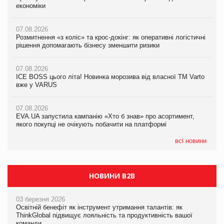
економіки
ICE BOSS цього літа! Новинка морозива від власної ТМ Varto
економіки
вже у VARUS
07.08.2026
07.08.2026
Розмитнення «з коліс» та крос-докінг: як оперативні логістичні
07.08.2026
Kraft Heinz скоротила збиток у першому півріччі
рішення допомагають бізнесу зменшити ризики
EVA.UA запустила кампанію «Хто б знав» про асортимент,
якого покупці не очікують побачити на платформі
07.08.2026
07.08.2026
Продажі Hugo Boss впали на 9%
ICE BOSS цього літа! Новинка морозива від власної ТМ Varto
06.08.2026
вже у VARUS
Смачна новинка для хвостатих: у VARUS з’явилися паучі
07.08.2026
Varto Paw expert від власної ТМ Varto!
Франція заборонила рекламні дзвінки без згоди клієнтів
07.08.2026
EVA.UA запустила кампанію «Хто б знав» про асортимент,
05.08.2026
якого покупці не очікують побачити на платформі
Мережа супермаркетів VARUS купує мережу магазинів
формату convenience store КОЛО: об’єднана компанія
налічуватиме 374 магазини
всі новини
НОВИНИ B2B
03 березня 2026
Освітній бенефіт як інструмент утримання талантів: як
ThinkGlobal підвищує лояльність та продуктивність вашої
команди