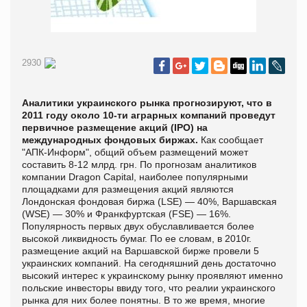
2930
Аналитики украинского рынка прогнозируют, что в
2011 году около 10-ти аграрных компаний проведут
первичное размещение акций (IPO) на
международных фондовых биржах.
Как сообщает
"
АПК-Информ", общий объем размещений может
составить 8-12 млрд. грн. По прогнозам аналитиков
компании Dragon Capital, наиболее популярными
площадками для размещения акций являются
Лондонская фондовая биржа (LSE) — 40%, Варшавская
(WSE) — 30% и Франкфуртская (FSE) — 16%.
Популярность первых двух обуславливается более
высокой ликвидность бумаг. По ее словам, в 2010г.
размещение акций на Варшавской бирже провели 5
украинских компаний. На сегодняшний день достаточно
высокий интерес к украинскому рынку проявляют именно
польские инвесторы ввиду того, что реалии украинского
рынка для них более понятны. В то же время, многие