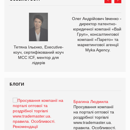
Олег Андрійович Івченко —
директор патентно-
юридичної компанії «Вайз
Груп», консалтингової
компанії «Парето» та
маркетингової агенції
,
Тетяна Ільєнко, Executive-
Myka Agency.
ОВ
коуч, сертифікований коуч
МСС ICF, ментор для
лідерів
БЛОГИ
Брагина Людмила
ї
Просування компанії
а
на порталі оптової та
роздрібної торгівлі
www.trademaster.ua.
і.
правила. Особливості.