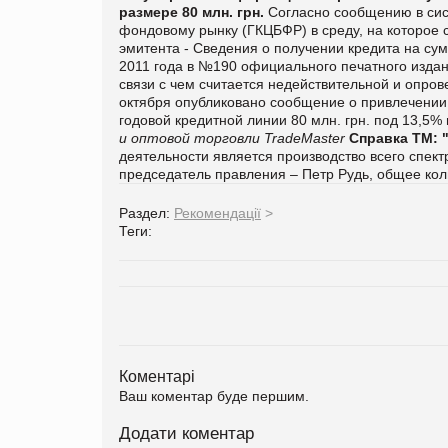
размере 80 млн. грн.
Согласно сообщению в сис
фондовому рынку (ГКЦБФР) в среду, на которое 
эмитента - Сведения о получении кредита на с
2011 года в №190 официального печатного изда
связи с чем считается недействительной и опро
октября опубликовано сообщение о привлечении
годовой кредитной линии 80 млн. грн. под 13,5%
и оптовой торговли TradeMaster
Справка ТМ:
деятельности является производство всего спек
председатель правления – Петр Рудь, общее кол
Раздел:
Рекомендації
>
Теги:
Коментарі
Ваш коментар буде першим.
Додати коментар