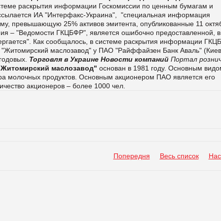
теме раскрытия информации Госкомиссии по ценным бумагам и
ссылается ИА "
Интерфакс-Украина", "специальная информация
умму, превышающую 25% активов эмитента, опубликованные 11 октя
ния – "Ведомости ГКЦБФР", является ошибочно предоставленной, в
вергается". Как сообщалось, в системе раскрытия информации ГКЦ
 "Житомирский маслозавод" у ПАО "Райффайзен Банк Аваль" (Киев
 годовых.
Торговля в Украине
Новости компаний
Портал розни
"Житомирский маслозавод"
основан в 1981 году. Основным видо
тра молочных продуктов. Основным акционером ПАО является его
ичество акционеров – более 1000 чел.
Попередня
Весь список
Нас