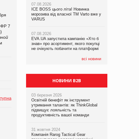
07.08.2026
ICE BOSS цього літа! Новинка
06.08.2026
07.08.2026
морозива від власної ТМ Varto вже у
Смачна новинка для хвостатих: у
бря
Франція заборонила рекламні дзвінки
VARUS
VARUS з’явилися паучі Varto Paw
без згоди клієнтів
expert від власної ТМ Varto!
БФР 7
)
07.08.2026
чной
EVA.UA запустила кампанію «Хто б
05.08.2026
м
знав» про асортимент, якого покупці
Мережа супермаркетів VARUS купує
не очікують побачити на платформі
мережу магазинів формату
convenience store КОЛО: об’єднана
компанія налічуватиме 374 магазини
всі новини
НОВИНИ B2B
03 березня 2026
тупна
Освітній бенефіт як інструмент
утримання талантів: як ThinkGlobal
підвищує лояльність та
продуктивність вашої команди
31 жовтня 2024
Компанія Rarog Tactical Gear