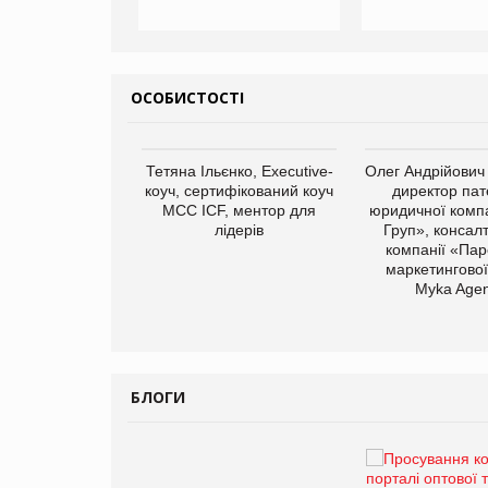
ОСОБИСТОСТІ
арас Ігорович,
Тетяна Ільєнко, Executive-
Олег Андрійович
иробництва ТОВ
коуч, сертифікований коуч
директор пат
Герчак"
МСС ICF, ментор для
юридичної компа
лідерів
Груп», консал
компанії «Пар
маркетингової
Myka Agen
БЛОГИ
Брагина Людмила
Просування компанії на