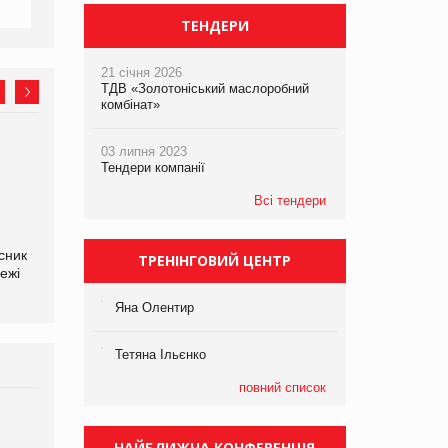
ТЕНДЕРИ
21 січня 2026
ТДВ «Золотоніський маслоробний
комбінат»
03 липня 2023
Олексій Логачов-Михайлов
Яна Сараніна, директор
Тендери компанії
Файно маркет Директор
компанії «УкраМарин»
департаменту з
Всі тендери
виробництва
сник
ТРЕНІНГОВИЙ ЦЕНТР
ежі
Яна Олентир
Тетяна Ільєнко
повний список
Брагина Людмила
Просування компанії на
НАЙБЛИЖЧА КОНФЕРЕНЦІЯ