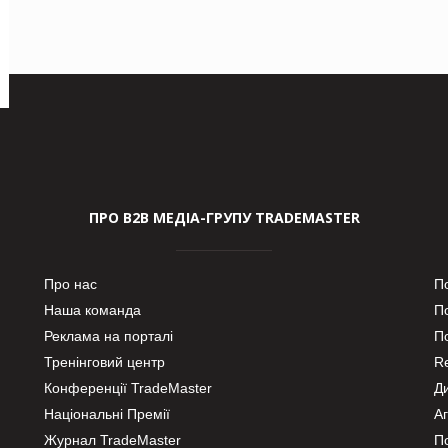
ПРО В2В МЕДІА-ГРУПУ TRADEMASTER
Про нас
П
Наша команда
П
Реклама на порталі
По
Тренінговий центр
Re
Конференції TradeMaster
Д
Національні Премії
А
Журнал TradeMaster
П