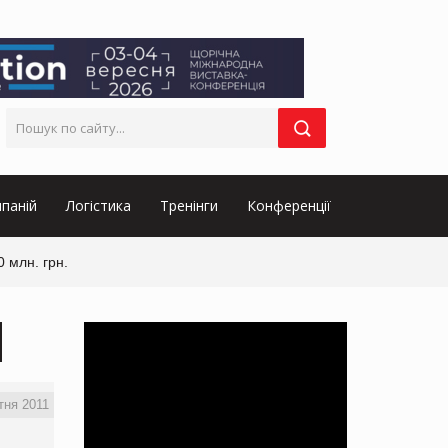
паній
Логістика
Тренінги
Конференції
 млн. грн.
тня 2011