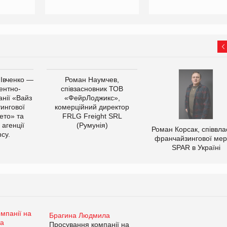
 Івченко —
Роман Наумчев,
ентно-
співзасновник ТОВ
нії «Вайз
«ФейрЛоджикс»,
тингової
комерційний директор
ето» та
FRLG Freight SRL
 агенції
(Румунія)
Роман Корсак, співвла
cy.
франчайзингової мер
SPAR в Україні
Брагина Людмила
Просування компанії на