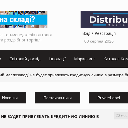
Вхід
Реєстрація
л топ-менеджерів оптової
та роздрібної торгівлі
08 серпня 2026
к
Світовий досвід
Інновації
Маркетинг
Каталог Ком
й маслозавод" не будет привлекать кредитную линию в размере 80
Новинки
Постачальники
PrivateLabel
20 жов
НЕ БУДЕТ ПРИВЛЕКАТЬ КРЕДИТНУЮ ЛИНИЮ В