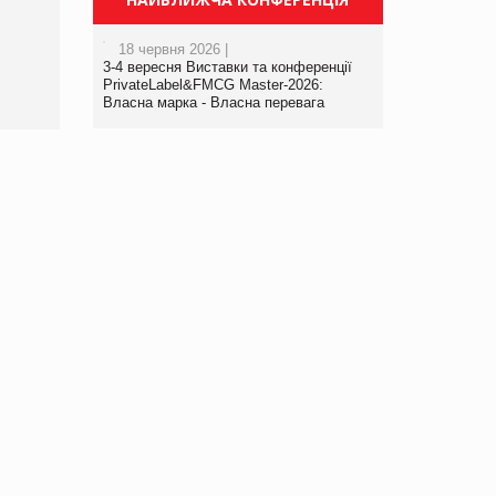
порталі оптової та
роздрібної торгівлі
18 червня 2026 |
www.trademaster.ua.
3-4 вересня Виставки та конференції
правила. Особливості.
PrivateLabel&FMCG Master-2026:
Власна марка - Власна перевага