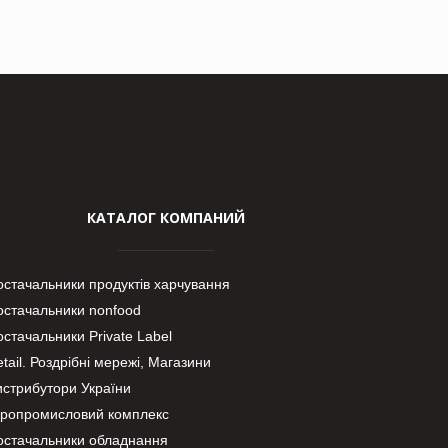
КАТАЛОГ КОМПАНИЙ
остачальники продуктів харчування
остачальники nonfood
стачальники Private Label
tail. Роздрібні мережі, Магазини
истрибутори України
гропромисловий комплекс
остачальники обладнання