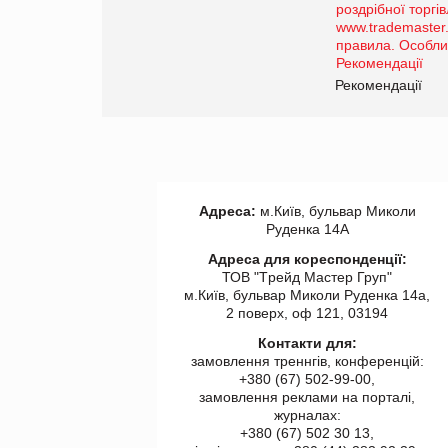
порталі оптової та
роздрібної торгівлі
www.trademaster.ua.
правила. Особливості.
ії
Рекомендації
Адреса:
м.Київ, бульвар Миколи
Руденка 14А
Адреса для кореспонденції:
ТОВ "Tрейд Мастер Груп"
м.Київ, бульвар Миколи Руденка 14а,
2 поверх, оф 121, 03194
Контакти для:
замовлення треннгів, конференцій:
+380 (67) 502-99-00,
замовлення реклами на порталі,
журналах:
+380 (67) 502 30 13,