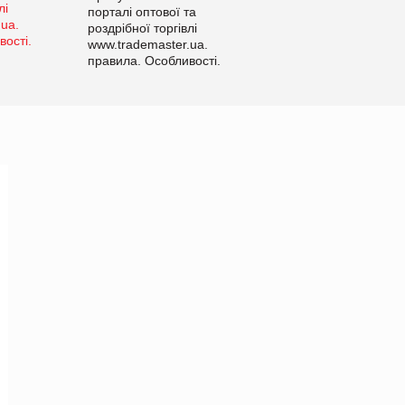
порталі оптової та
роздрібної торгівлі
www.trademaster.ua.
правила. Особливості.
Рекомендації