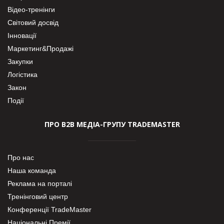
Відео-тренінги
Світовий досвід
Інновації
Маркетинг&Продажі
Закупки
Логістика
Закон
Події
ПРО В2В МЕДІА-ГРУПУ TRADEMASTER
Про нас
Наша команда
Реклама на порталі
Тренінговий центр
Конференції TradeMaster
Національні Премії