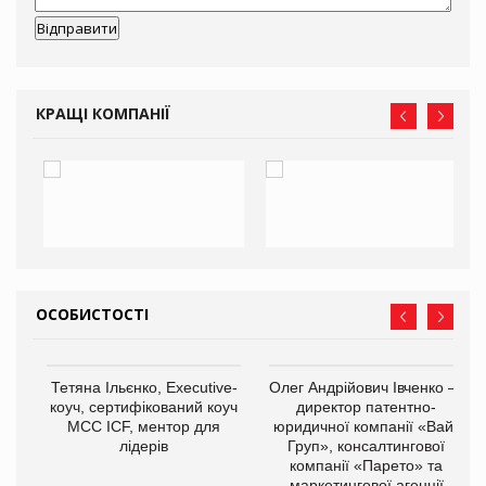
КРАЩІ КОМПАНІЇ
ОСОБИСТОСТІ
,
Тетяна Ільєнко, Executive-
Олег Андрійович Івченко —
ОВ
коуч, сертифікований коуч
директор патентно-
МСС ICF, ментор для
юридичної компанії «Вайз
лідерів
Груп», консалтингової
компанії «Парето» та
маркетингової агенції