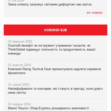
07.08.2026
Kraft Heinz скоротила збиток у першому півріччі
Зміна клімату загрожує світовим дефіцитом чаю матча
07.08.2026
EVA.UA запустила кампанію «Хто б знав» про асортимент,
всі новини
якого покупці не очікують побачити на платформі
НОВИНИ B2B
03 березня 2026
Освітній бенефіт як інструмент утримання талантів: як
ThinkGlobal підвищує лояльність та продуктивність вашої
команди
31 жовтня 2024
Компанія Rarog Tactical Gear презентувала надлегкі керамічні
бронеплити
31 липня 2024
Напівфабрикати та консерви, які стануть в пригоді, коли довго
нема світла
24 червня 2024
Meest Пошта і Shop-Express розширюють можливості