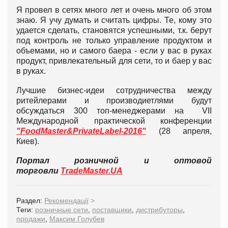
Я провел в сетях много лет и очень много об этом
знаю. Я учу думать и считать цифры. Те, кому это
удается сделать, становятся успешными, т.к. берут
под контроль не только управление продуктом и
объемами, но и самого баера - если у вас в руках
продукт, привлекательный для сети, то и баер у вас
в руках.
Лучшие бизнес-идеи сотрудничества между
ритейлерами и производиетлями будут
обсуждаться 300 топ-менеджерами на VII
Международной практической конференции
"FoodMaster&PrivateLabel-2016"
(28 апреля,
Киев).
Портал розничной и оптовой
торговли
TradeMaster.UA
Раздел:
Рекомендації
>
Теги:
розничные сети
,
поставщики
,
дистрибуторы
,
продажи
,
Максим Голубев