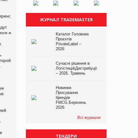
иринг,
ЖУРНАЛ TRADEMASTER
удут
логи и
Каталог Головних
Проєктів
к
PrivateLabel –
2026
ь
торой
Сучасні рішення в
.
Логістиці&Дистрибуції
– 2026. Травень
Новинки.
ее
Просування
ые
брендів
FMCG.Березень
2026
лей
Всі журнали
ю
е
ТЕНДЕРИ