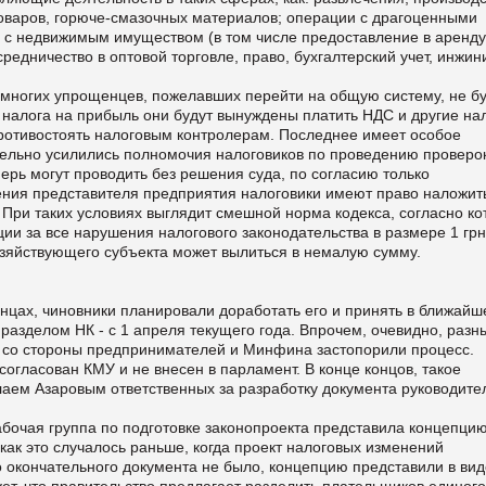
товаров, горюче-смазочных материалов; операции с драгоценными
 с недвижимым имуществом (в том числе предоставление в аренду
средничество в оптовой торговле, право, бухгалтерский учет, инжин
 многих упрощенцев, пожелавших перейти на общую систему, не б
 налога на прибыль они будут вынуждены платить НДС и другие на
 противостоять налоговым контролерам. Последнее имеет особое
чительно усилились полномочия налоговиков по проведению проверо
ерь могут проводить без решения суда, по согласию только
ения представителя предприятия налоговики имеют право наложит
 При таких условиях выглядит смешной норма кодекса, согласно ко
ии за все нарушения налогового законодательства в размере 1 грн
озяйствующего субъекта может вылиться в немалую сумму.
нцах, чиновники планировали доработать его и принять в ближайш
I разделом НК - с 1 апреля текущего года. Впрочем, очевидно, разн
 со стороны предпринимателей и Минфина застопорили процесс.
огласован КМУ и не внесен в парламент. В конце концов, такое
лаем Азаровым ответственных за разработку документа руководите
абочая группа по подготовке законопроекта представила концепци
к это случалось раньше, когда проект налоговых изменений
о окончательного документа не было, концепцию представили в вид
ует, что правительство предлагает разделить плательщиков единого