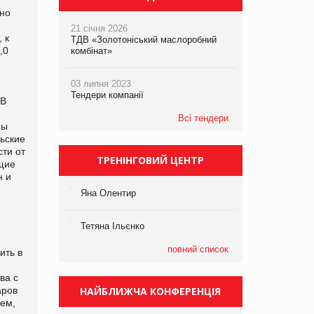
ено
21 січня 2026
 к
ТДВ «Золотоніський маслоробний
,0
комбінат»
03 липня 2023
Тендери компанії
 В
Всі тендери
пы
ьские
сти от
ТРЕНІНГОВИЙ ЦЕНТР
ющие
н и
Яна Олентир
Тетяна Ільєнко
повний список
ить в
ва с
аров
НАЙБЛИЖЧА КОНФЕРЕНЦІЯ
чем,