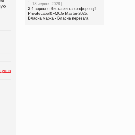
ся
18 червня 2026 |
вую
3-4 вересня Виставки та конференції
PrivateLabel&FMCG Master-2026:
Власна марка - Власна перевага
тупна