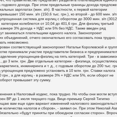
ма годового дохода. При этом предельные границы дохода предлож
ьных зарплатах (мин. з/п). В частности, к первой категории
евышает 150 мин. з/п (150,6 тыс. грн.), ко второй - до 600 мин. з/п,
а упрощенная система для юрлиц с оборотом до 3000 мин. з/п (3012
й категории колеблются от 10,04 до 401,6 грн. Для физлиц третьей
размере 3% дохода + НДС или 5% без НДС. Также введен ряд
гут заниматься плательщики единого налога. Законопроект
 объединений, отчего окончательно его согласовать пока трудно.
зать невозможно.
ирован соответствующий законопроект Натальи Королевской и груп
ботке принимали участие представители бизнеса и предпринимател
зделение упрощенцев-физлиц на пять категорий. Три - в зависимо
рн., до 3 млн. грн. Две отдельные категории - физлица, осуществля
аркетинга, инжиниринга и т. д., с годовым оборотом до 200 тыс. гр
упрощенцев предложено установить в 10 млн. грн. Ставки налога
грн., а для юрлиц - в размере 3% + НДС или 5%, если оборот не
 оборот превышает эту сумму.
енения в Налоговый кодекс, пока трудно. Но чтобы они могли вступ
брен ВР до 1 июля текущего года. Вице-премьер Сергей Тигипко
ещаю вам еще один вариант изменений налогового законодательст
 количества налогов и сборов», - заявил он. При этом Николай Аз
бязательно «будут приняты при обоюдном согласии сторон». Впро