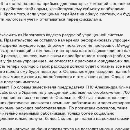
016-го ставка налога на прибыль для некоторых компаний с ограни
под действие этой нормы, хозяйствующему субъекту необходимо
й. Кроме того, если упрощенец перейдет на общую систему, он буд
сти налоговый учет и отчитываться перед фискалами.
сключить из Налогового кодекса раздел об упрощенной системе
да. Правительство не оставило намерения реформировать упроще
к апрелю текущего года. Впрочем, пока этого не произошло. Между
ь, затрагивающий в том числе и интересы плательщиков единого нал
ой расходы, понесенные в связи с приобретением товаров (работ, у
в у физлиц-упрощенцев, не относятся к расходам юридических ли
ть теперь юрлицо с таких расходов должно будет оплатить все нал
ного налога ему будет невыгодно. Основанием для введения данной
хемы минимизации налогообложения и отмывания денег. Однако из
ые предприниматели.
ивают. По словам заместителя председателя ГНС Александра Климе
 работают в Украине по упрощенной системе налогообложения, 700
едение на них не повлияет. Остальные 400 тыс. такие отношения
из них фактически являются наемными работниками и зарегистриро
кономии расходов работодателями. По прогнозам фискалов, такие
чительно наемными работниками, только более социально
олнительно получит более 1 млрд. грн. налога на доходы физлиц
мерная нагрузка на фонд оплаты труда не позволит многим юрлиц