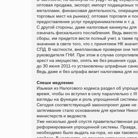
оптовая продажа, экспорт, импорт подакцизных 
металлами, финансовая деятельность, операции
торговых мест на рынках); оптовая торговля и по
предоставление услуг предпринимателям и т. д.
С другой стороны, даже налоговые каникулы для
означать фискального послабления. Ведь вместо
сборы, им придется вести полный учет, а также
значение в свете того, что с принятием НК зна
СПД. В частности, внеплановые проверки они теп
руководителя ГНИ. При этом в случае сопротивл
арест на имущество, опять же без решения суда.
до 30 июня 2011-го установлены штрафные санкц
Ведь даже и без штрафа визит налоговика для х
Спеши медленно
Изымая из Налогового кодекса раздел об упроще
время, чтобы он вступил в силу параллельно с II
взгляды на функции и роль упрощенной системы
Сегодня соответствующий законопроект даже не с
затягивание стало основанием для критики Нико
министерств и ведомств.
Уже несколько дней спустя правительственная р
реформирования упрощенной системы. Правда, ка
необходимо было выдать на-гора, но как таковог
слайдов. В частности, из данного источника след