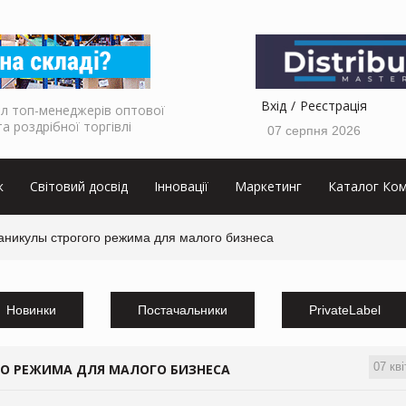
Вхід
Реєстрація
л топ-менеджерів оптової
та роздрібної торгівлі
07 серпня 2026
к
Світовий досвід
Інновації
Маркетинг
Каталог Ком
аникулы строгого режима для малого бизнеса
Новинки
Постачальники
PrivateLabel
07 кві
ГО РЕЖИМА ДЛЯ МАЛОГО БИЗНЕСА