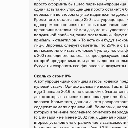
просто оформить бывшего партнера-упрощенца в 
одна часть таких упрощенцев просто останется б
первом, ни во втором случае надеяться на допо
Кроме того, остается еще 230 тыс. упрощенцев,
одновременно не являются скрытыми наемными р
предпринимателям. «Имея документы, удостовер
полученной прибыли, такие плательщики будут п
прибыль, - отметил он. - То есть они будут экон
лиц». Впрочем, следует отметить, что 25%, а с 
вот можно ли считать экономией уплату налога
с 200 грн. единого налога - вопрос дискуссионны
который предприниматели должны дополнительно 
бухучет и сохранять все финансовые документы.
Сколько стоит 0%
А вот упрощенцам-юрлицам авторы кодекса пред
нулевой ставке. Однако далеко не всем. Так, п. 1
и до 1 января 2016-го по ставке 0% облагается 
доход которых в течение трех последних лет был
человек. Кроме того, данная льгота распростра
содержит немало ограничений. Во-первых, налог
которых в течение последнего отчетного период
(с 1 января - не менее 1882 грн.). Данная норм
вторых, установлено ограничение в зависимости 
В частности, на каникулы не уйдут СПД, осущест