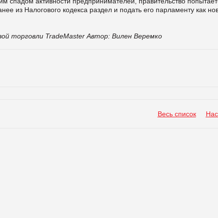
тним спадом активности предпринимателей, правительство попытает
анее из Налогового кодекса раздел и подать его парламенту как но
ой торговли TradeMaster
Автор: Вилен Веремко
Весь список
Нас