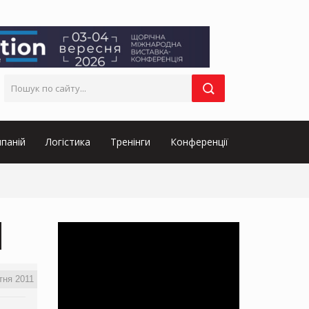
паній
Логістика
Тренінги
Конференції
тня 2011