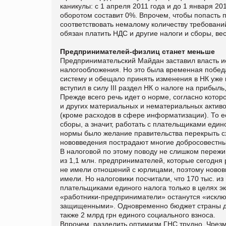
каникулы: с 1 апреля 2011 года и до 1 января 2
оборотом составит 0%. Впрочем, чтобы попасть 
соответствовать немалому количеству требовани
обязан платить НДС и другие налоги и сборы, ве
Предпринимателей-физлиц станет меньше
Предпринимательский Майдан заставил власть и
налогообложения. Но это была временная побе
систему и обещало принять изменения в НК уже 
вступил в силу III раздел НК о налоге на прибыл
Прежде всего речь идет о норме, согласно котор
и других материальных и нематериальных активо
(кроме расходов в сфере информатизации). То ес
сборы, а значит, работать с плательщиками еди
нормы было желание правительства перекрыть с
нововведения пострадают многие добросовестн
В налоговой по этому поводу не слишком переж
из 1,1 млн. предпринимателей, которые сегодня
не имели отношений с юрлицами, поэтому нововв
имели. Но налоговики посчитали, что 170 тыс. 
плательщиками единого налога только в целях э
«работники-предприниматели» останутся «исклю
защищенными». Одновременно бюджет страны доп
также 2 млрд грн единого социального взноса.
Впрочем, разделить оптимизм ГНС трудно. Чрез