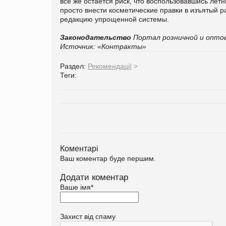
все же остается риск, что воспользовавшись ле
просто внести косметические правки в изъятый р
редакцию упрощенной системы.
Законодательство
Портал розничной и оптов
Источник: «
Контракты
»
Раздел:
Рекомендації
>
Теги:
Коментарі
Ваш коментар буде першим.
Додати коментар
Ваше імя
*
Захист від спаму