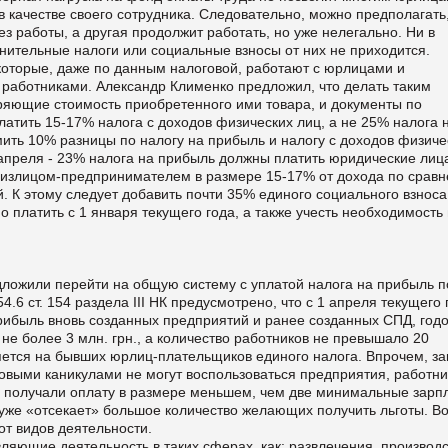
качестве своего сотрудника. Следовательно, можно предполагать,
ез работы, а другая продолжит работать, но уже нелегально. Ни в
лнительные налоги или социальные взносы от них не приходится.
 которые, даже по данным налоговой, работают с юрлицами и
аботниками. Александр Клименко предложил, что делать таким
яющие стоимость приобретенного ими товара, и документы по
латить 15-17% налога с доходов физических лиц, а не 25% налога 
омить 10% разницы по налогу на прибыль и налогу с доходов физиче
1 апреля - 23% налога на прибыль должны платить юридические лица
 физлицом-предпринимателем в размере 15-17% от дохода по срав
й. К этому следует добавить почти 35% единого социального взноса
платить с 1 января текущего года, а также учесть необходимость 
ложили перейти на общую систему с уплатой налога на прибыль п
54.6 ст. 154 раздела III НК предусмотрено, что с 1 апреля текущего 
прибыль вновь созданных предприятий и ранее созданных СПД, год
 не более 3 млн. грн., а количество работников не превышало 20
няется на бывших юрлиц-плательщиков единого налога. Впрочем, за
овыми каникулами не могут воспользоваться предприятия, работни
а получали оплату в размере меньшем, чем две минимальные зарп
а уже «отсекает» большое количество желающих получить льготы. Во
от видов деятельности.
вляющие деятельность в таких сферах, как: развлечения, производс