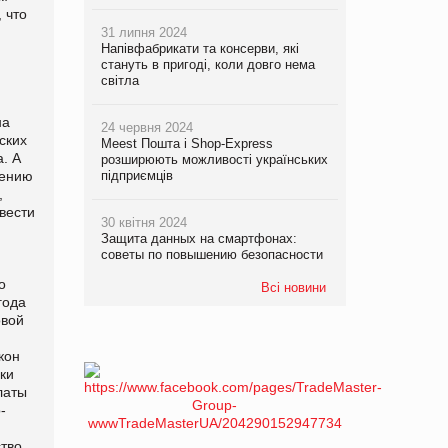
 что
31 липня 2024
Напівфабрикати та консерви, які
стануть в пригоді, коли довго нема
світла
на
24 червня 2024
ских
Meest Пошта і Shop-Express
. А
розширюють можливості українських
нению
підприємців
,
вести
30 квітня 2024
Защита данных на смартфонах:
советы по повышению безопасности
о
Всі новини
года
овой
кон
ки
латы
-
тво,