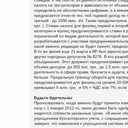
налога на три категории в зависимости от объе
определить не абсолютными цифрами, а в минимал
предлагается отнести тех, чей годовой доход не пр
третьей - до 1000 мин. з/п. Также предусмотрен
грн..). Ставки налога для физлиц первой и второ
категории и юрлиц предусматриваются ставки в 
ограничений по видам деятельности, которой мо
разрабатывается с участием предпринимательских
какой именно редакции он будет принят, предска
В то же время еще 21 марта в ВР был зарегистр
других народных депутатов № 8276. В его разра
объединения. Этот документ предусматривает ра
объема доходов: до 300 тыс. грн., до 1,5 млн. г
деятельность в сфере права, бухучета и аудита, м
больше. Предельную границу оборота для юрлиц-
предусматриваются для физлиц на уровне 20-500 
превышает 5 млн. грн., и 5% + НДС или 7%, если
Будьте бдительны
Прогнозировать, когда именно будут приняты изм
силу с 1 января 2012-го, закон должен быть одо
надеется соблюсти указанные сроки. «В июне об
упрощением бухгалтерского учета, с сокращением
заверил, что изменения к упрощенной системе о