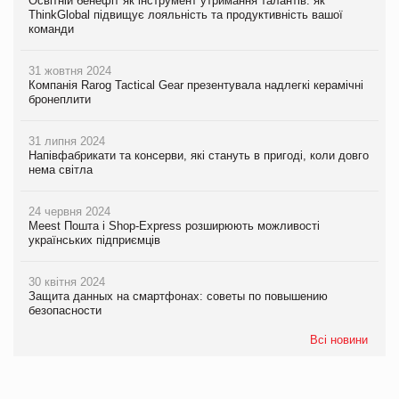
Освітній бенефіт як інструмент утримання талантів: як
ThinkGlobal підвищує лояльність та продуктивність вашої
команди
31 жовтня 2024
Компанія Rarog Tactical Gear презентувала надлегкі керамічні
бронеплити
31 липня 2024
Напівфабрикати та консерви, які стануть в пригоді, коли довго
нема світла
24 червня 2024
Meest Пошта і Shop-Express розширюють можливості
українських підприємців
30 квітня 2024
Защита данных на смартфонах: советы по повышению
безопасности
Всі новини