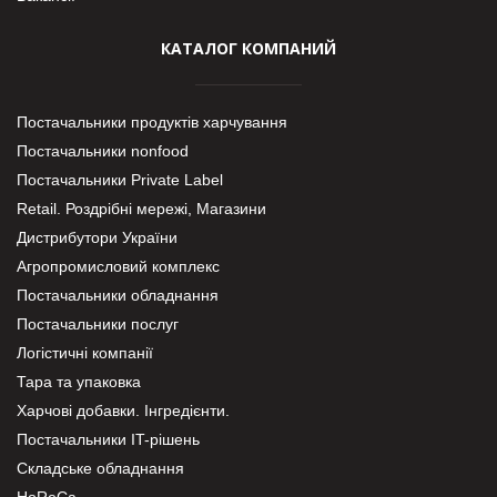
КАТАЛОГ КОМПАНИЙ
Постачальники продуктів харчування
Постачальники nonfood
Постачальники Private Label
Retail. Роздрібні мережі, Магазини
Дистрибутори України
Агропромисловий комплекс
Постачальники обладнання
Постачальники послуг
Логістичні компанії
Тара та упаковка
Харчові добавки. Інгредієнти.
Постачальники IT-рішень
Складське обладнання
HoReCa