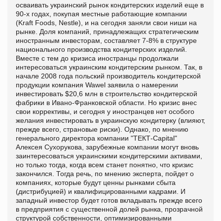
осваивать украинский рынок кондитерских изделий еще в
90-х годах, покупая местные работающие компании
(Kraft Foods, Nestle), и на сегодня заняли свои ниши на
рынке. Доля компаний, принадлежащих стратегическим
иностранным инвесторам, составляет 7-8% в структуре
национального производства кондитерских изделий.
Вместе с тем до кризиса иностранцы продолжали
интересоваться украинским кондитерским рынком. Так, в
начале 2008 года польский производитель кондитерской
продукции компания Wawel заявила о намерении
инвестировать $20,6 млн в строительство кондитерской
фабрики в Ивано-Франковской области. Но кризис внес
свои коррективы, и сегодня у иностранцев нет особого
желания инвестировать в украинскую кондитерку (влияют,
прежде всего, страновые риски). Однако, по мнению
генерального директора компании "ТЕКТ-Capital"
Алексея Сухорукова, зарубежные компании могут вновь
заинтересоваться украинскими кондитерскими активами,
но только тогда, когда всем станет понятно, что кризис
закончился. Тогда речь, по мнению эксперта, пойдет о
компаниях, которые будут ценны рынками сбыта
(дистрибуцией) и квалифицированными кадрами. И
западный инвестор будет готов вкладывать прежде всего
в предприятия с существенной долей рынка, прозрачной
структурой собственности, оптимизированными