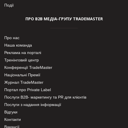
Події
ПРО В2В МЕДІА-ГРУПУ TRADEMASTER
Про нас
Наша команда
Реклама на порталі
Тренінговий центр
Конференції TradeMaster
Національні Премії
Журнал TradeMaster
Портал про Private Label
Послуги В2В- маркетингу та PR для клієнтів
Послуги з надання інформації
Відгуки
Контакти
Вакансії