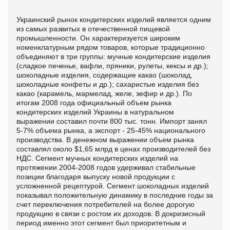
Украинский рынок кондитерских изделий является одним
из самых развитых в отечественной пищевой
промышленности. Он характеризуется широким
номенклатурным рядом товаров, которые традиционно
объединяют в три группы: мучные кондитерские изделия
(сладкое печенье, вафли, пряники, рулеты, кексы и др.);
шоколадные изделия, содержащие какао (шоколад,
шоколадные конфеты и др.); сахаристые изделия без
какао (карамель, мармелад, желе, зефир и др.). По
итогам 2008 года официальный объем рынка
кондитерских изделий Украины в натуральном
выражении составил почти 800 тыс. тонн. Импорт занял
5-7% объема рынка, а экспорт - 25-45% национального
производства. В денежном выражении объем рынка
составлял около $1,65 млрд в ценах производителей без
НДС. Сегмент мучных кондитерских изделий на
протяжении 2004-2008 годов удерживал стабильные
позиции благодаря выпуску новой продукции с
усложненной рецептурой. Сегмент шоколадных изделий
показывал положительную динамику в последние годы за
счет переключения потребителей на более дорогую
продукцию в связи с ростом их доходов. В докризисный
период именно этот сегмент был приоритетным и