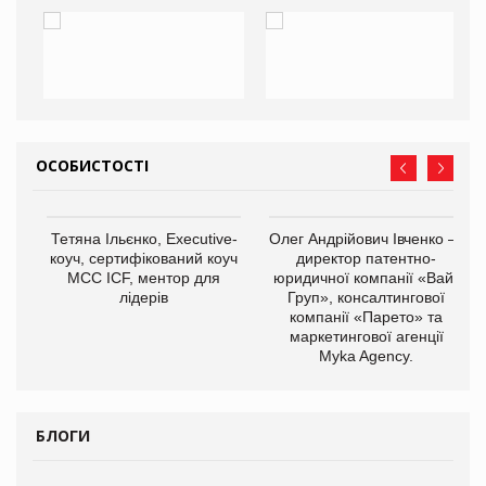
ОСОБИСТОСТІ
,
Тетяна Ільєнко, Executive-
Олег Андрійович Івченко —
ОВ
коуч, сертифікований коуч
директор патентно-
МСС ICF, ментор для
юридичної компанії «Вайз
лідерів
Груп», консалтингової
компанії «Парето» та
маркетингової агенції
Myka Agency.
БЛОГИ