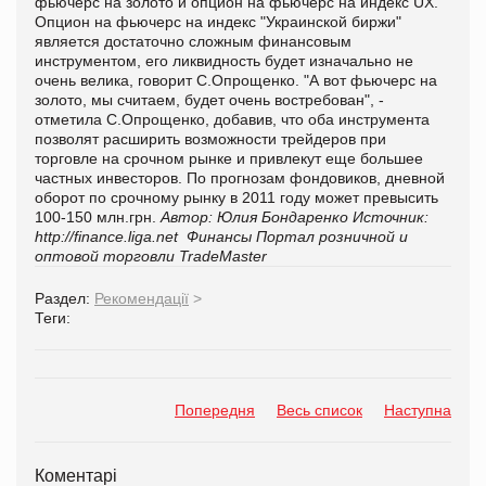
фьючерс на золото и опцион на фьючерс на индекс UX.
Опцион на фьючерс на индекс "Украинской биржи"
является достаточно сложным финансовым
инструментом, его ликвидность будет изначально не
очень велика, говорит С.Опрощенко. "А вот фьючерс на
золото, мы считаем, будет очень востребован", -
отметила С.Опрощенко, добавив, что оба инструмента
позволят расширить возможности трейдеров при
торговле на срочном рынке и привлекут еще большее
частных инвесторов. По прогнозам фондовиков, дневной
оборот по срочному рынку в 2011 году может превысить
100-150 млн.грн.
Автор: Юлия Бондаренко
Источник:
http://finance.liga.net
Финансы
Портал розничной и
оптовой торговли TradeMaster
Раздел:
Рекомендації
>
Теги:
Попередня
Весь список
Наступна
Коментарі