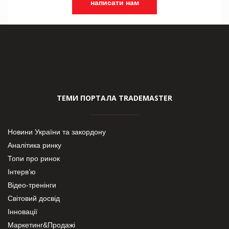
написати нам
ТЕМИ ПОРТАЛА TRADEMASTER
Новини України та закордону
Аналітика ринку
Топи про ринок
Інтерв’ю
Відео-тренінги
Світовий досвід
Інновації
Маркетинг&Продажі