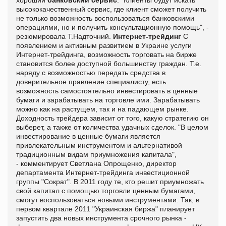
высококачественный сервис, где клиент сможет получить
не только возможность воспользоваться банковскими
операциями, но и получить консультационную помощь", -
резюмировала Т.Надточний.
Интернет-трейдинг
С
появлением и активным развитием в Украине услуги
Интернет-трейдинга, возможность торговать на бирже
становится более доступной большинству граждан. Т.е.
наряду с возможностью передать средства в
доверительное правление специалисту, есть
возможность самостоятельно инвестировать в ценные
бумаги и зарабатывать на торговле ими. Зарабатывать
можно как на растущем, так и на падающем рынке.
Доходность трейдера зависит от того, какую стратегию он
выберет, а также от количества удачных сделок. "В целом
инвестирование в ценные бумаги является
привлекательным инструментом и альтернативой
традиционным видам приумножения капитала",
- комментирует Светлана Опрощенко, директор
департамента Интернет-трейдинга инвестиционной
группы "Сократ". В 2011 году те, кто решит приумножать
свой капитал с помощью торговли ценным бумагами,
смогут воспользоваться новыми инструментами. Так, в
первом квартале 2011 "Украинская биржа" планирует
запустить два новых инструмента срочного рынка -