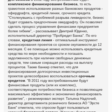
комплексное финансирование бизнеса
, то есть
грамотное использование разных банковских продуктов -
офердрафта, кредитной линии, срочного кредита.
"Столкнувшись с проблемой разрыва ликвидности, бизнес
будет отдавать предпочтение овердрафту. Он позволяет
сделать процесс управления финансами предприятия
более гибким", - рассказывает Дмитрий Юденко,
исполнительный директор "ПроКредит Банка". По его
словам,
кредитная линия
- оптимальный инструмент
финансирования проектов со сроком окупаемости до 12
месяцев. С ее помощью можно использовать кредитные
средства по мере необходимости и погашать
задолженность при наличии свободных денежных
средств, тем самым сокращая расходы на выплату
процентов. Также банкир отметил, что для
финансирования долгосрочных инвестиционных
проектов целесообразно воспользоваться
срочным
кредитом
. "В 2011 году востребованными будут
финансовые продукты (или их комплекс),
соответствующие потребностям бизнеса и позволяющие
максимально эффективно и экономично финансировать
развитие", - резюмировал эксперт. Татьяна Надточий,
директор департамента розничного бизнеса АО "Эрсте
Банк" отметила, что спросом будет пользоваться
хороший
банковский сервис
. "Клиенты будут искать