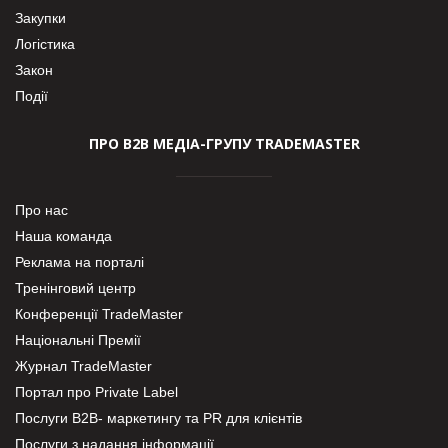
Закупки
Логістика
Закон
Події
ПРО В2В МЕДІА-ГРУПУ TRADEMASTER
Про нас
Наша команда
Реклама на порталі
Тренінговий центр
Конференції TradeMaster
Національні Премії
Журнал TradeMaster
Портал про Private Label
Послуги В2В- маркетингу та PR для клієнтів
Послуги з надання інформації