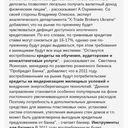
депозиты позволяют легально получать валютный доход
физическим лицам", - рассказывает А.Охрименко. Со
своей стороны Владимир Олексюк, эксперт
аналитического департамента "X-Trade Brokers Ukraine"
добавляет, что на рынке по-прежнему будет
чувствоваться дефицит доступного ипотечного
кредитования. По его словам, по гривневым кредитам
ставки могут снизиться до 16-17%, однако они по-
прежнему будут редко выдаваться, при этом требования
к заемщикам будут все еще жесткими. "Останутся
востребованы
кредиты на обучение, аудиторские и
консалтинговые услуги
", - рассказывает он. Светлана
Ясинская, менеджер по развитию розничного бизнеса
"ПроКредит Банка", добавляет, что в 2011 году
востребованными на рынке будут потребительские
кредиты на модернизацию жилищных условий
и
внедрение энергосберегающих технологий. "Данное
направление становится особенно популярным на фоне
постоянного увеличивающихся коммунальных расходов.
Поэтому потребность в дополнительных денежных
средствах для замены пластиковых окон, установки
систем отопления, утепления внешних стен домов и т.п.
может быть удовлетворена выгодным кредитным
предложением от банка", - считает банкир.
Инструменты
для бизнеса
В 2011 году востребованным будет