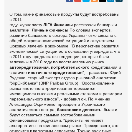
О том, какие финансовые продукты будут востребованы
в 2011
году, журналисту
ЛІГА.Финансы
рассказали банкиры и
аналитики.
Личные финансы
По словам экспертов,
развитие банковского сектора Украины четко связано с
общей макроэкономической ситуацией и отсутствием
шоковых явлений в экономике. "В перспективе развития
экономической ситуации есть основания утверждать, что
в 2011 году продолжатся тенденции, которые были
заложены в 2010 году по восстановлению рынка
автокредитования, потребительского
кредитования и
частично
ипотечного кредитования
", - рассказал Юрий
Руденко, старший эксперт отдела рыночной аналитики
"УкрСиббанка" (BNP Paribas Group). "Восстановление
рынка ипотечного кредитования тормозится
имеющимися высокими реальными ставками и размером
первоначального взноса", - добавил он. По мнению
Александра Охрименко, президента Украинского
аналитического центра,
банковские депозиты
были и
будут оставаться самыми востребованными
финансовыми продуктами. "Депозиты не имеют
альтернативы на финансовом рынке. Прежде всего, это
относится к валютным депозитам. Только валютные