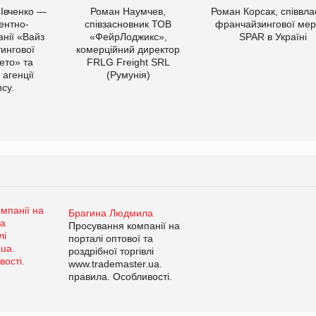
 Івченко —
Роман Наумчев,
Роман Корсак, співвла
ентно-
співзасновник ТОВ
франчайзингової мер
нії «Вайз
«ФейрЛоджикс»,
SPAR в Україні
тингової
комерційний директор
ето» та
FRLG Freight SRL
 агенції
(Румунія)
cy.
Брагина Людмила
Просування компанії на
порталі оптової та
роздрібної торгівлі
www.trademaster.ua.
правила. Особливості.