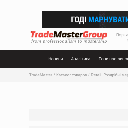
Порта
Новини
Аналітика
Топи про рино
TradeMaster
Каталог товаров
Retail. Роздрібні м