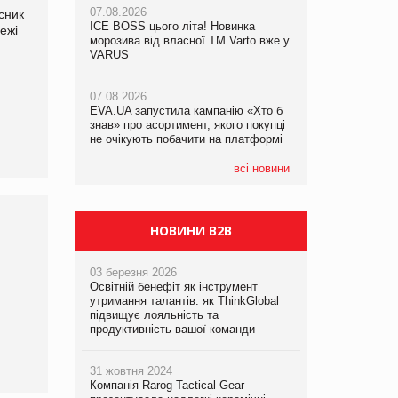
07.08.2026
сник
Олексій Логачов-Михайлов
Яна Сараніна, директор
ICE BOSS цього літа! Новинка
06.08.2026
ежі
Файно маркет Директор
компанії «УкраМарин»
07.08.2026
морозива від власної ТМ Varto вже у
Смачна новинка для хвостатих: у
департаменту з
Франція заборонила рекламні дзвінки
VARUS
VARUS з’явилися паучі Varto Paw
виробництва
без згоди клієнтів
expert від власної ТМ Varto!
07.08.2026
EVA.UA запустила кампанію «Хто б
05.08.2026
знав» про асортимент, якого покупці
Мережа супермаркетів VARUS купує
не очікують побачити на платформі
мережу магазинів формату
convenience store КОЛО: об’єднана
компанія налічуватиме 374 магазини
всі новини
НОВИНИ B2B
03 березня 2026
Освітній бенефіт як інструмент
утримання талантів: як ThinkGlobal
підвищує лояльність та
продуктивність вашої команди
31 жовтня 2024
Компанія Rarog Tactical Gear