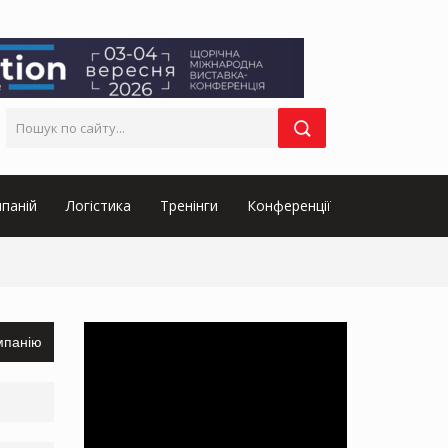
паній
Логістика
Тренінги
Конференції
мпанію