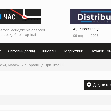
Вхід
Реєстрація
л топ-менеджерів оптової
та роздрібної торгівлі
09 серпня 2026
к
Світовий досвід
Інновації
Маркетинг
Каталог Ком
ережі, Магазини
Торгові центри України
Додати ко