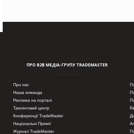
ПРО В2В МЕДІА-ГРУПУ TRADEMASTER
Про нас
П
Наша команда
П
Реклама на порталі
По
Тренінговий центр
Re
Конференції TradeMaster
Д
Національні Премії
А
Журнал TradeMaster
П