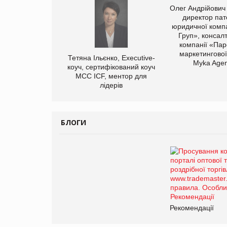
Олег Андрійович
директор пат
юридичної компа
Груп», консал
компанії «Пар
маркетингової
Тетяна Ільєнко, Executive-
Myka Agen
коуч, сертифікований коуч
МСС ICF, ментор для
лідерів
БЛОГИ
Рекомендації