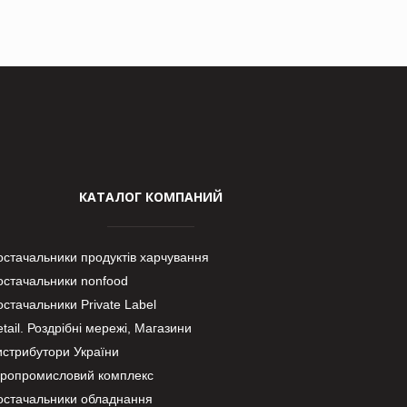
КАТАЛОГ КОМПАНИЙ
остачальники продуктів харчування
остачальники nonfood
стачальники Private Label
tail. Роздрібні мережі, Магазини
истрибутори України
гропромисловий комплекс
остачальники обладнання