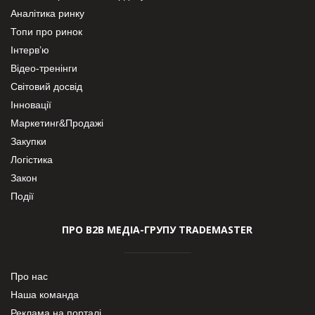
Аналітика ринку
Топи про ринок
Інтерв’ю
Відео-тренінги
Світовий досвід
Інновації
Маркетинг&Продажі
Закупки
Логістика
Закон
Події
ПРО В2В МЕДІА-ГРУПУ TRADEMASTER
Про нас
Наша команда
Реклама на порталі