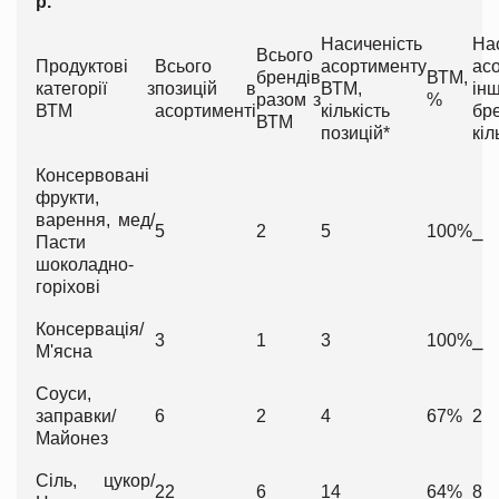
р.
Насиченість
На
Всього
Продуктові
Всього
асортименту
ас
брендів
ВТМ,
категорії з
позицій в
ВТМ,
ін
разом з
%
ВТМ
асортименті
кількість
бр
ВТМ
позицій*
кіл
Консервовані
фрукти,
варення, мед/
5
2
5
100%
⎯
Пасти
шоколадно-
горіхові
Консервація/
3
1
3
100%
⎯
М'ясна
Соуси,
заправки/
6
2
4
67%
2
Майонез
Сіль, цукор/
22
6
14
64%
8