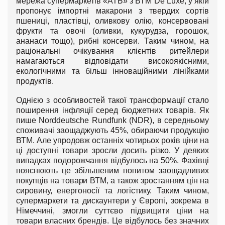
мережа супермаркетів «АТБ» з ВТМ De Luxe, у якій
пропонує імпортні макарони з твердих сортів
пшениці, пластівці, оливкову олію, консервовані
фрукти та овочі (оливки, кукурудза, горошок,
ананаси тощо), рибні консерви. Таким чином, на
раціональні очікування клієнтів ритейлери
намагаються відповідати високоякісними,
екологічними та більш інноваційними лінійками
продуктів.
Однією з особливостей такої трансформації стало
поширення інфляції серед бюджетних товарів. Як
пише Norddeutsche Rundfunk (NDR), в середньому
споживачі заощаджують 45%, обираючи продукцію
ВТМ. Але упродовж останніх чотирьох років ціни на
ці доступні товари зросли досить різко. У деяких
випадках подорожчання відбулось на 50%. Фахівці
пояснюють це збільшеним попитом заощадливих
покупців на товари ВТМ, а також зростанням цін на
сировину, енергоносії та логістику. Таким чином,
супермаркети та дискаунтери у Європі, зокрема в
Німеччині, змогли суттєво підвищити ціни на
товари власних брендів. Це відбулось без значних