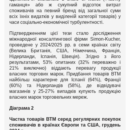
гаманця» або ж сукупний відсоток витрат
споживачів на певний бренд від загальної суми
всіх їхніх видатків у виділеній категорії товарів) у
часи соціально-економічної турбулентності.
Підтвердженням цієї тези стало дослідження
міжнародної консалтингової фірми Simon-Kucher,
проведене у 2024/2025 рр. в семи країнах світу
(Велика Британія, США, Німеччина, Франція,
Нідерланди, Іспанія, Швеція). Згідно з його
результатами, 53% опитаних (32% переважно і
21% виключно) віддають перевагу продукції
власних торгових марок. Придбання товарів ВТМ
найбільш характерне для Іспанії (64%), Франції
(60%) та Нідерландів (58%), де відвідувачі
магазинів у 25-27% випадків купують продукцію
власних марок торговельних мереж.
Діаграма 2
Частка товарів ВТМ серед регулярних покупок
споживачів в країнах Європи та США, грудень