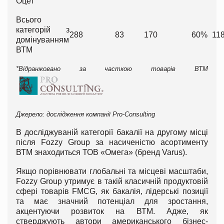
Оцет
Всього
категорій з
288
83
170
60%
11
домінуванням
ВТМ
*Відранжовано за часткою товарів ВТМ
Джерело: дослідження компанії Pro-Consulting
В досліджуваній категорії бакалії на другому місці
після Fozzy Group за насиченістю асортименту
ВТМ знаходиться ТОВ «Омега» (бренд Varus).
Якщо порівнювати глобальні та місцеві масштаби,
Fozzy Group утримує в такій класичній продуктовій
сфері товарів FMCG, як бакалія, лідерські позиції
та має значний потенціал для зростання,
акцентуючи розвиток на ВТМ. Адже, як
стверджують автори американського бізнес-