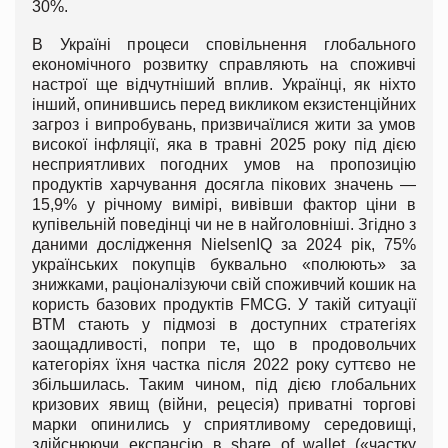
30%.
В Україні процеси сповільнення глобального
економічного розвитку справляють на споживчі
настрої ще відчутніший вплив. Українці, як ніхто
інший, опинившись перед викликом екзистенційних
загроз і випробувань, призвичаїлися жити за умов
високої інфляції, яка в травні 2025 року під дією
несприятливих погодних умов на пропозицію
продуктів харчування досягла пікових значень —
15,9% у річному вимірі, вивівши фактор ціни в
купівельній поведінці чи не в найголовніші. Згідно з
даними дослідження NielsenIQ за 2024 рік, 75%
українських покупців буквально «полюють» за
знижками, раціоналізуючи свій споживчий кошик на
користь базових продуктів FMCG. У такій ситуації
ВТМ стають у підмозі в доступних стратегіях
заощадливості, попри те, що в продовольчих
категоріях їхня частка після 2022 року суттєво не
збільшилась. Таким чином, під дією глобальних
кризових явищ (війни, рецесія) приватні торгові
марки опинились у сприятливому середовищі,
здійснюючи експансію в share of wallet («частку