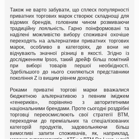
Також не варто забувати, що сплеск популярності
приватних торгових марок створює складнощі для
відомих брендів, головним чином розмиваючи
традиційну лояльність. Гарно поінформовані та
наділені можливістю вибору споживачі охочіше
переходять на альтернативи приватних торгових
марок, особливо в категоріях, де вони не
відчувають значної різниці в якості. Згідно із
дослідженням Ipsos, такий дрейф більш помітний
при виборі товарів першої необхідності.
Здебільшого до нього схиляються представники
покоління Z із вищим рівнем доходу.
Роками приватні торгові марки вважалися
бюджетною альтернативою з певним іміджем
«генериків», порівняно з авторитетними
національними брендами. Проте сьогодні роздрібні
торговці переосмислюють свої стратегії ВТМ,
переходячи до преміальних та спеціалізованих
категорій продуктів, задовольняючи більш
вимогливі запити споживачів, як, наприклад,