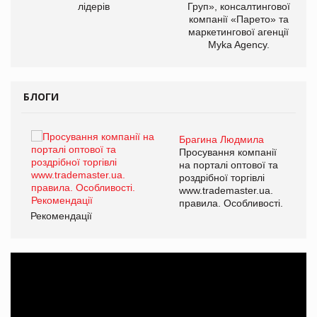
лідерів
Груп», консалтингової
компанії «Парето» та
маркетингової агенції
Myka Agency.
БЛОГИ
Брагина Людмила
ї
Просування компанії
а
на порталі оптової та
роздрібної торгівлі
www.trademaster.ua.
і.
правила. Особливості.
Рекомендації
Ре