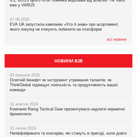
ICE BOSS цього літа! Новинка морозива від власної ТМ Varto
06.08.2026
вже у VARUS
Смачна новинка для хвостатих: у VARUS з’явилися паучі
07.08.2026
Varto Paw expert від власної ТМ Varto!
Франція заборонила рекламні дзвінки без згоди клієнтів
07.08.2026
EVA.UA запустила кампанію «Хто б знав» про асортимент,
05.08.2026
якого покупці не очікують побачити на платформі
Мережа супермаркетів VARUS купує мережу магазинів
формату convenience store КОЛО: об’єднана компанія
налічуватиме 374 магазини
всі новини
НОВИНИ B2B
03 березня 2026
Освітній бенефіт як інструмент утримання талантів: як
ThinkGlobal підвищує лояльність та продуктивність вашої
команди
31 жовтня 2024
Компанія Rarog Tactical Gear презентувала надлегкі керамічні
бронеплити
31 липня 2024
Напівфабрикати та консерви, які стануть в пригоді, коли довго