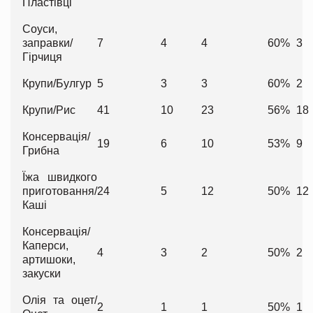
Пластівці
Соуси,
заправки/
7
4
4
60%
3
Гірчиця
Крупи/Булгур
5
3
3
60%
2
Крупи/Рис
41
10
23
56%
18
Консервація/
19
6
10
53%
9
Грибна
Їжа швидкого
приготовання/
24
5
12
50%
12
Каші
Консервація/
Каперси,
4
3
2
50%
2
артишоки,
закуски
Олія та оцет/
2
1
1
50%
1