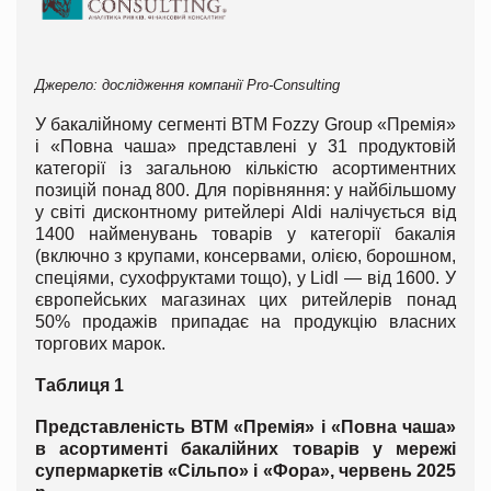
Джерело: дослідження компанії Pro-Consulting
У бакалійному сегменті ВТМ Fozzy Group «Премія»
і «Повна чаша» представлені у 31 продуктовій
категорії із загальною кількістю асортиментних
позицій понад 800. Для порівняння: у найбільшому
у світі дисконтному ритейлері Aldi налічується від
1400 найменувань товарів у категорії бакалія
(включно з крупами, консервами, олією, борошном,
спеціями, сухофруктами тощо), у Lidl — від 1600. У
європейських магазинах цих ритейлерів понад
50% продажів припадає на продукцію власних
торгових марок.
Таблиця 1
Представленість ВТМ «Премія» і «Повна чаша»
в асортименті бакалійних товарів у мережі
супермаркетів «Сільпо» і «Фора», червень 2025