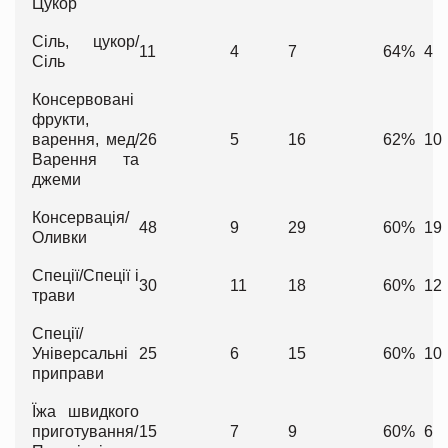
Цукор
Сіль, цукор/
11
4
7
64%
4
Сіль
Консервовані
фрукти,
варення, мед/
26
5
16
62%
10
Варення та
джеми
Консервація/
48
9
29
60%
19
Оливки
Спеції/Спеції і
30
11
18
60%
12
трави
Спеції/
Універсальні
25
6
15
60%
10
приправи
Їжа швидкого
приготування/
15
7
9
60%
6