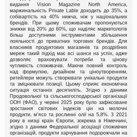
видання Vision Magazine North America,
маржинальність Private Lable доходить до 35%, а
собівартість на 40% нижча, ніж у національних
брендів. При цьому споживачам пропонуються
знижки від 20% до 60%, що наділяє маркетологів
більш доступними інструментами збільшення
лояльності до приватних торгових брендів. Для
власників продуктових магазинів та роздрібних
мереж такий підхід має всі шанси на успіх, адже
дозволяє враховувати потреби та цінову
чутливість споживачів. Маючи повний контроль
над формулою, дизайном та ціноутворенням,
ритейлери можуть створювати унікальні продукти
та зміцнювати позиції. Цьому сприяє економічна
ситуація останніх десятиліть. Згідно з даними
Продовольчої та сільськогосподарської організації
ООН (ФАО), у червні 2025 року було зафіксоване
зростання світових індексів цін на молочні
продукти, м’ясо та рослинні олії на 5,8%. З 2021
року в низці країн Європи, зокрема в Німеччині,
згідно з даними Федеральної асоціації споживчих
організацій, продукти харчування подорожчали на