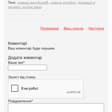
Теги:
новини виробникіВ
,
новини ритейлу
,
інновації в
ритейлі
,
private label
Попередня
Весь список
Наступна
Коментарі
Ваш коментар буде першим.
Додати коментар
Ваше імя
*
Захист від спаму
Повідомлення
*