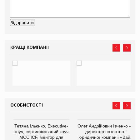
КРАЩІ КОМПАНІЇ
ОСОБИСТОСТІ
,
Тетяна Ільєнко, Executive-
Олег Андрійович Івченко —
ОВ
коуч, сертифікований коуч
директор патентно-
МСС ICF, ментор для
юридичної компанії «Вайз