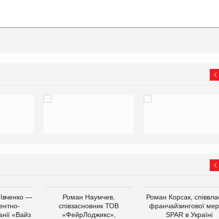
 Івченко —
Роман Наумчев,
Роман Корсак, співвла
ентно-
співзасновник ТОВ
франчайзингової мер
нії «Вайз
«ФейрЛоджикс»,
SPAR в Україні