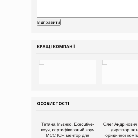
КРАЩІ КОМПАНІЇ
ОСОБИСТОСТІ
арас Ігорович,
Тетяна Ільєнко, Executive-
Олег Андрійович
иробництва ТОВ
коуч, сертифікований коуч
директор пат
Герчак"
МСС ICF, ментор для
юридичної компа