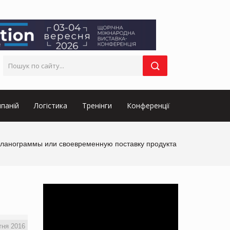
паній
Логістика
Тренінги
Конференції
 планограммы или своевременную поставку продукта
тня 2016