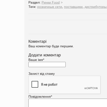
Раздел:
Ринки Food
>
Теги:
розничные сети
,
поставщики
,
дистрибуторы
Коментарі
Ваш коментар буде першим.
Додати коментар
Ваше імя
*
Захист від спаму
Повідомлення
*