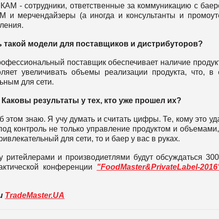
КАМ - сотрудники, ответственные за коммуникацию с баер
 и мерчендайзеры (а иногда и консультанты и промоут
ления.
ть такой модели для поставщиков и дистрибуторов?
рофессиональный поставщик обеспечивает наличие продук
оляет увеличивать объемы реализации продукта, что, в
ьным для сети.
 Каковы результаты у тех, кто уже прошел их?
б этом знаю. Я учу думать и считать цифры. Те, кому это уд
 под контроль не только управление продуктом и объемами,
привлекательный для сети, то и баер у вас в руках.
у ритейлерами и производиетлями будут обсуждаться 300
актической конференции
"FoodMaster&PrivateLabel-2016
ли
TradeMaster.UA