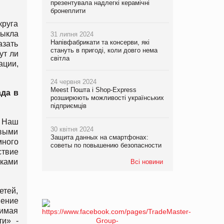
презентувала надлегкі керамічні
бронеплити
круга
выкла
31 липня 2024
Напівфабрикати та консерви, які
азать
стануть в пригоді, коли довго нема
ут ли
світла
ации,
24 червня 2024
Meest Пошта і Shop-Express
ада в
розширюють можливості українських
підприємців
. Наш
30 квітня 2024
овыми
Защита данных на смартфонах:
много
советы по повышению безопасности
ствие
ками
Всі новини
етей,
ение
нимая
ти» -