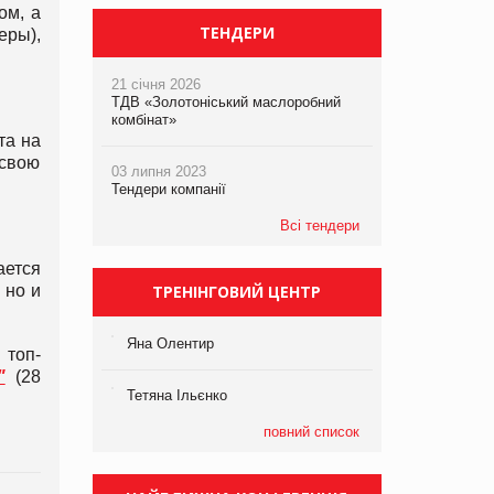
ом, а
ТЕНДЕРИ
еры),
21 січня 2026
ТДВ «Золотоніський маслоробний
комбінат»
та на
 свою
03 липня 2023
Тендери компанії
Всі тендери
ается
 но и
ТРЕНІНГОВИЙ ЦЕНТР
Яна Олентир
 топ-
"
(28
Тетяна Ільєнко
повний список