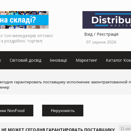
Вхід
Реєстрація
л топ-менеджерів оптової
та роздрібної торгівлі
07 серпня 2026
к
Світовий досвід
Інновації
Маркетинг
Каталог Ком
 сегодня гарантировать поставщику исполнение законтрактованной
ренер
нки NonFood
Нерухомість
11 кві
Й НЕ МОЖЕТ СЕГОДНЯ ГАРАНТИРОВАТЬ ПОСТАВЩИКУ