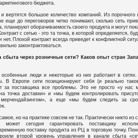
аркетингового бюджета.
 и вертятся большое количество компаний. Из порочного 
е еще до переговоров четко понимают, сколько сеть при
а, планируют оборачиваемость своего продукта и могут пок
тракт с сетью - это та точка, в которой определяется, буд
 нет. Плохой контракт всегда приведет к конфликтной ситу
авильно законтрактоваться.
а сбыта через розничные сети? Каков опыт стран Зап
т особенные люди и некоторые из них работают в сетях
ы. В Европе сети позиционируют себя (и реально так
т за поставщика все проблемы. Это не просто «у нас 
на точка доставки» и «мы будем контролировать присут
 мерчендайзингом», а еще «мы будем следить за сро
ек.
амое, но на практике совсем не так. Практически никто из с
может сегодня гарантировать поставщику исполн
ременную поставку продукта из РЦ в торговую точку. По
троили второй уровень управления в канале сбыта «се