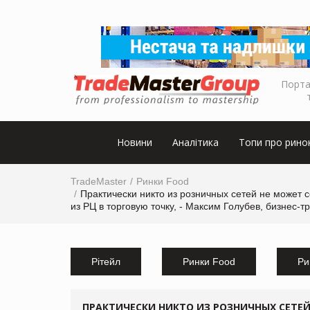
Порта
Новини
Аналітика
Топи про рино
TradeMaster
Ринки Food
Практически никто из розничных сетей не может
из РЦ в торговую точку, - Максим Голубев, бизнес-т
Рітейл
Ринки Food
Ри
ПРАКТИЧЕСКИ НИКТО ИЗ РОЗНИЧНЫХ СЕТЕ