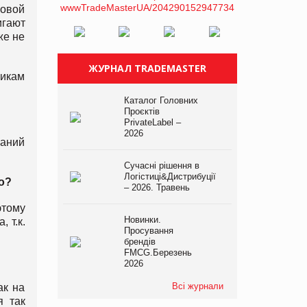
говой
игают
же не
ЖУРНАЛ TRADEMASTER
щикам
Каталог Головних
Проєктів
PrivateLabel –
2026
паний
Сучасні рішення в
Логістиці&Дистрибуції
о?
– 2026. Травень
этому
Новинки.
 т.к.
Просування
брендів
FMCG.Березень
2026
Всі журнали
ак на
я так