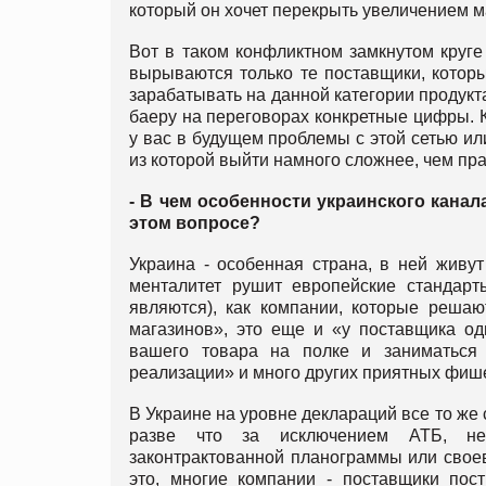
который он хочет перекрыть увеличением м
Вот в таком конфликтном замкнутом круге
вырываются только те поставщики, которы
зарабатывать на данной категории продукт
баеру на переговорах конкретные цифры. Кон
у вас в будущем проблемы с этой сетью или
из которой выйти намного сложнее, чем пр
- В чем особенности украинского канал
этом вопросе?
Украина - особенная страна, в ней живу
менталитет рушит европейские стандарт
являются), как компании, которые решаю
магазинов», это еще и «у поставщика од
вашего товара на полке и заниматься
реализации» и много других приятных фиш
В Украине на уровне деклараций все то же с
разве что за исключением АТБ, не 
законтрактованной планограммы или своев
это, многие компании - поставщики пос