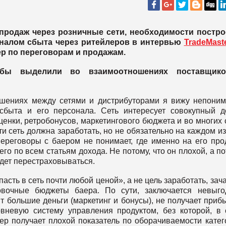
 продаж через розничные сети, необходимости постро
налом сбыта через ритейлеров в интервью
TradeMast
ер по переговорам и продажам.
бы выделили во взаимоотношениях поставщик
шениях между сетями и дистрибуторами я вижу непони
сбыта и его персонала. Сеть интересует совокупный д
нки, ретробонусов, маркетингового бюджета и во многих 
ти сеть должна заработать, но не обязательно на каждом из
переговоры с баером не понимает, где именно на его про
его по всем статьям дохода. Не потому, что он плохой, а по
удет перестраховываться.
асть в сеть почти любой ценой», а не цель заработать, зач
овочные бюджеты баера. По сути, заключается невыго
ит большие деньги (маркетинг и бонусы), не получает приб
вневую систему управления продуктом, без которой, в
аер получает плохой показатель по оборачиваемости катег