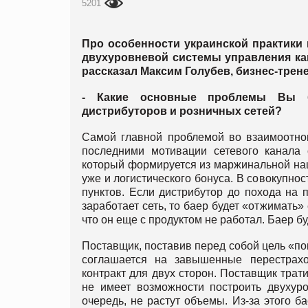
5201
Про особенности украинской практики
двухуровневой системы управления ка
рассказал Максим Голубев, бизнес-трен
- Какие основные проблемы Вы 
дистрибуторов и розничных сетей?
Самой главной проблемой во взаимоотно
последними мотивации сетевого канала 
который формируется из маржинальной наце
уже и логистического бонуса. В совокупнос
пунктов. Если дистрибутор до похода на 
заработает сеть, то баер будет «отжимать» 
что он еще с продуктом не работал. Баер б
Поставщик, поставив перед собой цель «поп
соглашается на завышенные перестрах
контракт для двух сторон. Поставщик трат
не имеет возможности построить двухуро
очередь, не растут объемы. Из-за этого б