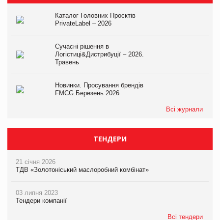
Каталог Головних Проєктів
PrivateLabel – 2026
Сучасні рішення в
Логістиці&Дистрибуції – 2026.
Травень
Новинки. Просування брендів
FMCG.Березень 2026
Всі журнали
ТЕНДЕРИ
21 січня 2026
ТДВ «Золотоніський маслоробний комбінат»
03 липня 2023
Тендери компанії
Всі тендери