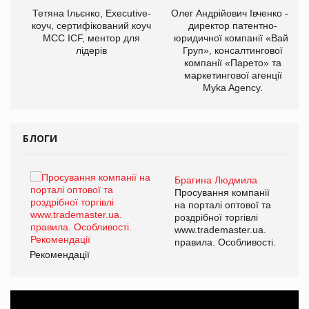
,
Тетяна Ільєнко, Executive-
Олег Андрійович Івченко —
ОВ
коуч, сертифікований коуч
директор патентно-
МСС ICF, ментор для
юридичної компанії «Вайз
лідерів
Груп», консалтингової
компанії «Парето» та
маркетингової агенції
Myka Agency.
БЛОГИ
Брагина Людмила
ї
Просування компанії
а
на порталі оптової та
роздрібної торгівлі
www.trademaster.ua.
і.
правила. Особливості.
Рекомендації
Ре