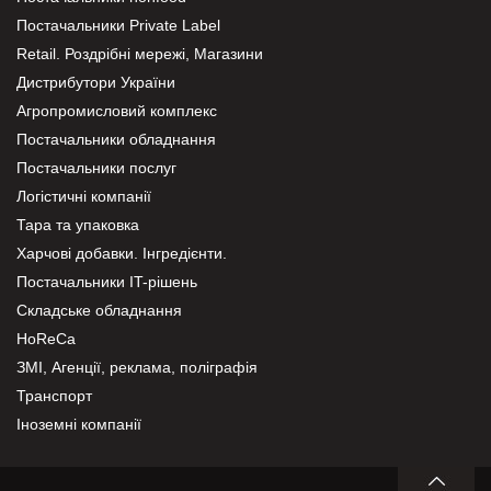
Постачальники Private Label
Retail. Роздрібні мережі, Магазини
Дистрибутори України
Агропромисловий комплекс
Постачальники обладнання
Постачальники послуг
Логістичні компанії
Тара та упаковка
Харчові добавки. Інгредієнти.
Постачальники IT-рішень
Складське обладнання
HoReCa
ЗМІ, Агенції, реклама, поліграфія
Транспорт
Іноземні компанії