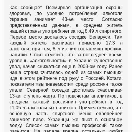
Как сообщает Всемирная организация охраны
здоровья, по уровню потребления алкоголя
Украина занимает 43-ье место. Согласно
представленным данным, в среднем житель
нашей страны употребляет за год 8,49 л спиртного.
Первое место досталось соседке Беларуси. Там
каждый житель распивает примерно 17,3 л
алкоголя, при том, 8 л из них составляют крепкие
напитки. Стоит отметить, что за последнее время
уровень «алкогольности» в Украине существенно
упал, начав снижаться еще в 2008-ом году. Ранее
наша страна считалась одной из самых пьющих,
идя в этом рейтинге под руку с Россией. Кстати,
показатели «выпиваемости» среди россиян также
упали. Северной соседке досталась счастливая
13-ая ступень чарта. По подсчетам аналитиков, в
среднем, каждый россиянин употребляет в год
11,05 л алкогольных напитков. Примечательно, что
основную часть спиртного меню европейцев
занимает пиво. Украинцы же пьют в основном
водку. Список самых пьющих профессий также
разнится. На западе крепче остальных любят