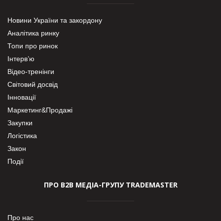
Новини України та закордону
Аналітика ринку
Топи про ринок
Інтерв’ю
Відео-тренінги
Світовий досвід
Інновації
Маркетинг&Продажі
Закупки
Логістика
Закон
Події
ПРО В2В МЕДІА-ГРУПУ TRADEMASTER
Про нас