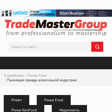
TradeMaster
Ринки Food
Пьянящая правда алкогольной индустрии
Рітейл
Ринки Food
Ринки NonFood
Нерухомість