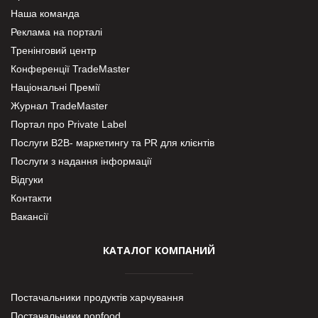
Наша команда
Реклама на порталі
Тренінговий центр
Конференції TradeMaster
Національні Премії
Журнал TradeMaster
Портал про Private Label
Послуги В2В- маркетингу та PR для клієнтів
Послуги з надання інформації
Відгуки
Контакти
Вакансії
КАТАЛОГ КОМПАНИЙ
Постачальники продуктів харчування
Постачальники nonfood