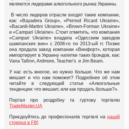
являются лидерами алкогольного рынка Украины.
В число лидеров отрасли входят такие компании,
как: «Bayadera Group», «Pernod Ricard Ukraine»,
«Bacardi-Martini Ukraine», «Brown-Forman Ukraine»
и «Campari Ukraine». Стоит отметить, что компания
«Campari Ukraine» владела «Одесским заводом
шампанских вин» с 2008-го по 2013-ый гг. Позже
она продала завод компании «Винфорт», которая
импортирует в Украину напитки таких брэндов, как:
Vana Tallinn, Ardmore, Teacher's и Jim Beam.
У нас есть многое, но нужно больше. Что же нам
мешает и что нам поможет? Подробнее об этом
читайте в следующий статье «Алкогольные
тенденции: что мешает, или как продать больше?».
Портал про роздрібну та гуртову торгівлю
TradeMaster.UA
Приєднуйтесь до професіоналів торгівлі на
нашій
сторінці в FB!