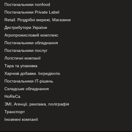
Постачальники nonfood
Постачальники Private Label
Retail. Роздрібні мережі, Магазини
Дистрибутори України
Агропромисловий комплекс
Постачальники обладнання
Постачальники послуг
Логістичні компанії
Тара та упаковка
Харчові добавки. Інгредієнти.
Постачальники IT-рішень
Складське обладнання
HoReCa
ЗМІ, Агенції, реклама, поліграфія
Транспорт
Іноземні компанії