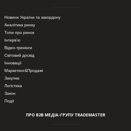
Новини України та закордону
Аналітика ринку
Топи про ринок
Інтерв’ю
Відео-тренінги
Світовий досвід
Інновації
Маркетинг&Продажі
Закупки
Логістика
Закон
Події
ПРО В2В МЕДІА-ГРУПУ TRADEMASTER