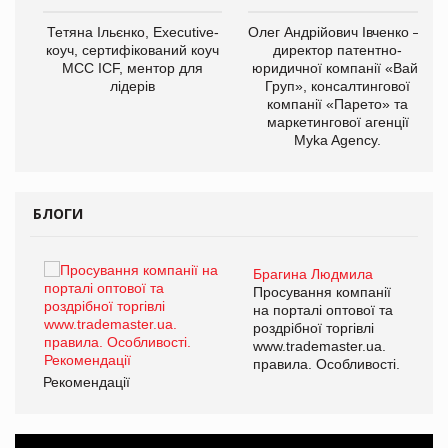
,
Тетяна Ільєнко, Executive-
Олег Андрійович Івченко —
ОВ
коуч, сертифікований коуч
директор патентно-
МСС ICF, ментор для
юридичної компанії «Вайз
лідерів
Груп», консалтингової
компанії «Парето» та
маркетингової агенції
Myka Agency.
БЛОГИ
Брагина Людмила
ї
Просування компанії
а
на порталі оптової та
роздрібної торгівлі
www.trademaster.ua.
і.
правила. Особливості.
Рекомендації
Ре