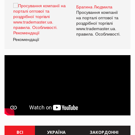
Брагина Людмила
ї
Просування компанії
а
на порталі оптової та
роздрібної торгівлі
www.trademaster.ua.
і.
правила. Особливості.
Рекомендації
Ре
ВСІ
УКРАЇНА
ЗАКОРДОННІ