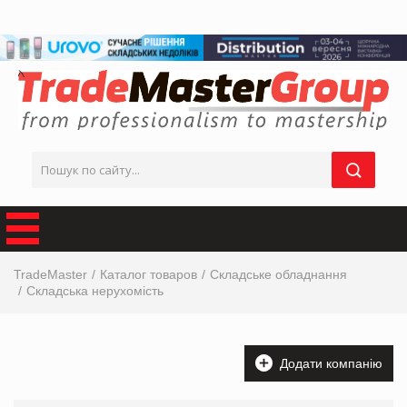
TradeMaster
Каталог товаров
Складське обладнання
Складська нерухомість
Додати компанію