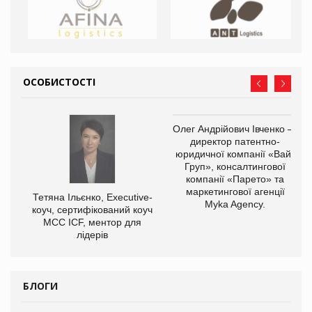
ОСОБИСТОСТІ
,
Олег Андрійович Івченко —
ОВ
директор патентно-
юридичної компанії «Вайз
Груп», консалтингової
компанії «Парето» та
маркетингової агенції
Тетяна Ільєнко, Executive-
Myka Agency.
коуч, сертифікований коуч
МСС ICF, ментор для
лідерів
БЛОГИ