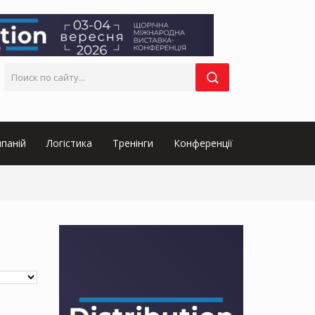
паній
Логістика
Тренінги
Конференції