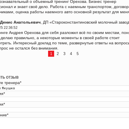
ознавательный о объемный тренинг Орехова. Бизнес тренер
ионал и знает своё дело. Работа с наемным транспортом, договор
чиками, оценка работы наемного авто основной результат для мен
 Денис Анатольевич
, ДП «Староконстантиновский молочный заво
25 22:36:52
инге Андрея Орехова для себя разложил всё по своим местам, пон
я делаю правильно, а некоторые моменты в своей работе стоит
треть. Интересный доклад по теме, развернутые ответы на вопрос
прос не остался без внимания.
1
2
3
4
5
ть отзыв
те тренера
*
мя
*
ия
*
ние
*