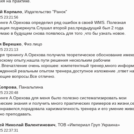
ия на практике.
й Корпало
, Издательство "Ранок"
25 23:21:56
инге А.Орехова определил ряд ошибок в своей WMS. Полезная
ция подчеркнута.Слушал второй раз,предыдущий был 2 года
умаю в будущем снова появлюсь для того ,что бы узнать новое.
я Верешко
, Физ лицо
25 23:21:13
ря тренингу А.Орехова получила теоретическое обоснование им
ескому опыту,нашла пути решения нескольким рабочим
.Впечатление очень хорошее: компетентный тренер,много инфор
жденной реальным опытом тренера,доступное изложение ,ответ на
ющие вопросы.Все отлично.
Копрова
, Панальпина
25 23:20:48
инге А.Орехова для меня было полезно систематизировать мои
ческие знания и получить много практических примеров из жизни,
онравился,порадовала харизматичность тренера и его умение живо
но преподавать.
ей Николай Валентинович
, ТОВ «Империал Груп Украина»
25 22:37:31