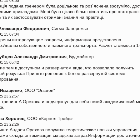
01 15:08:55
ція подана тренером була доцільною та роз`яснена зрозуміло, дос
еними прикладами. Мені було цікаво більш дізнатись про автотранс
у та як застосовувати отримані знання на практиці.
Александр Федорович
, Сигма Запорожье
01 15:07:04
трены интересующие вопросы, информация представлена
о.Анализ собственного и наемного транспорта. Расчет стоимости 1-
убцев Александр Дмитриевич
, Будмайстер
01 15:05:42
ие тем в доступном и развернутом виде, что позволило получить
й результат.Принято решение к более развернутой системе
ирования.
 Иващенко
, ООО "Эгзагон"
25 23:22:57
 тренинг А.Орехова и подчеркнул для себя некий академический м
ке.
на Хоровец
, ООО «Кернел-Трейд»
25 23:22:26
инге Андрея Орехова получила теоретические навыки управления
ами склада,оптимизация складских затрат.Информации достаточно