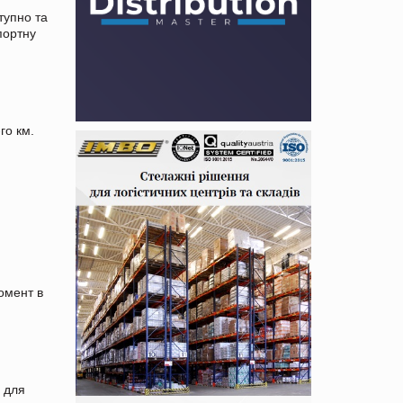
тупно та
портну
го км.
омент в
 для