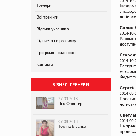
2014-10-
Тренери
Інформа
з навед
логістик
Всі тренінги
Силин 
Відгуки учасників
2014-10-
Рассмо
Підписка на розсилку
доступн
Програма лояльності
Старод
2014-10-
Контакти
Раскрыт
желаемы
бюджет
БІЗНЕС-ТРЕНЕРИ
Сергей
2014-09-
Посетил
27.09.2018
Яна Олентир
логисти
Светла
2014-09-
07.09.2018
На трен
Тетяна Ільєнко
процесс