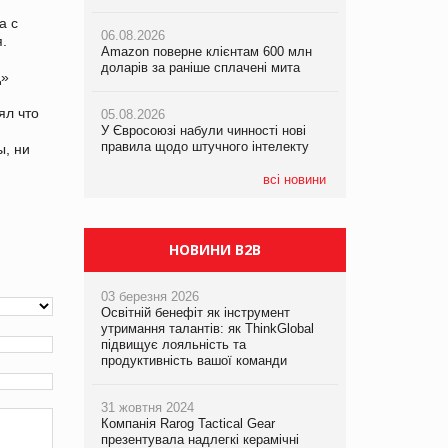
одним із наймасштабніших ударів по
05.08.2026
українському бізнесу за час
а с
06.08.2026
У Євросоюзі набули чинності нові
повномасштабної війни
я.
Amazon поверне клієнтам 600 млн
правила щодо штучного інтелекту
доларів за раніше сплачені мита
д»
05.08.2026
05.08.2026
Смачне поповнення дитячого меню:
ял что
05.08.2026
Рекламна платформа вимагає від
у VARUS з’явилися новинки від ТМ
У Євросоюзі набули чинності нові
Google компенсацію за втрату 6,9
ТОКЕРИ
правила щодо штучного інтелекту
трлн рекламних показів
ы, ни
05.08.2026
всі новини
Сергій Лісунов про заморожені
хлібобулочні вироби на
PrivateLabel&FMCG Master 2026
НОВИНИ B2B
03 березня 2026
Освітній бенефіт як інструмент
утримання талантів: як ThinkGlobal
підвищує лояльність та
продуктивність вашої команди
31 жовтня 2024
Компанія Rarog Tactical Gear
презентувала надлегкі керамічні