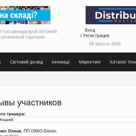
Вход
л топ-менеджеров оптовой
Регистрация
и розничной торговли
06 августа 2026
к
Світовий досвід
Інновації
Маркетинг
Каталог Ком
ывы участников
те тренера:
нко Олена
, ПП ОККО-Бізнес