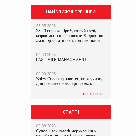
НАЙБЛИЖЧІ ТРЕНІНГИ
25.05.2026
28-29 серпня: Прибутковий трейд-
маркетинг: як не зливати бюджет на
акції і досягати поставлених цілей
09.09.2025
LAST MILE MANAGEMENT
09.09.2025
Sales Coaching: мистецтво коучингу
для розвитку команди продаж
всі тренінги
СТАТТІ
05.08.2026
Сучасні технології маркування у
виробництві: що обирають українські