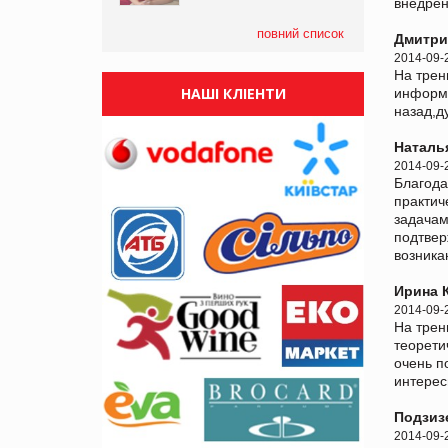
внедрен
повний список
Дмитри
2014-09-
На трен
НАШІ КЛІЕНТИ
информа
назад,д
Наталь
2014-09-
Благода
практич
задачам
подтвер
возника
Ирина 
2014-09-
На трен
теорети
очень п
интерес
Подзиз
2014-09-