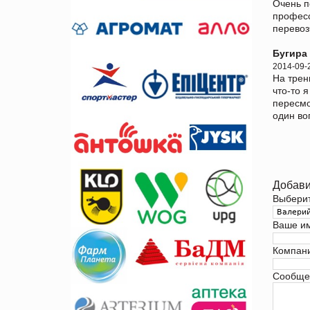
Очень п
професс
перевоз
Бугира
2014-09-
На трен
что-то 
пересмо
один во
Добави
Выбери
Ваше и
Компан
Сообще