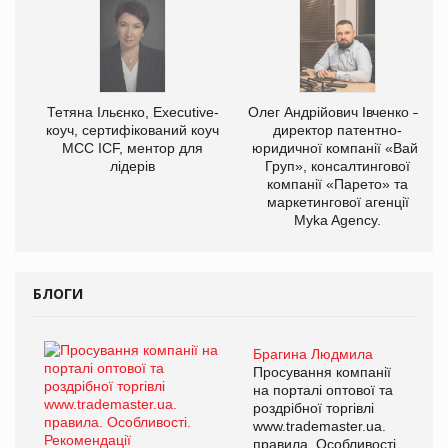
Тетяна Ільєнко, Executive-
Олег Андрійович Івченко —
коуч, сертифікований коуч
директор патентно-
МСС ICF, ментор для
юридичної компанії «Вайз
лідерів
Груп», консалтингової
компанії «Парето» та
маркетингової агенції
Myka Agency.
БЛОГИ
Брагина Людмила
Просування компанії
на порталі оптової та
роздрібної торгівлі
www.trademaster.ua.
правила. Особливості.