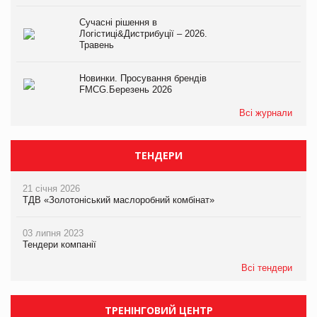
Сучасні рішення в
Логістиці&Дистрибуції – 2026.
Травень
Новинки. Просування брендів
FMCG.Березень 2026
Всі журнали
ТЕНДЕРИ
21 січня 2026
ТДВ «Золотоніський маслоробний комбінат»
03 липня 2023
Тендери компанії
Всі тендери
ТРЕНІНГОВИЙ ЦЕНТР