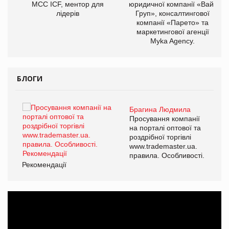
МСС ICF, ментор для
юридичної компанії «Вайз
лідерів
Груп», консалтингової
компанії «Парето» та
маркетингової агенції
Myka Agency.
БЛОГИ
Брагина Людмила
ї
Просування компанії
а
на порталі оптової та
роздрібної торгівлі
www.trademaster.ua.
і.
правила. Особливості.
Рекомендації
Ре