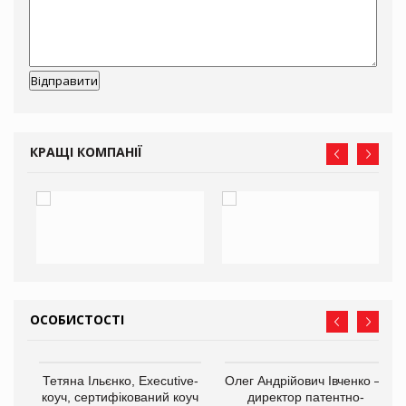
КРАЩІ КОМПАНІЇ
ОСОБИСТОСТІ
,
Тетяна Ільєнко, Executive-
Олег Андрійович Івченко —
ОВ
коуч, сертифікований коуч
директор патентно-