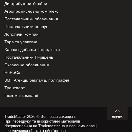
Дистрибутори України
Агропромисловий комплекс
Постачальники обладнання
Постачальники послуг
Логістичні компанії
Тара та упаковка
Харчові добавки. Інгредієнти.
Постачальники IT-рішень
Складське обладнання
HoReCa
ЗМІ, Агенції, реклама, поліграфія
Транспорт
Іноземні компанії
TradeMaster 2026 © Всі права захищені.
При передруку та використанні матеріалів
гіперпосилання на Trademaster.ua у першому абзаці
передрукованої статті обов'язкове.