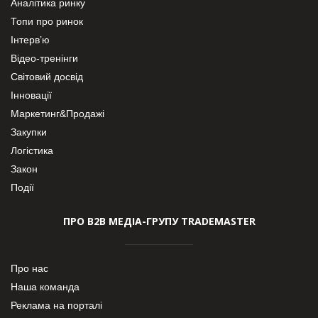
Аналітика ринку
Топи про ринок
Інтерв’ю
Відео-тренінги
Світовий досвід
Інновації
Маркетинг&Продажі
Закупки
Логістика
Закон
Події
ПРО В2В МЕДІА-ГРУПУ TRADEMASTER
Про нас
Наша команда
Реклама на порталі