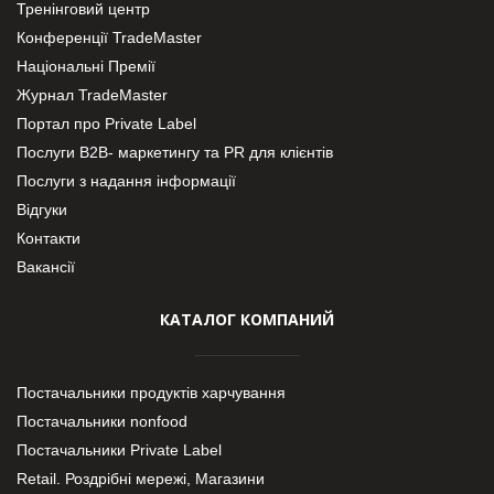
Тренінговий центр
Конференції TradeMaster
Національні Премії
Журнал TradeMaster
Портал про Private Label
Послуги В2В- маркетингу та PR для клієнтів
Послуги з надання інформації
Відгуки
Контакти
Вакансії
КАТАЛОГ КОМПАНИЙ
Постачальники продуктів харчування
Постачальники nonfood
Постачальники Private Label
Retail. Роздрібні мережі, Магазини