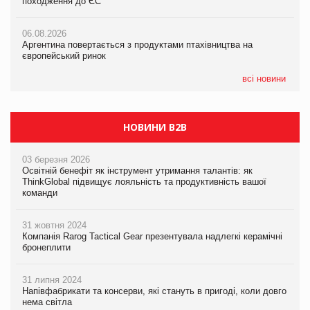
походження до ЄС
походження до ЄС
05.08.2026
06.08.2026
06.08.2026
Смачне поповнення дитячого меню: у VARUS з’явилися
Аргентина повертається з продуктами птахівництва на
Аргентина повертається з продуктами птахівництва на
новинки від ТМ ТОКЕРИ
європейський ринок
європейський ринок
05.08.2026
всі новини
Сергій Лісунов про заморожені хлібобулочні вироби на
PrivateLabel&FMCG Master 2026
НОВИНИ B2B
03 березня 2026
Освітній бенефіт як інструмент утримання талантів: як
ThinkGlobal підвищує лояльність та продуктивність вашої
команди
31 жовтня 2024
Компанія Rarog Tactical Gear презентувала надлегкі керамічні
бронеплити
31 липня 2024
Напівфабрикати та консерви, які стануть в пригоді, коли довго
нема світла