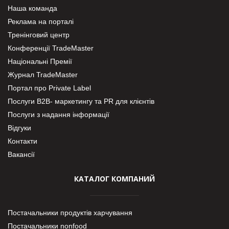
Наша команда
Реклама на порталі
Тренінговий центр
Конференції TradeMaster
Національні Премії
Журнал TradeMaster
Портал про Private Label
Послуги В2В- маркетингу та PR для клієнтів
Послуги з надання інформації
Відгуки
Контакти
Вакансії
КАТАЛОГ КОМПАНИЙ
Постачальники продуктів харчування
Постачальники nonfood