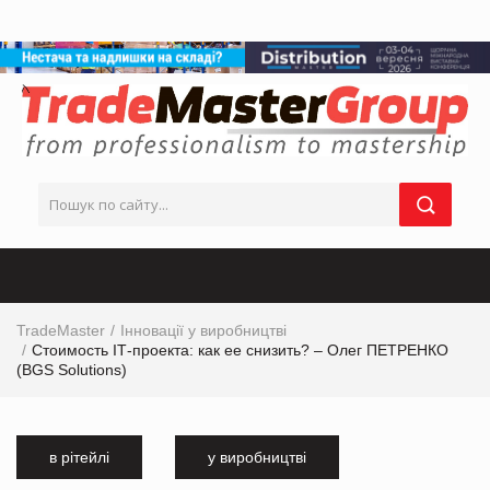
TradeMaster
Інновації у виробництві
Стоимость ІТ-проекта: как ее снизить? – Олег ПЕТРЕНКО
(BGS Solutions)
в рітейлі
у виробництві