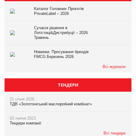
Каталог Головних Проєктів
PrivateLabel – 2026
Сучасні рішення в
Логістиці&Дистрибуції – 2026.
Травень
Новинки. Просування брендів
FMCG.Березень 2026
Всі журнали
ТЕНДЕРИ
21 січня 2026
ТДВ «Золотоніський маслоробний комбінат»
03 липня 2023
Тендери компанії
Всі тендери