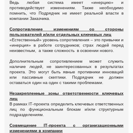
Ведь любая система имеет «инерцию» и
противодействует изменениям. Также необходимо
помнить, что Подрядчик не имеет реальной власти в
компании Заказчика.
Сопротивление изменениям со стороны
пользователей и/или отдельных ключевых лиц
«Естественный» уровень сопротивления – это привычки и
«инерция» в работе сотрудников; страх людей перед
неизвестным, а также сложность в освоении нового.
Дополнительным сопротивлением может служить
наличие людей, не заинтересованных в результатах
проекта. Это могут быть явные противники инноваций
или пассивные скептики. Подрядчик не должен
оставаться один на один с такими проблемами.
Незакрепленные зоны ответственности ключевых
лиц
В рамках ІТ-проекта определить ключевых ответственных
лиц по функциональным блокам и/или структурным
подразделениям.
С
овмещение
І
Т-проекта с организационными
изменениями в компании