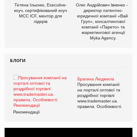
,
Тетяна Ільєнко, Executive-
Олег Андрійович Івченко —
ОВ
коуч, сертифікований коуч
директор патентно-
МСС ICF, ментор для
юридичної компанії «Вайз
лідерів
Груп», консалтингової
компанії «Парето» та
маркетингової агенції
Myka Agency.
БЛОГИ
Брагина Людмила
ї
Просування компанії
а
на порталі оптової та
роздрібної торгівлі
www.trademaster.ua.
і.
правила. Особливості.
Рекомендації
Ре