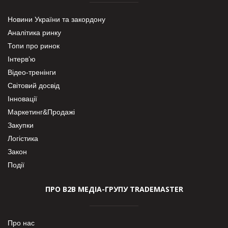
Новини України та закордону
Аналітика ринку
Топи про ринок
Інтерв’ю
Відео-тренінги
Світовий досвід
Інновації
Маркетинг&Продажі
Закупки
Логістика
Закон
Події
ПРО В2В МЕДІА-ГРУПУ TRADEMASTER
Про нас