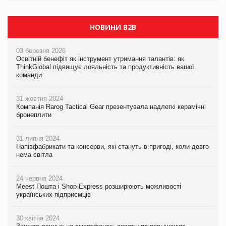
НОВИНИ B2B
03 березня 2026
Освітній бенефіт як інструмент утримання талантів: як
ThinkGlobal підвищує лояльність та продуктивність вашої
команди
31 жовтня 2024
Компанія Rarog Tactical Gear презентувала надлегкі керамічні
бронеплити
31 липня 2024
Напівфабрикати та консерви, які стануть в пригоді, коли довго
нема світла
24 червня 2024
Meest Пошта і Shop-Express розширюють можливості
українських підприємців
30 квітня 2024