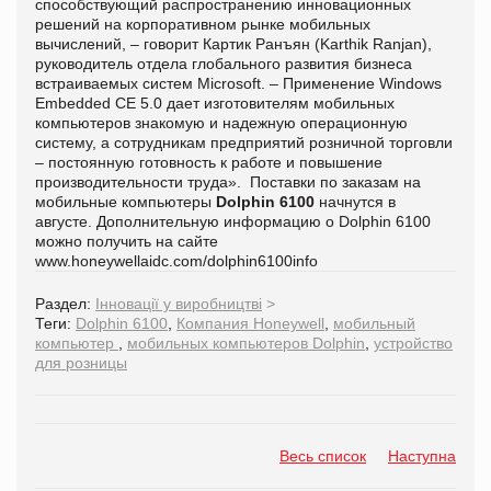
способствующий распространению инновационных
решений на корпоративном рынке мобильных
вычислений, – говорит Картик Ранъян (Karthik Ranjan),
руководитель отдела глобального развития бизнеса
встраиваемых систем Microsoft. – Применение Windows
Embedded CE 5.0 дает изготовителям мобильных
компьютеров знакомую и надежную операционную
систему, а сотрудникам предприятий розничной торговли
– постоянную готовность к работе и повышение
производительности труда». Поставки по заказам на
мобильные компьютеры
Dolphin 6100
начнутся в
августе. Дополнительную информацию о Dolphin 6100
можно получить на сайте
www.honeywellaidc.com/dolphin6100info
Раздел:
Інновації у виробництві
>
Теги:
Dolphin 6100
,
Компания Honeywell
,
мобильный
компьютер
,
мобильных компьютеров Dolphin
,
устройство
для розницы
Весь список
Наступна