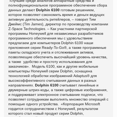
«Лучшие среди аналогов аппаратные средства и
полнофункциональное программное обеспечение сбора
данных делают
Dolphin 6100
готовым решением,
которое позволяет сэкономить время и деньги ведущих
активную деятельность ритейлеров, – говорит Тим
Джеймс (Tim James), директор по производству компании
Z-Space Technologies. – Как участники партнерской
программы Honeywell для независимых разработчиков
программного обеспечения мы с удовольствием
предлагаем для компьютеров Dolphin 6100 наши
приложения серии Ready-To-Go®, а также программные
пакеты складского учета и отслеживания активов,
позволяющие обеспечить высочайший уровень качества,
а также удобство и простоту использования для
заказчиков». Модель 6100, как и другие мобильные
компьютеры Honeywell серии Dolphin, оснащена
технологией обработки изображений Adaptus® для
высокоэффективного считывания данных в разных
направлениях.
Dolphin 6100
считывает линейные и
двумерные штрих-коды, а также цифровые изображения,
и поддерживает электронное считывание подписи, что
позволяет сотрудникам выполнять множество операций с
помощью одного устройства. «Корпорация Microsoft
гордится сотрудничеством с Honeywell, результатом
которого стал новый продукт серии Dolphin,