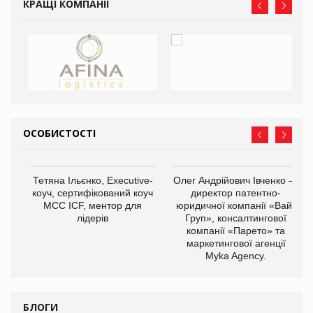
КРАЩІ КОМПАНІЇ
ОСОБИСТОСТІ
,
Тетяна Ільєнко, Executive-
Олег Андрійович Івченко —
ОВ
коуч, сертифікований коуч
директор патентно-
МСС ICF, ментор для
юридичної компанії «Вайз
лідерів
Груп», консалтингової
компанії «Парето» та
маркетингової агенції
Myka Agency.
БЛОГИ