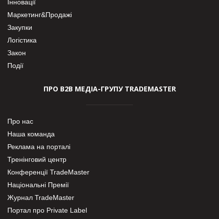
Інновації
Маркетинг&Продажі
Закупки
Логістика
Закон
Події
ПРО В2В МЕДІА-ГРУПУ TRADEMASTER
Про нас
Наша команда
Реклама на порталі
Тренінговий центр
Конференції TradeMaster
Національні Премії
Журнал TradeMaster
Портал про Private Label