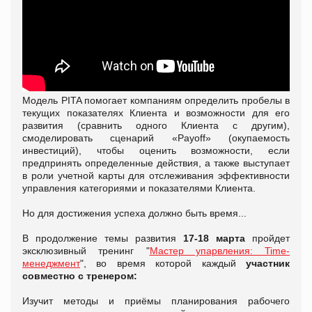
Модель PITA помогает компаниям определить пробелы в
текущих показателях Клиента и возможности для его
развития (сравнить одного Клиента с другим),
смоделировать сценарий «Payoff» (окупаемость
инвестиций), чтобы оценить возможности, если
предпринять определенные действия, а также выступает
в роли учетной карты для отслеживания эффективности
управления категориями и показателями Клиента.
Но для достижения успеха должно быть время...
В продолжение темы развития
17-18 марта
пройдет
эксклюзивный тренинг "
Мастер упарвления: Time-
менеджмент
", во время которой каждый
участник
совместно с тренером:
Изучит методы и приёмы планирования рабочего