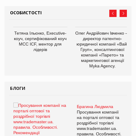
ОСОБИСТОСТІ
,
Тетяна Ільєнко, Executive-
Олег Андрійович Івченко —
ОВ
коуч, сертифікований коуч
директор патентно-
МСС ICF, ментор для
юридичної компанії «Вайз
лідерів
Груп», консалтингової
компанії «Парето» та
маркетингової агенції
Myka Agency.
БЛОГИ
Брагина Людмила
ї
Просування компанії
а
на порталі оптової та
роздрібної торгівлі
www.trademaster.ua.
і.
правила. Особливості.