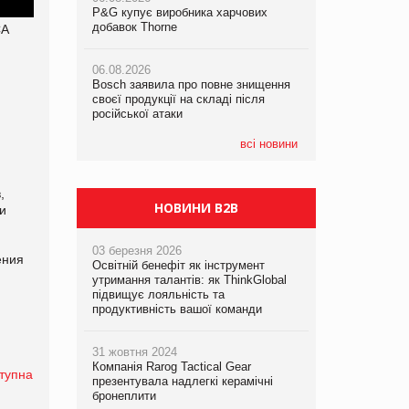
P&G купує виробника харчових
P&G купує виробника харчових
добавок Thorne
добавок Thorne
СА
05.08.2026
Смачне поповнення дитячого меню:
06.08.2026
06.08.2026
у VARUS з’явилися новинки від ТМ
Bosch заявила про повне знищення
Bosch заявила про повне знищення
ТОКЕРИ
своєї продукції на складі після
своєї продукції на складі після
російської атаки
російської атаки
05.08.2026
Сергій Лісунов про заморожені
всі новини
хлібобулочні вироби на
PrivateLabel&FMCG Master 2026
,
НОВИНИ B2B
и
03 березня 2026
ения
Освітній бенефіт як інструмент
утримання талантів: як ThinkGlobal
підвищує лояльність та
продуктивність вашої команди
31 жовтня 2024
Компанія Rarog Tactical Gear
тупна
презентувала надлегкі керамічні
бронеплити