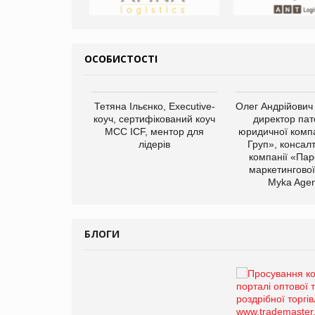
ОСОБИСТОСТІ
арас Ігорович,
Тетяна Ільєнко, Executive-
Олег Андрійович
иробництва ТОВ
коуч, сертифікований коуч
директор пат
Герчак"
МСС ICF, ментор для
юридичної компа
лідерів
Груп», консал
компанії «Пар
маркетингової
Myka Agen
БЛОГИ
Брагина Людмила
Просування компанії на
порталі оптової та
роздрібної торгівлі