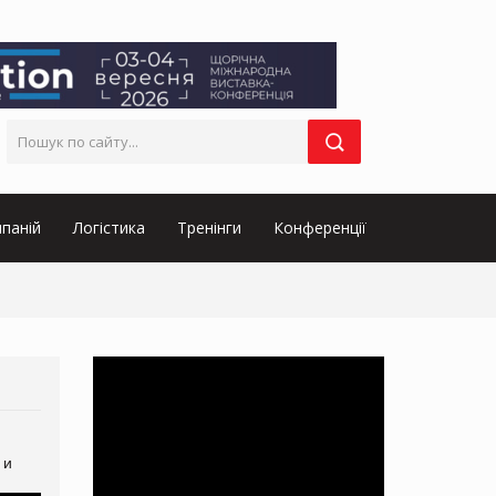
паній
Логістика
Тренінги
Конференції
 и