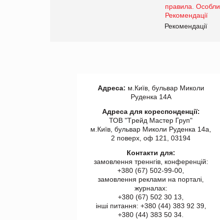
www.trademaster.ua.
правила. Особливості.
ії
Рекомендації
Адреса:
м.Київ, бульвар Миколи
Руденка 14А
Адреса для кореспонденції:
ТОВ "Tрейд Мастер Груп"
м.Київ, бульвар Миколи Руденка 14а,
2 поверх, оф 121, 03194
Контакти для:
замовлення треннгів, конференцій:
+380 (67) 502-99-00,
замовлення реклами на порталі,
журналах:
+380 (67) 502 30 13,
інші питання: +380 (44) 383 92 39,
+380 (44) 383 50 34.