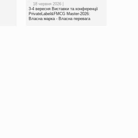
18 червня 2026 |
www.trademaster.ua.
3-4 вересня Виставки та конференції
правила. Особливості.
PrivateLabel&FMCG Master-2026:
Власна марка - Власна перевага