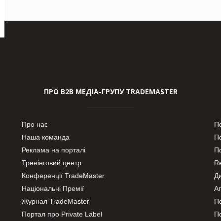
ПРО В2В МЕДІА-ГРУПУ TRADEMASTER
Про нас
П
Наша команда
П
Реклама на порталі
По
Тренінговий центр
Re
Конференції TradeMaster
Д
Національні Премії
А
Журнал TradeMaster
П
Портал про Private Label
П