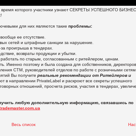
, во время которого участники узнают СЕКРЕТЫ УСПЕШНОГО БИЗНЕ
!
лючевыми для них являются такие
проблемы:
вообще ее отсутствие.
овых сетей и штрафные санкции за нарушение.
-за проигрыша в тендерах.
дствие, возвраты продукции и убытки.
 работать по старым, согласованным с ритейлером, ценам.
ить. Именно поэтому и была создана для собственников, директоров
вления СТМ, руководителей отделов по работе с розничными сетям
нятий Вы получите
реальные рекомендации от Ритейлеров и
ют в направлении PrivateLabel и раскроют все секреты успешного
говорных отношений, просчета рисков, участия в тендерах, увелич
олучить любую дополнительную информацию, связавшись по
trademaster.com.ua
Весь список
Нас