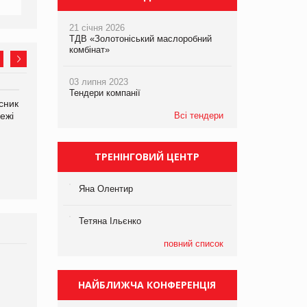
21 січня 2026
ТДВ «Золотоніський маслоробний
комбінат»
03 липня 2023
Тендери компанії
сник
Олексій Логачов-Михайлов
Яна Сараніна, директор
ежі
Файно маркет Директор
Всі тендери
компанії «УкраМарин»
департаменту з
виробництва
ТРЕНІНГОВИЙ ЦЕНТР
Яна Олентир
Тетяна Ільєнко
повний список
Брагина Людмила
Просування компанії на
НАЙБЛИЖЧА КОНФЕРЕНЦІЯ
порталі оптової та
роздрібної торгівлі