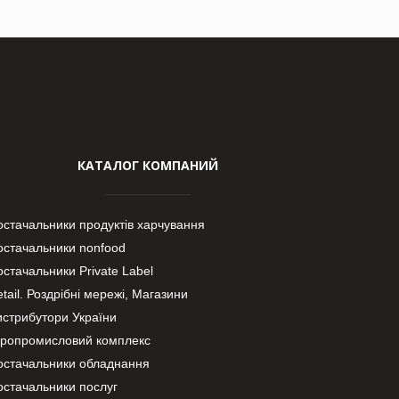
КАТАЛОГ КОМПАНИЙ
остачальники продуктів харчування
остачальники nonfood
стачальники Private Label
tail. Роздрібні мережі, Магазини
истрибутори України
гропромисловий комплекс
остачальники обладнання
остачальники послуг