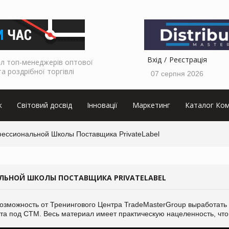
Вхід
Реєстрація
л топ-менеджерів оптової
та роздрібної торгівлі
07 серпня 2026
к
Світовий досвід
Інновації
Маркетинг
Каталог Ком
ессиональной Школы Поставщика PrivateLabel
ЛЬНОЙ ШКОЛЫ ПОСТАВЩИКА PRIVATELABEL
 возможность от Тренингового Центра TradeMasterGroup выработать
та под СТМ. Весь материал имеет практическую нацеленность, что