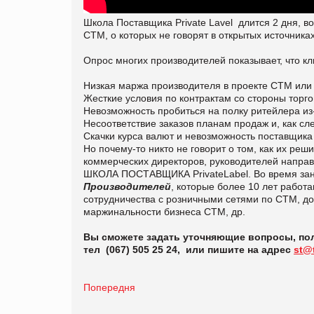
Школа Поставщика Private Lavel длится 2 дня
СТМ, о которых не говорят в открытых источниках
Опрос многих производителей показывает, что к
Низкая маржа производителя в проекте СТМ или 
Жесткие условия по контрактам со стороны торг
Невозможность пробиться на полку ритейлера из
Несоответствие заказов планам продаж и, как сле
Скачки курса валют и невозможность поставщика
Но почему-то никто не говорит о том, как их реш
коммерческих директоров, руководителей напра
ШКОЛА ПОСТАВЩИКА PrivateLabel. Во время за
Производителей
, которые более 10 лет работа
сотрудничества с розничными сетями по СТМ, до
маржинальности бизнеса СТМ, др.
Вы сможете задать уточняющие вопросы, п
тел (067) 505 25 24, или пишите на адрес
st@
Попередня