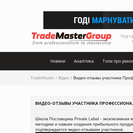
Порта
Новини
Аналітика
Топи про рино
TradeMaster
Відео
Видео-отзывы участника Проф
ВИДЕО-ОТЗЫВЫ УЧАСТНИКА ПРОФЕССИОНА
Школа Поставщика Private Label - эксклюзивная
методики и навыки создания прибыльного продук
подтверждается видео-отзывами участников.