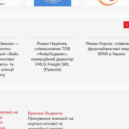
 Івченко —
Роман Наумчев,
Роман Корсак, співвла
ентно-
співзасновник ТОВ
франчайзингової мер
нії «Вайз
«ФейрЛоджикс»,
SPAR в Україні
тингової
комерційний директор
ето» та
FRLG Freight SRL
 агенції
(Румунія)
cy.
Брагина Людмила
Просування компанії на
порталі оптової та
роздрібної торгівлі