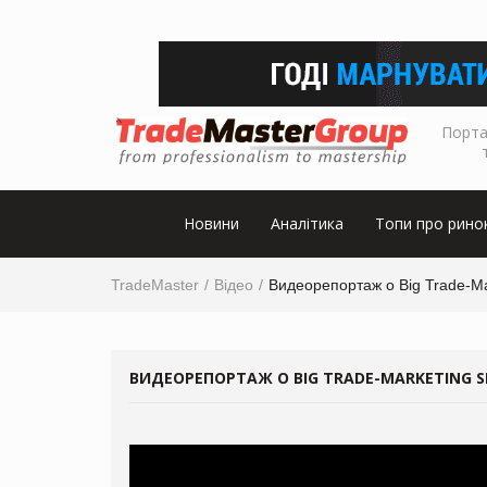
Порта
Новини
Аналітика
Топи про рино
TradeMaster
Відео
Видеорепортаж о Big Trade-M
ВИДЕОРЕПОРТАЖ О BIG TRADE-MARKETING 