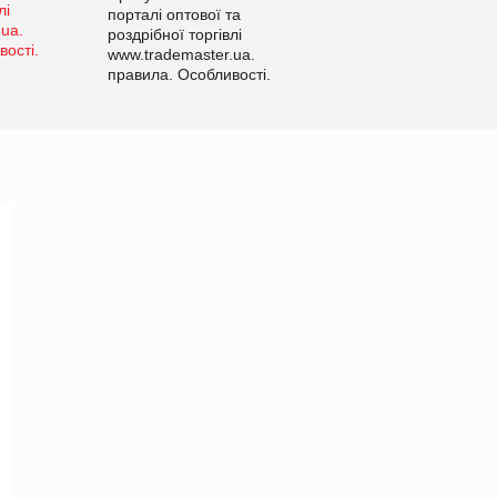
порталі оптової та
роздрібної торгівлі
www.trademaster.ua.
правила. Особливості.
Рекомендації