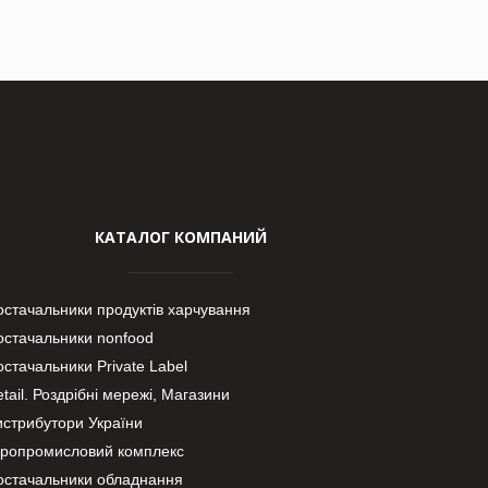
КАТАЛОГ КОМПАНИЙ
остачальники продуктів харчування
остачальники nonfood
стачальники Private Label
tail. Роздрібні мережі, Магазини
истрибутори України
гропромисловий комплекс
остачальники обладнання