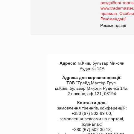
порталі оптової та
роздрібної торгівлі
www.trademaster.ua.
правила. Особливості.
ії
Рекомендації
Адреса:
м.Київ, бульвар Миколи
Руденка 14А
Адреса для кореспонденції:
ТОВ "Tрейд Мастер Груп"
м.Київ, бульвар Миколи Руденка 14а,
2 поверх, оф 121, 03194
Контакти для:
замовлення треннгів, конференцій:
+380 (67) 502-99-00,
замовлення реклами на порталі,
журналах:
+380 (67) 502 30 13,