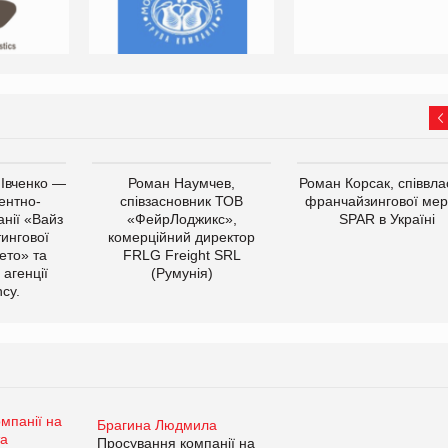
 Івченко —
Роман Наумчев,
Роман Корсак, співвла
ентно-
співзасновник ТОВ
франчайзингової мер
нії «Вайз
«ФейрЛоджикс»,
SPAR в Україні
тингової
комерційний директор
ето» та
FRLG Freight SRL
 агенції
(Румунія)
cy.
Брагина Людмила
Просування компанії на