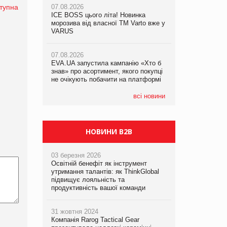
тупна
07.08.2026
ICE BOSS цього літа! Новинка
06.08.2026
07.08.2026
морозива від власної ТМ Varto вже у
Смачна новинка для хвостатих: у
Франція заборонила рекламні дзвінки
VARUS
VARUS з’явилися паучі Varto Paw
без згоди клієнтів
expert від власної ТМ Varto!
07.08.2026
EVA.UA запустила кампанію «Хто б
05.08.2026
знав» про асортимент, якого покупці
Мережа супермаркетів VARUS купує
не очікують побачити на платформі
мережу магазинів формату
convenience store КОЛО: об’єднана
компанія налічуватиме 374 магазини
всі новини
НОВИНИ B2B
03 березня 2026
Освітній бенефіт як інструмент
утримання талантів: як ThinkGlobal
підвищує лояльність та
продуктивність вашої команди
31 жовтня 2024
Компанія Rarog Tactical Gear