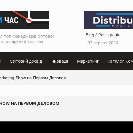
Вхід
Реєстрація
л топ-менеджерів оптової
та роздрібної торгівлі
07 серпня 2026
к
Світовий досвід
Інновації
Маркетинг
Каталог Ком
arketing Show на Первом Деловом
SHOW НА ПЕРВОМ ДЕЛОВОМ