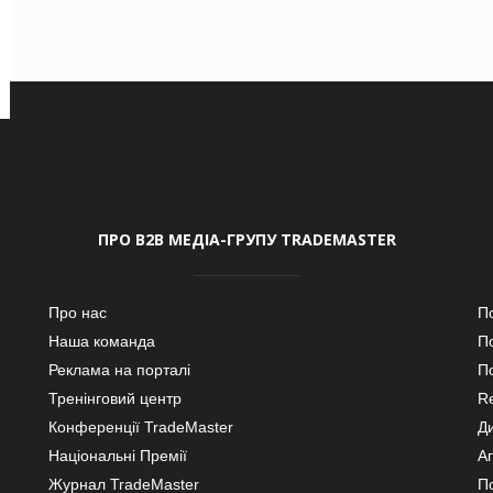
ПРО В2В МЕДІА-ГРУПУ TRADEMASTER
Про нас
П
Наша команда
П
Реклама на порталі
По
Тренінговий центр
Re
Конференції TradeMaster
Д
Національні Премії
А
Журнал TradeMaster
П