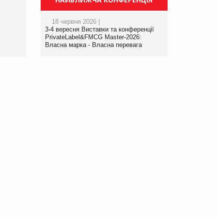
порталі оптової та
роздрібної торгівлі
18 червня 2026 |
www.trademaster.ua.
3-4 вересня Виставки та конференції
правила. Особливості.
PrivateLabel&FMCG Master-2026:
Власна марка - Власна перевага