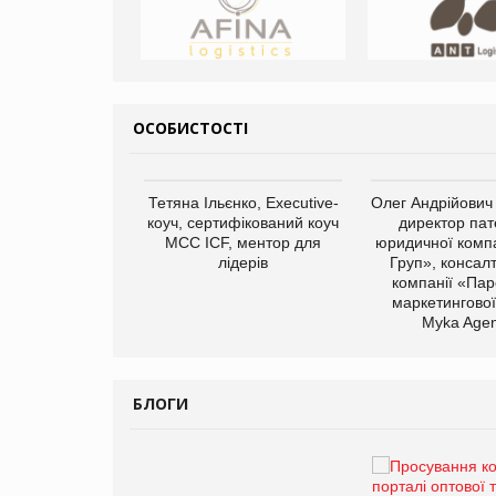
ОСОБИСТОСТІ
арас Ігорович,
Тетяна Ільєнко, Executive-
Олег Андрійович
иробництва ТОВ
коуч, сертифікований коуч
директор пат
Герчак"
МСС ICF, ментор для
юридичної компа
лідерів
Груп», консал
компанії «Пар
маркетингової
Myka Agen
БЛОГИ
Брагина Людмила
Просування компанії на