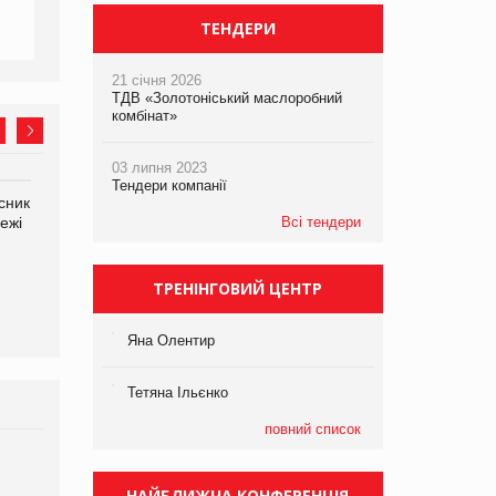
ТЕНДЕРИ
21 січня 2026
ТДВ «Золотоніський маслоробний
комбінат»
03 липня 2023
Тендери компанії
сник
Олексій Логачов-Михайлов
Яна Сараніна, директор
ежі
Файно маркет Директор
Всі тендери
компанії «УкраМарин»
департаменту з
виробництва
ТРЕНІНГОВИЙ ЦЕНТР
Яна Олентир
Тетяна Ільєнко
повний список
Брагина Людмила
Просування компанії на
НАЙБЛИЖЧА КОНФЕРЕНЦІЯ