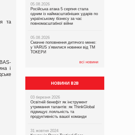
05.08.2026
рекламі екологічних продуктів
Російська атака 5 серпня стала
одним із наймасштабніших ударів по
05.08.2026
05.08.2026
українському бізнесу за час
Сергій Лісунов про заморожені
ня та
AstraZeneca обговорює найбільшу
повномасштабної війни
хлібобулочні вироби на
угоду десятиліття
PrivateLabel&FMCG Master 2026
05.08.2026
Смачне поповнення дитячого меню:
04.08.2026
у VARUS з’явилися новинки від ТМ
Через атаку РФ у Дніпрі пошкоджено
ТОКЕРИ
склад шоколаду Millennium
 BAS-
всі новини
ина і
дське
НОВИНИ B2B
03 березня 2026
Освітній бенефіт як інструмент
утримання талантів: як ThinkGlobal
підвищує лояльність та
продуктивність вашої команди
31 жовтня 2024