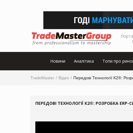
Порта
Новини
Аналітика
Топи про рино
TradeMaster
Відео
Передові Технології К2®: Роз
ПЕРЕДОВІ ТЕХНОЛОГІЇ К2®: РОЗРОБКА ERP