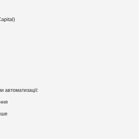
apital)
 автоматизації:
ення
нше