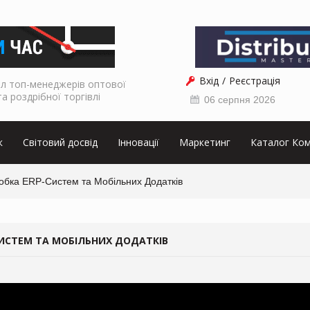
Вхід
Реєстрація
л топ-менеджерів оптової
та роздрібної торгівлі
06 серпня 2026
к
Світовий досвід
Інновації
Маркетинг
Каталог Ком
робка ERP-Систем та Мобільних Додатків
-СИСТЕМ ТА МОБІЛЬНИХ ДОДАТКІВ