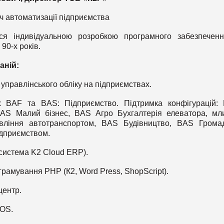
ч автоматизації підприємства
ся індивідуальною розробкою програмного забезпечен
90-х років.
аній:
 управлінського обліку на підприємствах.
 BAF та BAS: Підприємство. Підтримка конфігурацій:
 BAS Малий бізнес, BAS Агро Бухгалтерія елеватора, мл
вління автотранспортом, BAS Будівництво, BAS Грома
ідприємством.
(система K2 Cloud ERP).
ограмування PHP (К2, Word Press, ShopScript).
центр.
IOS.