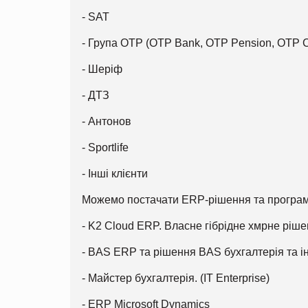
- SAT
- Група OTP (OTP Bank, OTP Pension, OTP C
- Шеріф
- ДТЗ
- Антонов
- Sportlife
- Інші клієнти
Можемо постачати ERP-рішення та програми
- K2 Cloud ERP. Власне гібрідне хмрне ріш
- BAS ERP та рішення BAS бухгалтерія та і
- Майстер бухгалтерія. (IT Enterprise)
- ERP Microsoft Dynamics