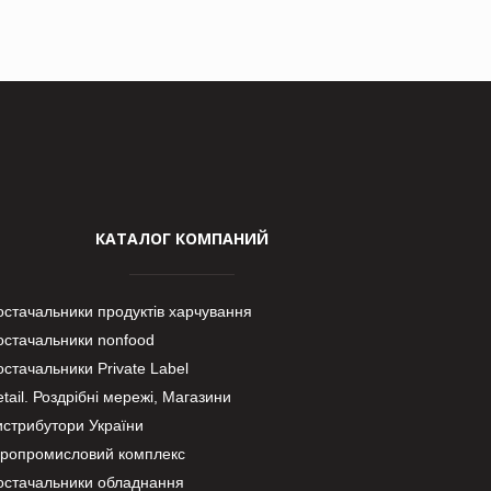
КАТАЛОГ КОМПАНИЙ
остачальники продуктів харчування
остачальники nonfood
стачальники Private Label
tail. Роздрібні мережі, Магазини
истрибутори України
гропромисловий комплекс
остачальники обладнання