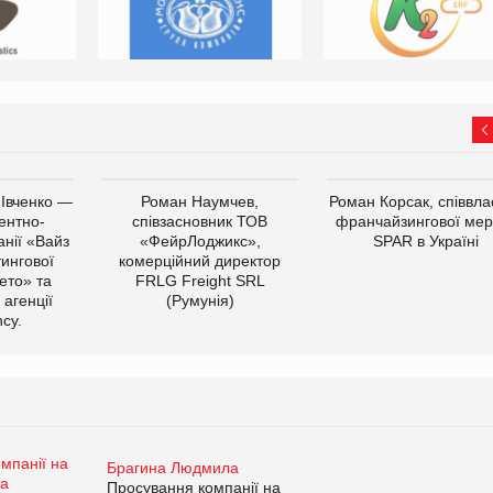
 Івченко —
Роман Наумчев,
Роман Корсак, співвла
ентно-
співзасновник ТОВ
франчайзингової мер
нії «Вайз
«ФейрЛоджикс»,
SPAR в Україні
тингової
комерційний директор
ето» та
FRLG Freight SRL
 агенції
(Румунія)
cy.
Брагина Людмила
Просування компанії на