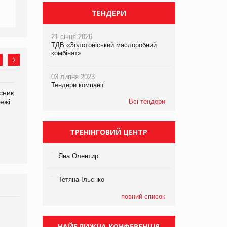
ТЕНДЕРИ
21 січня 2026
ТДВ «Золотоніський маслоробний
комбінат»
03 липня 2023
Тендери компанії
сник
Олексій Логачов-Михайлов
Яна Сараніна, директор
ежі
Файно маркет Директор
Всі тендери
компанії «УкраМарин»
департаменту з
виробництва
ТРЕНІНГОВИЙ ЦЕНТР
Яна Олентир
Тетяна Ільєнко
повний список
Брагина Людмила
Просування компанії на
НАЙБЛИЖЧА КОНФЕРЕНЦІЯ