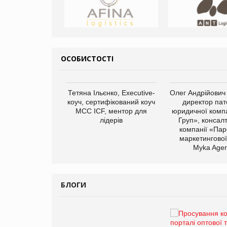
ОСОБИСТОСТІ
арас Ігорович,
Тетяна Ільєнко, Executive-
Олег Андрійович
иробництва ТОВ
коуч, сертифікований коуч
директор пат
Герчак"
МСС ICF, ментор для
юридичної компа
лідерів
Груп», консал
компанії «Пар
маркетингової
Myka Agen
БЛОГИ
Брагина Людмила
Просування компанії на