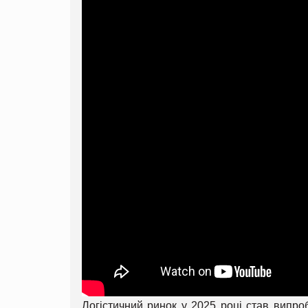
Логістичний ринок у 2025 році став випроб