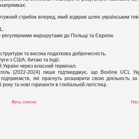
 напрямках:
отужний стрибок вперед, який відкрив шлях українським то
L.
не регулярними маршрутами до Польщі та Європи.
раструктури та висока податкова доброчесність.
луги з США, Китаю та Індії.
й Україні через власний термінал.
піль (2022-2024) лише підтверджує, що Boxline UCL Ук
підприємств, які прагнуть розширити свою діяльність за
 року та нові горизонти в глобальній логістиці.
Весь список
Нас