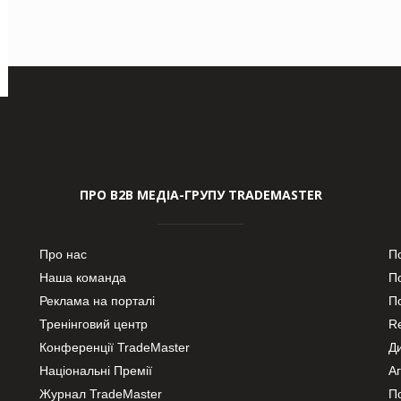
ПРО В2В МЕДІА-ГРУПУ TRADEMASTER
Про нас
П
Наша команда
П
Реклама на порталі
По
Тренінговий центр
Re
Конференції TradeMaster
Д
Національні Премії
А
Журнал TradeMaster
П