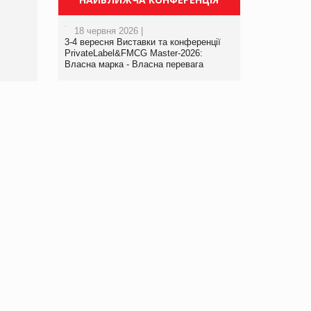
порталі оптової та
роздрібної торгівлі
18 червня 2026 |
www.trademaster.ua.
3-4 вересня Виставки та конференції
правила. Особливості.
PrivateLabel&FMCG Master-2026:
Власна марка - Власна перевага