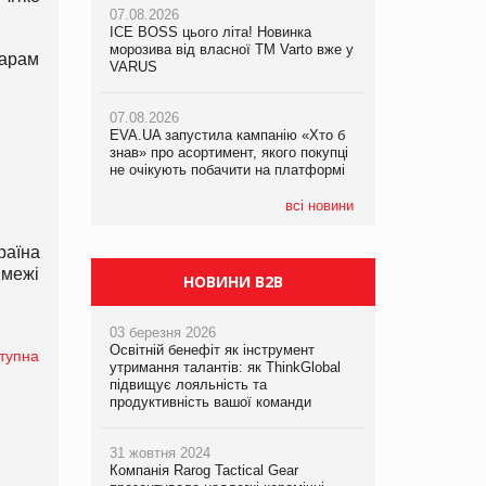
07.08.2026
ICE BOSS цього літа! Новинка
06.08.2026
07.08.2026
морозива від власної ТМ Varto вже у
Смачна новинка для хвостатих: у
варам
Франція заборонила рекламні дзвінки
VARUS
VARUS з’явилися паучі Varto Paw
без згоди клієнтів
expert від власної ТМ Varto!
07.08.2026
EVA.UA запустила кампанію «Хто б
05.08.2026
знав» про асортимент, якого покупці
Мережа супермаркетів VARUS купує
не очікують побачити на платформі
мережу магазинів формату
convenience store КОЛО: об’єднана
компанія налічуватиме 374 магазини
всі новини
раїна
 межі
НОВИНИ B2B
03 березня 2026
Освітній бенефіт як інструмент
тупна
утримання талантів: як ThinkGlobal
підвищує лояльність та
продуктивність вашої команди
31 жовтня 2024
Компанія Rarog Tactical Gear