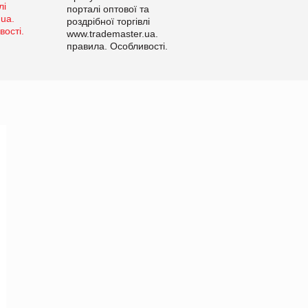
порталі оптової та
роздрібної торгівлі
www.trademaster.ua.
правила. Особливості.
Рекомендації