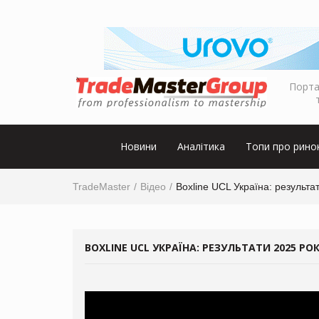
Порта
Новини
Аналітика
Топи про рино
TradeMaster
Відео
Boxline UCL Україна: результа
BOXLINE UCL УКРАЇНА: РЕЗУЛЬТАТИ 2025 Р