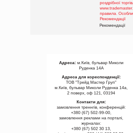
порталі оптової та
роздрібної торгівлі
www.trademaster.ua.
правила. Особливості.
ії
Рекомендації
Адреса:
м.Київ, бульвар Миколи
Руденка 14А
Адреса для кореспонденції:
ТОВ "Tрейд Мастер Груп"
м.Київ, бульвар Миколи Руденка 14а,
2 поверх, оф 121, 03194
Контакти для:
замовлення треннгів, конференцій:
+380 (67) 502-99-00,
замовлення реклами на порталі,
журналах:
+380 (67) 502 30 13,