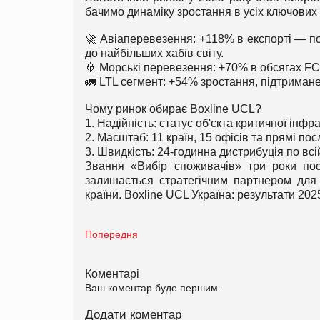
бачимо динаміку зростання в усіх ключових
🚀 Авіаперевезення: +118% в експорті — п
до найбільших хабів світу.
🚢 Морські перевезення: +70% в обсягах FC
🚛 LTL сегмент: +54% зростання, підтрима
Чому ринок обирає Boxline UCL?
1. Надійність: статус об'єкта критичної інф
2. Масштаб: 11 країн, 15 офісів та прямі пос
3. Швидкість: 24-годинна дистрибуція по всі
Звання «Вибір споживачів» три роки пос
залишається стратегічним партнером для 
країни. Boxline UCL Україна: результати 2025
Попередня
Коментарі
Ваш коментар буде першим.
Додати коментар