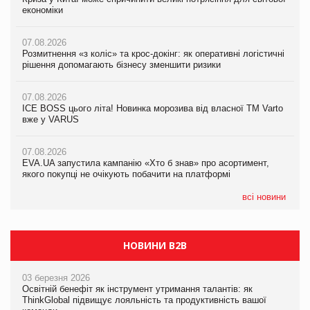
економіки
ICE BOSS цього літа! Новинка морозива від власної ТМ Varto
економіки
вже у VARUS
07.08.2026
07.08.2026
Розмитнення «з коліс» та крос-докінг: як оперативні логістичні
07.08.2026
Kraft Heinz скоротила збиток у першому півріччі
рішення допомагають бізнесу зменшити ризики
EVA.UA запустила кампанію «Хто б знав» про асортимент,
якого покупці не очікують побачити на платформі
07.08.2026
07.08.2026
Продажі Hugo Boss впали на 9%
ICE BOSS цього літа! Новинка морозива від власної ТМ Varto
06.08.2026
вже у VARUS
Смачна новинка для хвостатих: у VARUS з’явилися паучі
07.08.2026
Varto Paw expert від власної ТМ Varto!
Франція заборонила рекламні дзвінки без згоди клієнтів
07.08.2026
EVA.UA запустила кампанію «Хто б знав» про асортимент,
05.08.2026
якого покупці не очікують побачити на платформі
Мережа супермаркетів VARUS купує мережу магазинів
формату convenience store КОЛО: об’єднана компанія
налічуватиме 374 магазини
всі новини
НОВИНИ B2B
03 березня 2026
Освітній бенефіт як інструмент утримання талантів: як
ThinkGlobal підвищує лояльність та продуктивність вашої