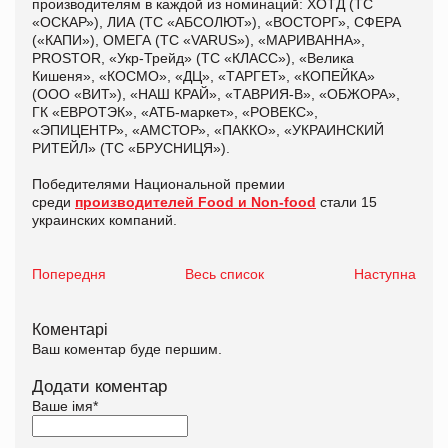
производителям в каждой из номинаций: ХОТД (ТС
«ОСКАР»), ЛИА (ТС «АБСОЛЮТ»), «ВОСТОРГ», СФЕРА
(«КАПИ»), ОМЕГА (ТС «VARUS»), «МАРИВАННА»,
PROSTOR, «Укр-Трейд» (ТС «КЛАСС»), «Велика
Кишеня», «КОСМО», «ДЦ», «ТАРГЕТ», «КОПЕЙКА»
(ООО «ВИТ»), «НАШ КРАЙ», «ТАВРИЯ-В», «ОБЖОРА»,
ГК «ЕВРОТЭК», «АТБ-маркет», «РОВЕКС»,
«ЭПИЦЕНТР», «АМСТОР», «ПАККО», «УКРАИНСКИЙ
РИТЕЙЛ» (ТС «БРУСНИЦЯ»).
Победителями Национальной премии
среди
производителей Food и Non-food
стали 15
украинских компаний.
Попередня
Весь список
Наступна
Коментарі
Ваш коментар буде першим.
Додати коментар
Ваше імя
*