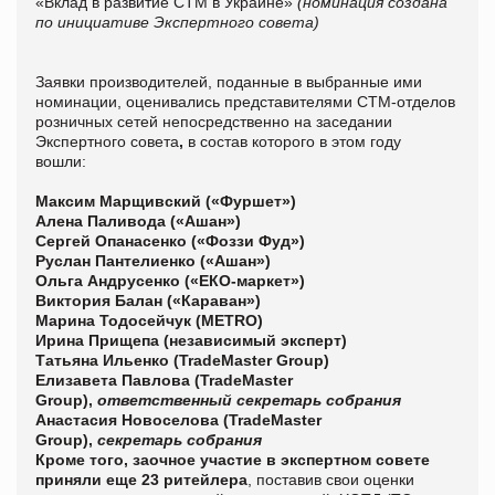
«Вклад в развитие СТМ в Украине»
(номинация создана
по инициативе Экспертного совета)
Заявки производителей, поданные в выбранные ими
номинации, оценивались представителями СТМ-отделов
розничных сетей непосредственно на заседании
Экспертного совета
,
в состав которого в этом году
вошли:
Максим Марщивский («Фуршет»)
Алена Паливода («Ашан»)
Сергей Опанасенко («Фоззи
Фуд
»)
Руслан Пантелиенко («Ашан»)
Ольга Андрусенко («ЕКО-маркет»)
Виктория Балан («Караван»)
Марина Тодосейчук (МЕТ
R
О)
Ирина Прищепа (независимый эксперт)
Татьяна Ильенко (TradeMaster Group)
Елизавета Павлова (TradeMaster
Group),
ответственный секретарь собрания
Анастасия Новоселова (TradeMaster
Group),
секретарь собрания
Кроме того, заочное участие в экспертном совете
приняли еще 23 ритейлера
, поставив свои оценки