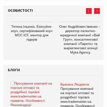
ОСОБИСТОСТІ
,
Тетяна Ільєнко, Executive-
Олег Андрійович Івченко —
ОВ
коуч, сертифікований коуч
директор патентно-
МСС ICF, ментор для
юридичної компанії «Вайз
лідерів
Груп», консалтингової
компанії «Парето» та
маркетингової агенції
Myka Agency.
БЛОГИ
Брагина Людмила
ї
Просування компанії
а
на порталі оптової та
роздрібної торгівлі
www.trademaster.ua.
і.
правила. Особливості.