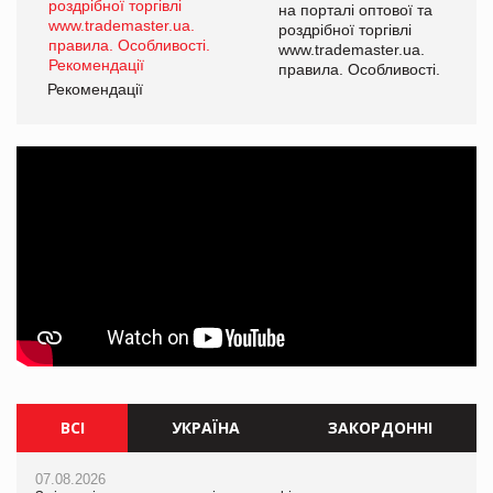
а
на порталі оптової та
роздрібної торгівлі
www.trademaster.ua.
і.
правила. Особливості.
Рекомендації
Ре
ВСІ
УКРАЇНА
ЗАКОРДОННІ
07.08.2026
07.08.2026
07.08.2026