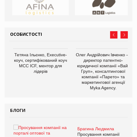
ОСОБИСТОСТІ
,
Тетяна Ільєнко, Executive-
Олег Андрійович Івченко —
ОВ
коуч, сертифікований коуч
директор патентно-
МСС ICF, ментор для
юридичної компанії «Вайз
лідерів
Груп», консалтингової
компанії «Парето» та
маркетингової агенції
Myka Agency.
БЛОГИ
Брагина Людмила
ї
Просування компанії