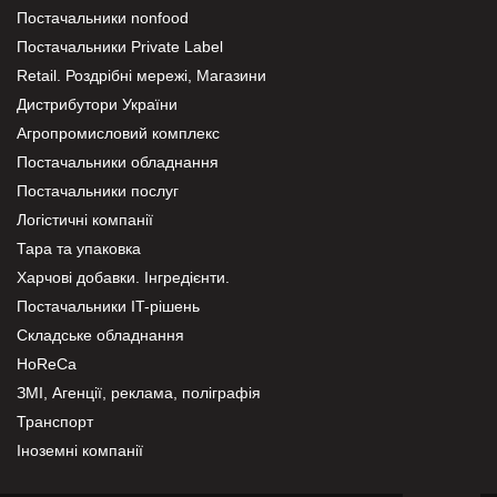
Постачальники nonfood
Постачальники Private Label
Retail. Роздрібні мережі, Магазини
Дистрибутори України
Агропромисловий комплекс
Постачальники обладнання
Постачальники послуг
Логістичні компанії
Тара та упаковка
Харчові добавки. Інгредієнти.
Постачальники IT-рішень
Складське обладнання
HoReCa
ЗМІ, Агенції, реклама, поліграфія
Транспорт
Іноземні компанії