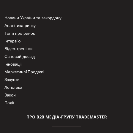
Новини України та закордону
Аналітика ринку
Топи про ринок
Інтерв’ю
Відео-тренінги
Світовий досвід
Інновації
Маркетинг&Продажі
Закупки
Логістика
Закон
Події
ПРО В2В МЕДІА-ГРУПУ TRADEMASTER