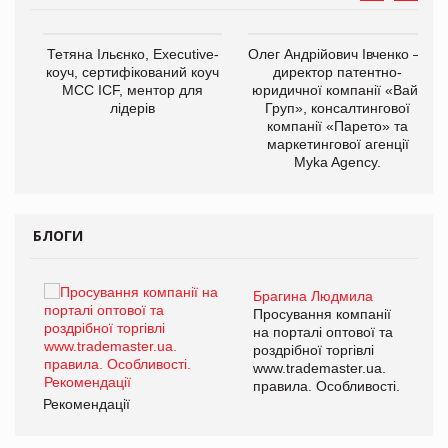
Тетяна Ільєнко, Executive-
Олег Андрійович Івченко —
коуч, сертифікований коуч
директор патентно-
МСС ICF, ментор для
юридичної компанії «Вайз
лідерів
Груп», консалтингової
компанії «Парето» та
маркетингової агенції
,
Myka Agency.
ОВ
БЛОГИ
Брагина Людмила
ї
Просування компанії
а
на порталі оптової та
роздрібної торгівлі
www.trademaster.ua.
і.
правила. Особливості.
Рекомендації
Ре