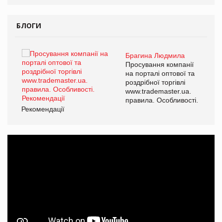
БЛОГИ
Брагина Людмила
ї
Просування компанії
а
на порталі оптової та
роздрібної торгівлі
www.trademaster.ua.
і.
правила. Особливості.
Рекомендації
Ре