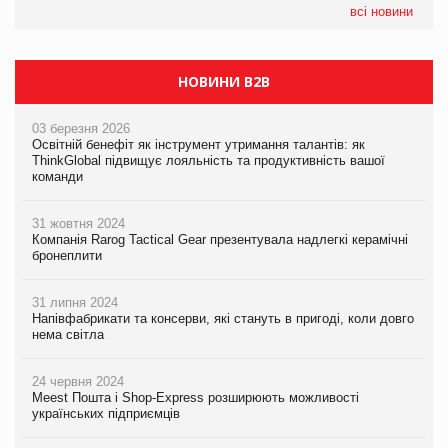
05.08.2026
всі новини
Сергій Лісунов про заморожені хлібобулочні вироби на
PrivateLabel&FMCG Master 2026
НОВИНИ B2B
03 березня 2026
Освітній бенефіт як інструмент утримання талантів: як
ThinkGlobal підвищує лояльність та продуктивність вашої
команди
31 жовтня 2024
Компанія Rarog Tactical Gear презентувала надлегкі керамічні
бронеплити
31 липня 2024
Напівфабрикати та консерви, які стануть в пригоді, коли довго
нема світла
24 червня 2024
Meest Пошта і Shop-Express розширюють можливості
українських підприємців