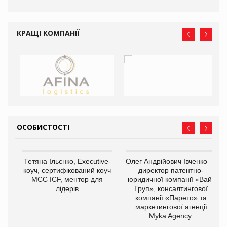
КРАЩІ КОМПАНІЇ
ОСОБИСТОСТІ
,
Тетяна Ільєнко, Executive-
Олег Андрійович Івченко —
ОВ
коуч, сертифікований коуч
директор патентно-
МСС ICF, ментор для
юридичної компанії «Вайз
лідерів
Груп», консалтингової
компанії «Парето» та
маркетингової агенції
Myka Agency.