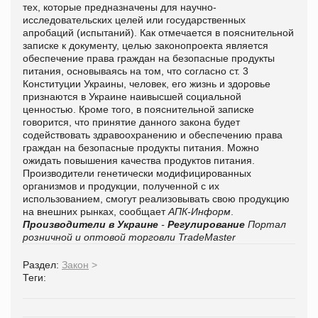
тех, которые предназначены для научно-
исследовательских целей или государственных
апробаций (испытаний). Как отмечается в пояснительной
записке к документу, целью законопроекта является
обеспечение права граждан на безопасные продукты
питания, основываясь на том, что согласно ст. 3
Конституции Украины, человек, его жизнь и здоровье
признаются в Украине наивысшей социальной
ценностью. Кроме того, в пояснительной записке
говорится, что принятие данного закона будет
содействовать здравоохранению и обеспечению права
граждан на безопасные продукты питания. Можно
ожидать повышения качества продуктов питания.
Производители генетически модифицированных
организмов и продукции, полученной с их
использованием, смогут реализовывать свою продукцию
на внешних рынках, сообщает
АПК-Информ
.
Производители в Украине
-
Регулирование
Портал
розничной и оптовой торговли TradeMaster
Раздел:
Закон
>
Теги: