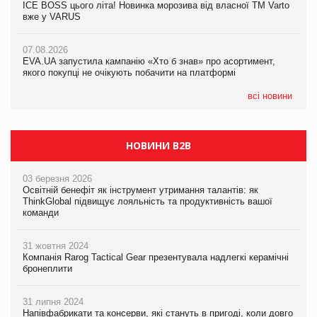
ICE BOSS цього літа! Новинка морозива від власної ТМ Varto
06.08.2026
вже у VARUS
Смачна новинка для хвостатих: у VARUS з’явилися паучі
07.08.2026
Varto Paw expert від власної ТМ Varto!
Франція заборонила рекламні дзвінки без згоди клієнтів
07.08.2026
EVA.UA запустила кампанію «Хто б знав» про асортимент,
05.08.2026
якого покупці не очікують побачити на платформі
Мережа супермаркетів VARUS купує мережу магазинів
формату convenience store КОЛО: об’єднана компанія
налічуватиме 374 магазини
всі новини
НОВИНИ B2B
03 березня 2026
Освітній бенефіт як інструмент утримання талантів: як
ThinkGlobal підвищує лояльність та продуктивність вашої
команди
31 жовтня 2024
Компанія Rarog Tactical Gear презентувала надлегкі керамічні
бронеплити
31 липня 2024
Напівфабрикати та консерви, які стануть в пригоді, коли довго