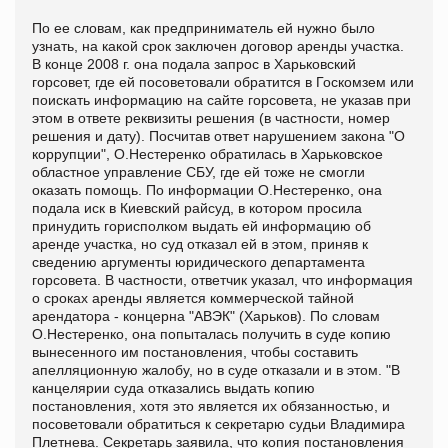
По ее словам, как предприниматель ей нужно было
узнать, на какой срок заключен договор аренды участка.
В конце 2008 г. она подала запрос в Харьковский
горсовет, где ей посоветовали обратится в Госкомзем или
поискать информацию на сайте горсовета, не указав при
этом в ответе реквизиты решения (в частности, номер
решения и дату). Посчитав ответ нарушением закона "О
коррупции", О.Нестеренко обратилась в Харьковское
областное управление СБУ, где ей тоже не смогли
оказать помощь. По информации О.Нестеренко, она
подала иск в Киевский райсуд, в котором просила
принудить горисполком выдать ей информацию об
аренде участка, но суд отказал ей в этом, приняв к
сведению аргументы юридического департамента
горсовета. В частности, ответчик указал, что информация
о сроках аренды является коммерческой тайной
арендатора - концерна "АВЭК" (Харьков). По словам
О.Нестеренко, она попыталась получить в суде копию
вынесенного им постановления, чтобы составить
апелляционную жалобу, но в суде отказали и в этом. "В
канцелярии суда отказались выдать копию
постановления, хотя это является их обязанностью, и
посоветовали обратиться к секретарю судьи Владимира
Плетнева. Секретарь заявила, что копия постановления