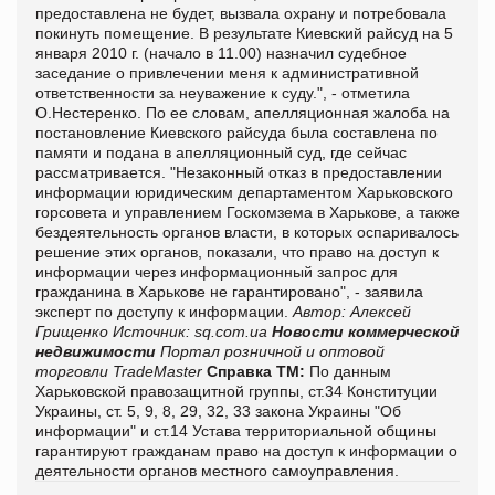
предоставлена не будет, вызвала охрану и потребовала
покинуть помещение. В результате Киевский райсуд на 5
января 2010 г. (начало в 11.00) назначил судебное
заседание о привлечении меня к административной
ответственности за неуважение к суду.", - отметила
О.Нестеренко. По ее словам, апелляционная жалоба на
постановление Киевского райсуда была составлена по
памяти и подана в апелляционный суд, где сейчас
рассматривается. "Незаконный отказ в предоставлении
информации юридическим департаментом Харьковского
горсовета и управлением Госкомзема в Харькове, а также
бездеятельность органов власти, в которых оспаривалось
решение этих органов, показали, что право на доступ к
информации через информационный запрос для
гражданина в Харькове не гарантировано", - заявила
эксперт по доступу к информации.
Автор: Алексей
Грищенко
Источник: sq.com.ua
Новости коммерческой
недвижимости
Портал розничной и оптовой
торговли TradeMaster
Справка ТМ:
По данным
Харьковской правозащитной группы, ст.34 Конституции
Украины, ст. 5, 9, 8, 29, 32, 33 закона Украины "Об
информации" и ст.14 Устава территориальной общины
гарантируют гражданам право на доступ к информации о
деятельности органов местного самоуправления.