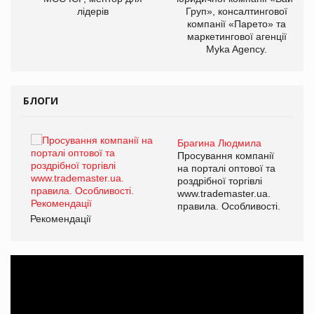
лідерів
Груп», консалтингової
компанії «Парето» та
маркетингової агенції
Myka Agency.
БЛОГИ
Брагина Людмила
ї
Просування компанії
а
на порталі оптової та
роздрібної торгівлі
www.trademaster.ua.
і.
правила. Особливості.
Рекомендації
Ре