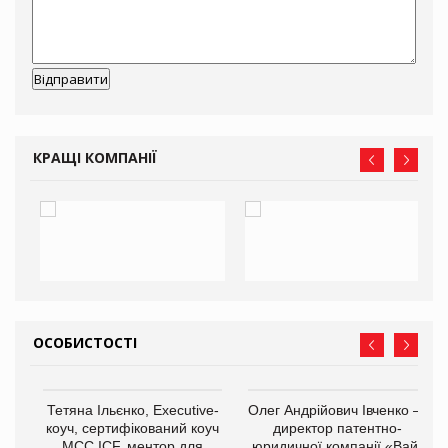
КРАЩІ КОМПАНІЇ
ОСОБИСТОСТІ
,
Тетяна Ільєнко, Executive-
Олег Андрійович Івченко —
ОВ
коуч, сертифікований коуч
директор патентно-
МСС ICF, ментор для
юридичної компанії «Вайз