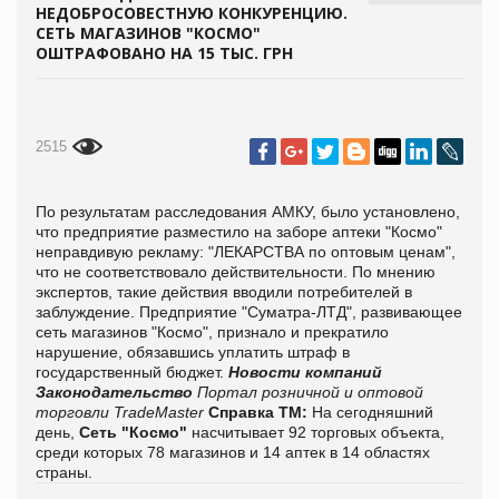
НЕДОБРОСОВЕСТНУЮ КОНКУРЕНЦИЮ.
СЕТЬ МАГАЗИНОВ "КОСМО"
ОШТРАФОВАНО НА 15 ТЫС. ГРН
2515
По результатам расследования АМКУ, было установлено,
что предприятие разместило на заборе аптеки "Космо"
неправдивую рекламу: "ЛЕКАРСТВА по оптовым ценам",
что не соответствовало действительности. По мнению
экспертов, такие действия вводили потребителей в
заблуждение. Предприятие "Суматра-ЛТД", развивающее
сеть магазинов "Космо", признало и прекратило
нарушение, обязавшись уплатить штраф в
государственный бюджет.
Новости компаний
Законодательство
Портал розничной и оптовой
торговли TradeMaster
Справка ТМ:
На сегодняшний
день,
Сеть "Космо"
насчитывает 92 торговых объекта,
среди которых 78 магазинов и 14 аптек в 14 областях
страны.