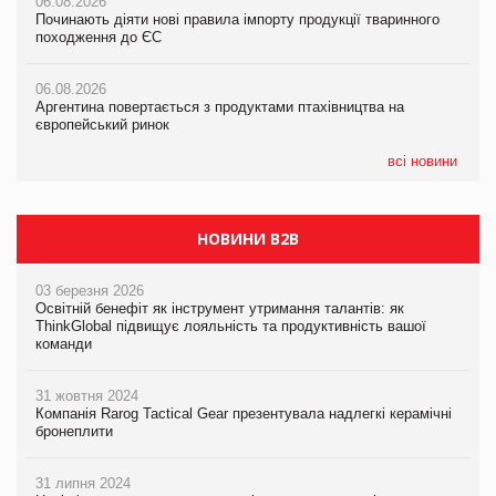
06.08.2026
06.08.2026
Російська атака 5 серпня стала одним із наймасштабніших
Починають діяти нові правила імпорту продукції тваринного
Починають діяти нові правила імпорту продукції тваринного
ударів по українському бізнесу за час повномасштабної війни
походження до ЄС
походження до ЄС
05.08.2026
06.08.2026
06.08.2026
Смачне поповнення дитячого меню: у VARUS з’явилися
Аргентина повертається з продуктами птахівництва на
Аргентина повертається з продуктами птахівництва на
новинки від ТМ ТОКЕРИ
європейський ринок
європейський ринок
05.08.2026
всі новини
Сергій Лісунов про заморожені хлібобулочні вироби на
PrivateLabel&FMCG Master 2026
НОВИНИ B2B
03 березня 2026
Освітній бенефіт як інструмент утримання талантів: як
ThinkGlobal підвищує лояльність та продуктивність вашої
команди
31 жовтня 2024
Компанія Rarog Tactical Gear презентувала надлегкі керамічні
бронеплити
31 липня 2024