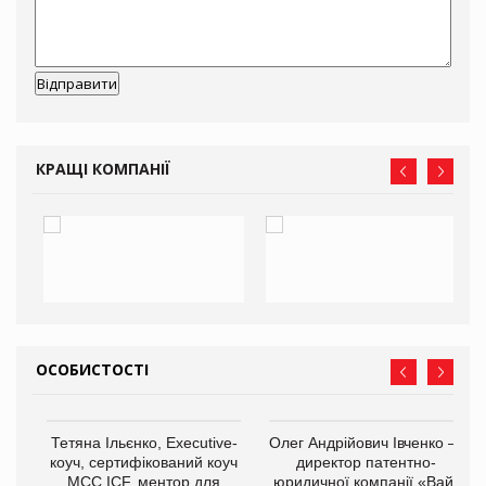
КРАЩІ КОМПАНІЇ
ОСОБИСТОСТІ
,
Тетяна Ільєнко, Executive-
Олег Андрійович Івченко —
ОВ
коуч, сертифікований коуч
директор патентно-
МСС ICF, ментор для
юридичної компанії «Вайз