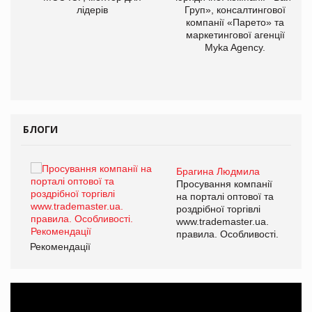
лідерів
Груп», консалтингової
компанії «Парето» та
маркетингової агенції
Myka Agency.
БЛОГИ
Брагина Людмила
ї
Просування компанії
а
на порталі оптової та
роздрібної торгівлі
www.trademaster.ua.
і.
правила. Особливості.
Рекомендації
Ре