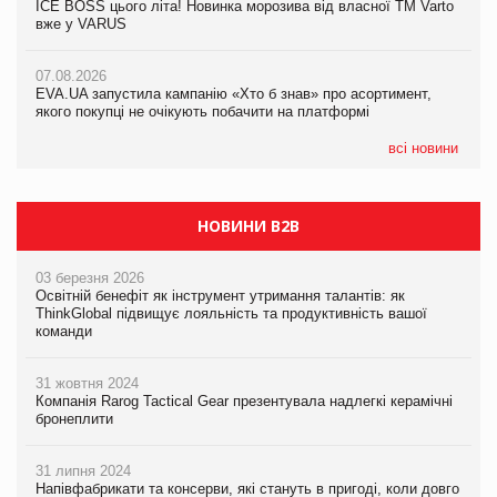
ICE BOSS цього літа! Новинка морозива від власної ТМ Varto
06.08.2026
вже у VARUS
Смачна новинка для хвостатих: у VARUS з’явилися паучі
07.08.2026
Varto Paw expert від власної ТМ Varto!
Франція заборонила рекламні дзвінки без згоди клієнтів
07.08.2026
EVA.UA запустила кампанію «Хто б знав» про асортимент,
05.08.2026
якого покупці не очікують побачити на платформі
Мережа супермаркетів VARUS купує мережу магазинів
формату convenience store КОЛО: об’єднана компанія
налічуватиме 374 магазини
всі новини
НОВИНИ B2B
03 березня 2026
Освітній бенефіт як інструмент утримання талантів: як
ThinkGlobal підвищує лояльність та продуктивність вашої
команди
31 жовтня 2024
Компанія Rarog Tactical Gear презентувала надлегкі керамічні
бронеплити
31 липня 2024
Напівфабрикати та консерви, які стануть в пригоді, коли довго