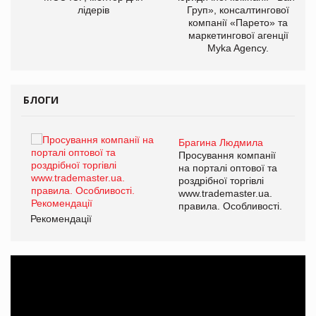
лідерів
Груп», консалтингової
компанії «Парето» та
маркетингової агенції
Myka Agency.
БЛОГИ
Брагина Людмила
ї
Просування компанії
а
на порталі оптової та
роздрібної торгівлі
www.trademaster.ua.
і.
правила. Особливості.
Рекомендації
Ре