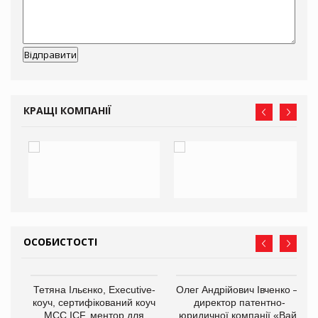
КРАЩІ КОМПАНІЇ
ОСОБИСТОСТІ
,
Тетяна Ільєнко, Executive-
Олег Андрійович Івченко —
ОВ
коуч, сертифікований коуч
директор патентно-
МСС ICF, ментор для
юридичної компанії «Вайз