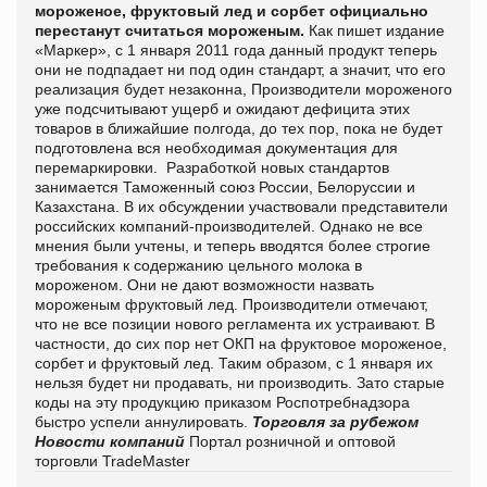
мороженое, фруктовый лед и сорбет официально
перестанут считаться мороженым.
Как пишет издание
«
Маркер», с 1 января 2011 года данный продукт теперь
они не подпадает ни под один стандарт, а значит, что его
реализация будет незаконна, Производители мороженого
уже подсчитывают ущерб и ожидают дефицита этих
товаров в ближайшие полгода, до тех пор, пока не будет
подготовлена вся необходимая документация для
перемаркировки.
Разработкой новых стандартов
занимается Таможенный союз России, Белоруссии и
Казахстана. В их обсуждении участвовали представители
российских компаний-производителей. Однако не все
мнения были учтены, и теперь вводятся более строгие
требования к содержанию цельного молока в
мороженом. Они не дают возможности назвать
мороженым фруктовый лед.
Производители отмечают,
что не все позиции нового регламента их устраивают. В
частности, до сих пор нет ОКП на фруктовое мороженое,
сорбет и фруктовый лед. Таким образом, с 1 января их
нельзя будет ни продавать, ни производить. Зато старые
коды на эту продукцию приказом Роспотребнадзора
быстро успели аннулировать.
Торговля за рубежом
Новости компаний
Портал розничной и оптовой
торговли TradeMaster