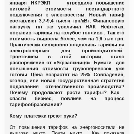
января НКРЭКП утвердила повышение
питомой стоимости нестандартного
подключения к электросетям. Новый тариф
составляет 3,7-9,4 тысяч грн/кВт. Финансовую
нагрузку тут же увеличил НАК Нефтегаз,
повысив тарифы на голубое топливо . Так его
стоимость выросла более, чем на 1,6 тыс грн.
Практически синхронно поднялись тарифы на
электроэнергию для производителей.
Троеточием в этой истории стало
распоряжение от «Укрзалізниця». Бумаги для
повышения стоимости грузоперевозок уже
готовы. Цена возрастет на 25%. Совпадение,
сговор, или новая государственная стратегия
подавления отечественного производства?
Почему продолжают расти тарифы? Как
спасти бизнес, повлияв на процесс
тарифообразования?
Кому платежки греют руки?
От повышения тарифов на энергоносители не
выиграл никто. Почти никто… Как показала