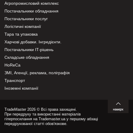
Агропромисловий комплекс
Постачальники обладнання
Постачальники послуг
Логістичні компанії
Тара та упаковка
Харчові добавки. Інгредієнти.
Постачальники IT-рішень
Складське обладнання
HoReCa
ЗМІ, Агенції, реклама, поліграфія
Транспорт
Іноземні компанії
TradeMaster 2026 © Всі права захищені.
При передруку та використанні матеріалів
гіперпосилання на Trademaster.ua у першому абзаці
передрукованої статті обов'язкове.