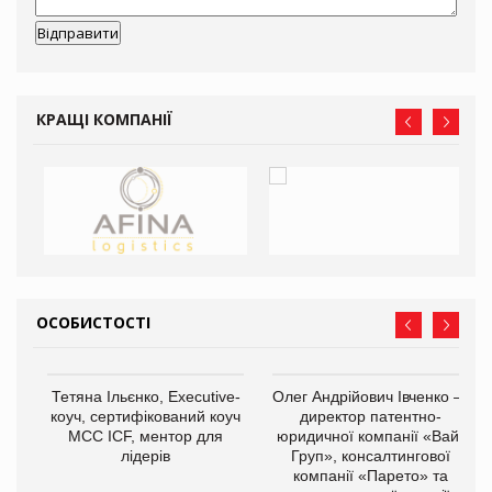
КРАЩІ КОМПАНІЇ
ОСОБИСТОСТІ
,
Тетяна Ільєнко, Executive-
Олег Андрійович Івченко —
ОВ
коуч, сертифікований коуч
директор патентно-
МСС ICF, ментор для
юридичної компанії «Вайз
лідерів
Груп», консалтингової
компанії «Парето» та