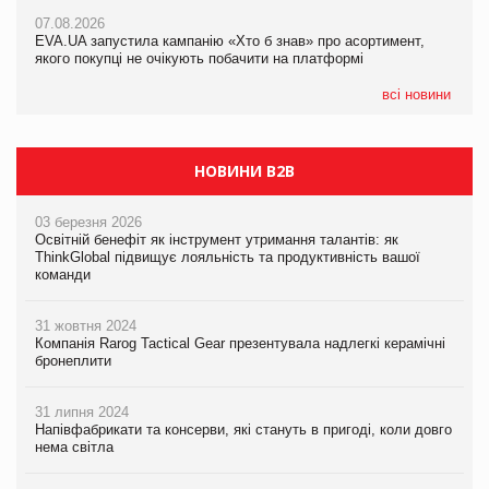
Франція заборонила рекламні дзвінки без згоди клієнтів
07.08.2026
EVA.UA запустила кампанію «Хто б знав» про асортимент,
05.08.2026
якого покупці не очікують побачити на платформі
Мережа супермаркетів VARUS купує мережу магазинів
формату convenience store КОЛО: об’єднана компанія
налічуватиме 374 магазини
всі новини
НОВИНИ B2B
03 березня 2026
Освітній бенефіт як інструмент утримання талантів: як
ThinkGlobal підвищує лояльність та продуктивність вашої
команди
31 жовтня 2024
Компанія Rarog Tactical Gear презентувала надлегкі керамічні
бронеплити
31 липня 2024
Напівфабрикати та консерви, які стануть в пригоді, коли довго
нема світла