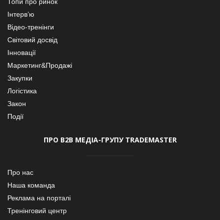
Топи про ринок
Інтерв’ю
Відео-тренінги
Світовий досвід
Інновації
Маркетинг&Продажі
Закупки
Логістика
Закон
Події
ПРО В2В МЕДІА-ГРУПУ TRADEMASTER
Про нас
Наша команда
Реклама на порталі
Тренінговий центр