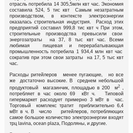
отрасль потребила 14 305,5млн квт час. Экономия
составила 524, 5 тис квт Самым незатратным
производством, в контексте электроэнергии
оказалась строительная индустрия. Расход этих
предприятий составил 999,8 тис квт ч При этом,
строительные производства превысили свои
энергозатраты на 37, 8 тыс квт час. Всеми
любимая пищевая и перерабатывающая
промышленность потребила 1 934,4 млн квт час
сократив при этом свои затраты на 17, 5 тыс квт
час.
Расходы ритейлеров менее пугающие, но все
же достаточно высокие. В среднем небольшой
2
продуктовый магазинчик, площадью в 200 м
,
потребляет в час около 69 кВт ч. Типовой
гипермаркет расходует примерно 3 мВт в час.
Торговый комплекс тратит приблизительно 6,4
мВт в ч. В число ритейлеров, потребляющих
самое большое количество электроэнергии входят
трц lavina, ocean plaza, Подоляны, и другие.