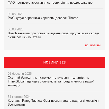
ФАО прогнозує зростання світових цін на продовольство
ФАО прогнозує зростання світових цін на продовольство
ФАО прогнозує зростання світових цін на продовольство
06.08.2026
06.08.2026
06.08.2026
P&G купує виробника харчових добавок Thorne
P&G купує виробника харчових добавок Thorne
P&G купує виробника харчових добавок Thorne
06.08.2026
06.08.2026
06.08.2026
Bosch заявила про повне знищення своєї продукції на складі
Bosch заявила про повне знищення своєї продукції на складі
Bosch заявила про повне знищення своєї продукції на складі
після російської атаки
після російської атаки
після російської атаки
всі новини
НОВИНИ B2B
03 березня 2026
Освітній бенефіт як інструмент утримання талантів: як
ThinkGlobal підвищує лояльність та продуктивність вашої
команди
31 жовтня 2024
Компанія Rarog Tactical Gear презентувала надлегкі керамічні
бронеплити