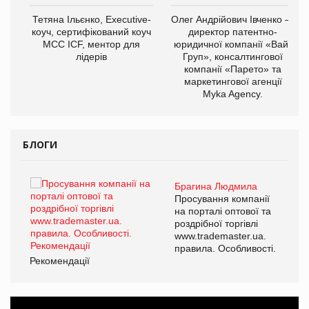
,
Тетяна Ільєнко, Executive-
Олег Андрійович Івченко —
ОВ
коуч, сертифікований коуч
директор патентно-
МСС ICF, ментор для
юридичної компанії «Вайз
лідерів
Груп», консалтингової
компанії «Парето» та
маркетингової агенції
Myka Agency.
БЛОГИ
Брагина Людмила
Просування компанії
на порталі оптової та
роздрібної торгівлі
www.trademaster.ua.
правила. Особливості.
Рекомендації
Ре