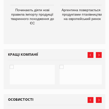
в
Починають діяти нові
Аргентина повертається з
правила імпорту продукції
продуктами птахівництва
тваринного походження до
на європейський ринок
О:
ЄС
КРАЩІ КОМПАНІЇ
ОСОБИСТОСТІ