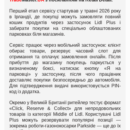
Перший етап сервісу стартував у травні 2026 року
в Ірландії, де покупці можуть замовляти повний
кошик продуктів через застосунок Lidl Plus і
забирати покупки на спеціально облаштованих
парковках біля магазинів.
Сервіс працює через мобільний застосунок: клієнт
обирає товари, резервує часовий слот для
отримання та оплачує замовлення онлайн. Після
прибуття до магазину покупець паркується у
визначеному боксі, натискає кнопку «Я на
парковці» у застосунку, після чого працівник
доставляє покупки безпосередньо до автомобіля.
Для підтвердження видачі використовується PIN-
код із додатка.
Окремо у Великій Британії ритейлер тестує формат
«Click, Reserve & Collect» для непродовольчих
товарів із категорії Middle of Lidl. Користувачі Lidl
Plus можуть резервувати популярні позиції —
зокрема роботи-газонокосарки Parkside — ще до їх