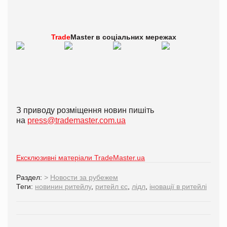
Trade
Master в
соціальних мережах
З приводу розміщення новин пишіть
на
press@trademaster.com.ua
Ексклюзивні матеріали TradeMaster.ua
Раздел:
>
Новости за рубежем
Теги:
новинин ритейлу
,
ритейл єс
,
лідл
,
іновації в ритейлі