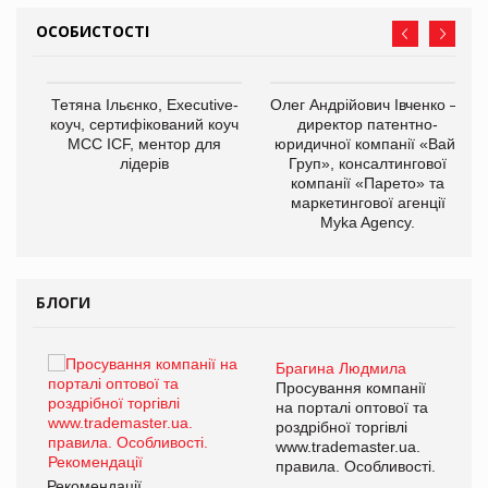
ОСОБИСТОСТІ
Тетяна Ільєнко, Executive-
Олег Андрійович Івченко —
коуч, сертифікований коуч
директор патентно-
МСС ICF, ментор для
юридичної компанії «Вайз
лідерів
Груп», консалтингової
компанії «Парето» та
маркетингової агенції
,
Myka Agency.
ОВ
БЛОГИ
Брагина Людмила
ї
Просування компанії
а
на порталі оптової та
роздрібної торгівлі
www.trademaster.ua.
і.
правила. Особливості.
Рекомендації
Ре