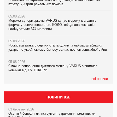
втрату 6,9 трлн рекламних показів
втрату 6,9 трлн рекламних показів
втрату 6,9 трлн рекламних показів
05.08.2026
05.08.2026
05.08.2026
Мережа супермаркетів VARUS купує мережу магазинів
Adidas витратила понад $1 млрд на маркетинг за квартал
Adidas витратила понад $1 млрд на маркетинг за квартал
формату convenience store КОЛО: об’єднана компанія
налічуватиме 374 магазини
05.08.2026
05.08.2026
Amazon звинуватили у недостовірній рекламі екологічних
Amazon звинуватили у недостовірній рекламі екологічних
05.08.2026
продуктів
продуктів
Російська атака 5 серпня стала одним із наймасштабніших
ударів по українському бізнесу за час повномасштабної війни
05.08.2026
05.08.2026
AstraZeneca обговорює найбільшу угоду десятиліття
AstraZeneca обговорює найбільшу угоду десятиліття
05.08.2026
Смачне поповнення дитячого меню: у VARUS з’явилися
новинки від ТМ ТОКЕРИ
всі новини
НОВИНИ B2B
03 березня 2026
Освітній бенефіт як інструмент утримання талантів: як