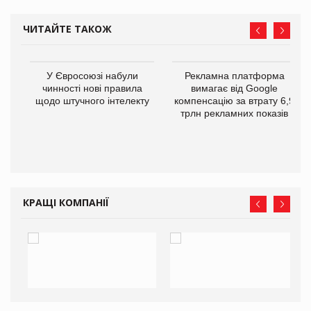
ЧИТАЙТЕ ТАКОЖ
У Євросоюзі набули
Рекламна платформа
го
чинності нові правила
вимагає від Google
щодо штучного інтелекту
компенсацію за втрату 6,9
трлн рекламних показів
КРАЩІ КОМПАНІЇ