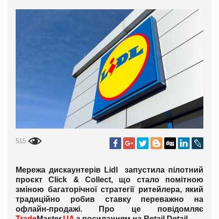
515
Мережа дискаунтерів Lidl запустила пілотний
проєкт Click & Collect, що стало помітною
зміною багаторічної стратегії ритейлера, який
традиційно робив ставку переважно на
офлайн-продажі. Про це повідомляє
Trade
Master.
UA
з посиланням на
Retail
Detail
.