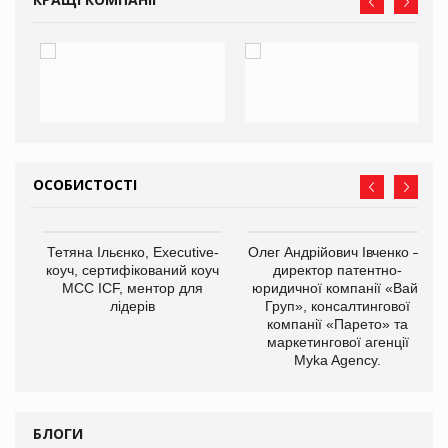
ОСОБИСТОСТІ
Тетяна Ільєнко, Executive-
Олег Андрійович Івченко —
коуч, сертифікований коуч
директор патентно-
МСС ICF, ментор для
юридичної компанії «Вайз
лідерів
Груп», консалтингової
компанії «Парето» та
маркетингової агенції
,
Myka Agency.
ОВ
БЛОГИ