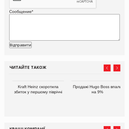
Сообщение
*
ЧИТАЙТЕ ТАКОЖ
Kraft Heinz скоротила
Продажі Hugo Boss впали
збиток у першому півріччі
на 9%
ам
іше
КРАЩІ КОМПАНІЇ