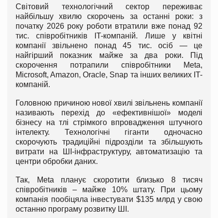
Світовий технологічний сектор переживає
найбільшу хвилю скорочень за останні роки: з
початку 2026 року роботи втратили вже понад 92
тис. співробітників IT-компаній. Лише у квітні
компанії звільнено понад 45 тис. осіб — це
найгірший показник майже за два роки. Під
скорочення потрапили співробітники Meta,
Microsoft, Amazon, Oracle, Snap та інших великих IT-
компаній.
Головною причиною нової хвилі звільнень компанії
називають перехід до «ефективнішої» моделі
бізнесу на тлі стрімкого впровадження штучного
інтелекту. Технологічні гіганти одночасно
скорочують традиційні підрозділи та збільшують
витрати на ШІ-інфраструктуру, автоматизацію та
центри обробки даних.
Так, Meta планує скоротити близько 8 тисяч
співробітників – майже 10% штату. При цьому
компанія пообіцяла інвестувати $135 млрд у свою
останню програму розвитку ШІ.