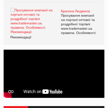
Брагина Людмила
Просування компанії
на порталі оптової та
роздрібної торгівлі
www.trademaster.ua.
правила. Особливості.
Рекомендації
Ре