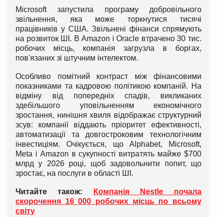
Microsoft запустила програму добровільного
звільнення, яка може торкнутися тисячі
працівників у США. Звільнені фінанси спрямують
на розвиток ШІ. В Amazon і Oracle втрачено 30 тис.
робочих місць, компанія загрузла в боргах,
пов'язаних зі штучним інтелектом.
Особливо помітний контраст між фінансовими
показниками та кадровою політикою компаній. На
відміну від попередніх спадів, викликаних
здебільшого уповільненням економічного
зростання, нинішня хвиля відображає структурний
зсув: компанії віддають пріоритет ефективності,
автоматизації та довгостроковим технологічним
інвестиціям. Очікується, що Alphabet, Microsoft,
Meta і Amazon в сукупності витратять майже $700
млрд у 2026 році, щоб задовольнити попит, що
зростає, на послуги в області ШІ.
Читайте також:
Компанія Nestle почала
скорочення 16 000 робочих місць по всьому
світу