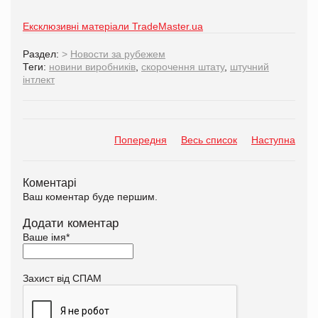
Ексклюзивні матеріали TradeMaster.ua
Раздел:
>
Новости за рубежем
Теги:
новини виробників
,
скорочення штату
,
штучний
інтлект
Попередня
Весь список
Наступна
Коментарі
Ваш коментар буде першим.
Додати коментар
Ваше імя
*
Захист від СПАМ