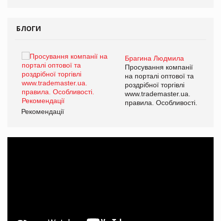
БЛОГИ
Брагина Людмила
Просування компанії
на порталі оптової та
роздрібної торгівлі
www.trademaster.ua.
правила. Особливості.
Рекомендації
Ре