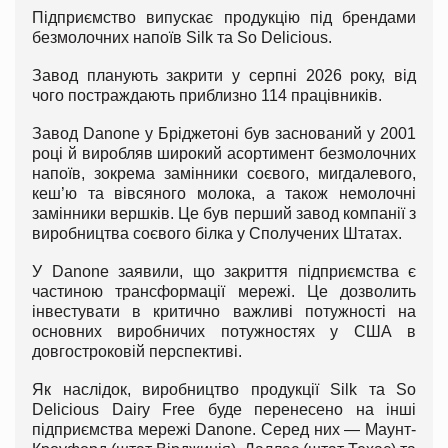
Підприємство випускає продукцію під брендами
безмолочних напоїв Silk та So Delicious.
Завод планують закрити у серпні 2026 року, від
чого постраждають приблизно 114 працівників.
Завод Danone у Бріджетоні був заснований у 2001
році й виробляв широкий асортимент безмолочних
напоїв, зокрема замінники соєвого, мигдалевого,
кеш’ю та вівсяного молока, а також немолочні
замінники вершків. Це був перший завод компанії з
виробництва соєвого білка у Сполучених Штатах.
У Danone заявили, що закриття підприємства є
частиною трансформації мережі. Це дозволить
інвестувати в критично важливі потужності на
основних виробничих потужностях у США в
довгостроковій перспективі.
Як наслідок, виробництво продукції Silk та So
Delicious Dairy Free буде перенесено на інші
підприємства мережі Danone. Серед них — Маунт-