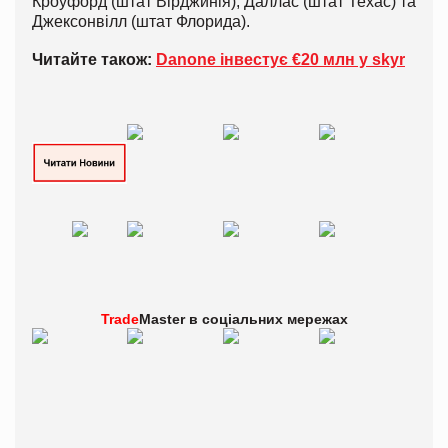
Кроуфорд (штат Вірджинія), Даллас (штат Техас) та
Джексонвілл (штат Флорида).
Читайте також:
Danone інвестує €20 млн у skyr
Trade
Master в
соціальних мережах