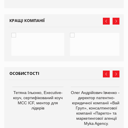
КРАЩІ КОМПАНІЇ
ОСОБИСТОСТІ
,
Тетяна Ільєнко, Executive-
Олег Андрійович Івченко —
ОВ
коуч, сертифікований коуч
директор патентно-
МСС ICF, ментор для
юридичної компанії «Вайз
лідерів
Груп», консалтингової
компанії «Парето» та
маркетингової агенції
Myka Agency.