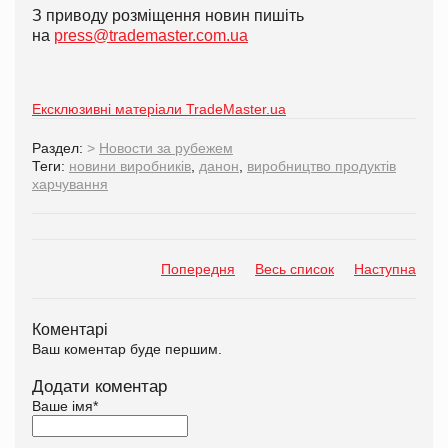
З приводу розміщення новин пишіть
на
press@trademaster.com.ua
Ексклюзивні матеріали TradeMaster.ua
Раздел:
>
Новости за рубежем
Теги:
новини виробників
,
данон
,
виробництво продуктів
харчування
Попередня
Весь список
Наступна
Коментарі
Ваш коментар буде першим.
Додати коментар
Ваше імя
*