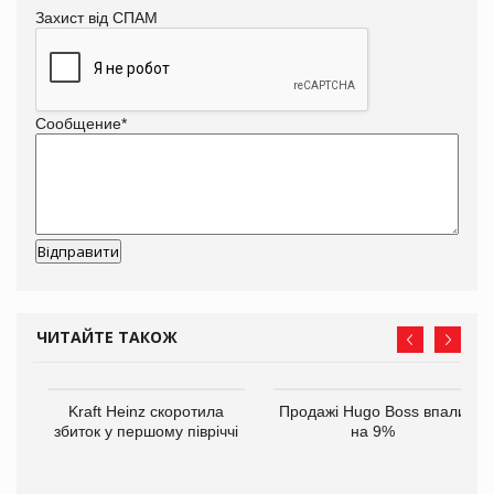
Захист від СПАМ
Сообщение
*
ЧИТАЙТЕ ТАКОЖ
ам
Kraft Heinz скоротила
Продажі Hugo Boss впали
іше
збиток у першому півріччі
на 9%