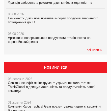
Франція заборонила рекламні дзвінки без згоди клієнтів
Франція заборонила рекламні дзвінки без згоди клієнтів
Франція заборонила рекламні дзвінки без згоди клієнтів
06.08.2026
06.08.2026
06.08.2026
Починають діяти нові правила імпорту продукції тваринного
Починають діяти нові правила імпорту продукції тваринного
Починають діяти нові правила імпорту продукції тваринного
походження до ЄС
походження до ЄС
походження до ЄС
06.08.2026
06.08.2026
06.08.2026
Аргентина повертається з продуктами птахівництва на
Аргентина повертається з продуктами птахівництва на
Аргентина повертається з продуктами птахівництва на
європейський ринок
європейський ринок
європейський ринок
всі новини
НОВИНИ B2B
03 березня 2026
Освітній бенефіт як інструмент утримання талантів: як
ThinkGlobal підвищує лояльність та продуктивність вашої
команди
31 жовтня 2024
Компанія Rarog Tactical Gear презентувала надлегкі керамічні
бронеплити