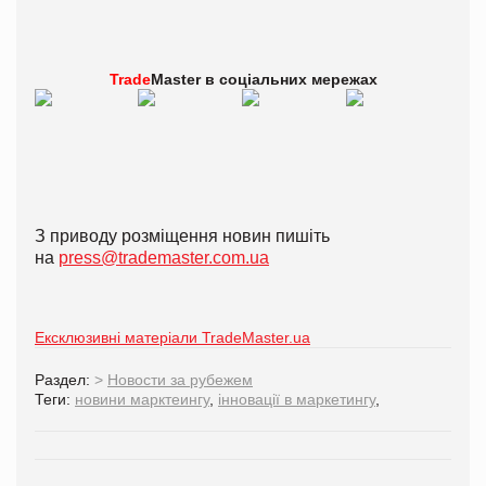
Trade
Master в
соціальних мережах
З приводу розміщення новин пишіть
на
press@trademaster.com.ua
Ексклюзивні матеріали TradeMaster.ua
Раздел:
>
Новости за рубежем
Теги:
новини марктеингу
,
інновації в маркетингу
,