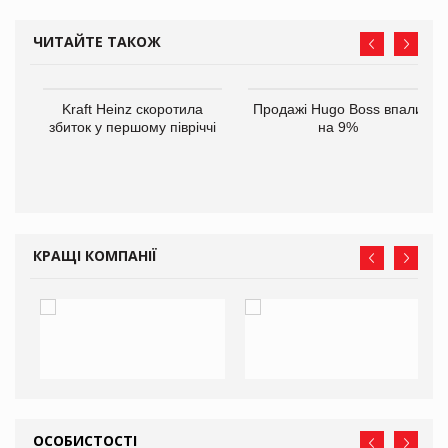
ЧИТАЙТЕ ТАКОЖ
Kraft Heinz скоротила
Продажі Hugo Boss впали
збиток у першому півріччі
на 9%
ам
іше
КРАЩІ КОМПАНІЇ
ОСОБИСТОСТІ