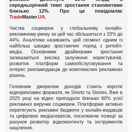
середньорічний темп зростання становитиме
близько 12%. Про це повідомляє
Trade
Master.
UA
.
Частка соцмереж у глобальному онлайн-
рекламному ринку за цей час збільшиться з 33% до
44%. Аналітики називають цей сегмент одним із
найбільш швидко зростаючих поряд з ритейл-
медіа. Основними драйверами зростання
залишаються висока залучення користувачів,
розвиток платформ самообслуговування та
інтерес рекламодавців до комплексних рекламних
рішень.
Головним джерелом доходів стають короткі
відеорекламні формати, як Shorts та Stories. Вже в
2025 році на відео припадало близько 60% усієї
рекламної виручки соцмереж. Платформи активно
перетягують рекламні бюджети у онлайн-видавців
та цифрових медіасервісів, посилюючи позиції за
рахунок розвитку відеоконтенту та інструментів
націлення.