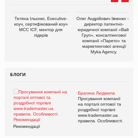
Тетяна Ільєнко, Executive-
Олег Андрійович Івченко —
коуч, сертифікований коуч
директор патентно-
МСС ICF, ментор для
юридичної компанії «Вайз
лідерів
Груп», консалтингової
компанії «Парето» та
маркетингової агенції
,
Myka Agency.
ОВ
БЛОГИ
Брагина Людмила
Просування компанії
на порталі оптової та
роздрібної торгівлі
www.trademaster.ua.
правила. Особливості.
Рекомендації
Ре