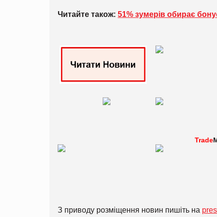
Читайте також:
51% зумерів обирає бону
Trade
M
З приводу розміщення новин пишіть на
pre