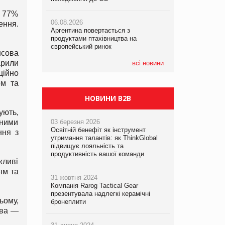
я 77%
06.08.2026
06.08.2026
06.08.2026
ення.
Аргентина повертається з
Аргентина повертається з
Аргентина повертається з
продуктами птахівництва на
продуктами птахівництва на
продуктами птахівництва на
європейський ринок
європейський ринок
європейський ринок
нсова
арили
всі новини
ційно
ом та
НОВИНИ B2B
ують,
вними
03 березня 2026
Освітній бенефіт як інструмент
ння з
утримання талантів: як ThinkGlobal
підвищує лояльність та
продуктивність вашої команди
жливі
ям та
31 жовтня 2024
Компанія Rarog Tactical Gear
презентувала надлегкі керамічні
ьому,
бронеплити
тва —