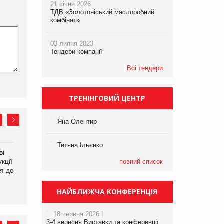
21 січня 2026
ТДВ «Золотоніський маслоробний
комбінат»
03 липня 2023
Тендери компанії
Всі тендери
ТРЕНІНГОВИЙ ЦЕНТР
Яна Олентир
Тетяна Ільєнко
ві
Аргентина повертається з
ФАО прогнозує зростання
кції
продуктами птахівництва
світових цін на
повний список
я до
на європейський ринок
продовольство
НАЙБЛИЖЧА КОНФЕРЕНЦІЯ
18 червня 2026 |
3-4 вересня Виставки та конференції