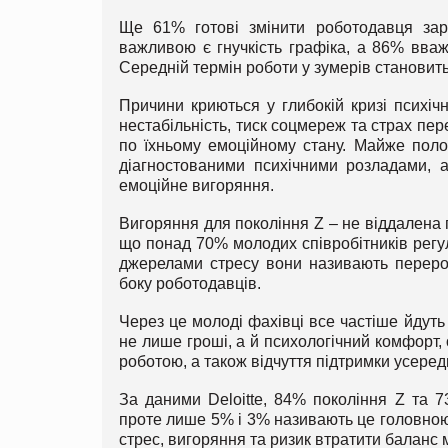
Ще 61% готові змінити роботодавця зар
важливою є гнучкість графіка, а 86% вва
Середній термін роботи у зумерів становить 
Причини криються у глибокій кризі психіч
нестабільність, тиск соцмереж та страх пе
по їхньому емоційному стану. Майже поло
діагностованими психічними розладами, а
емоційне вигоряння.
Вигоряння для покоління Z – не віддалена 
що понад 70% молодих співробітників рег
джерелами стресу вони називають переробк
боку роботодавців.
Через це молоді фахівці все частіше йдуть 
не лише гроші, а й психологічний комфорт,
роботою, а також відчуття підтримки усеред
За даними Deloitte, 84% покоління Z та 7
проте лише 5% і 3% називають це головною
стрес, вигоряння та ризик втратити баланс