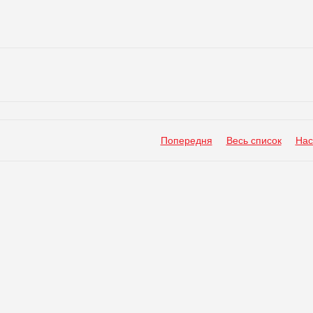
Попередня
Весь список
Нас