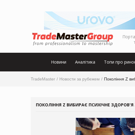
Порта
Новини
Аналітика
Топи про рино
TradeMaster
Новости за рубежем
Покоління Z виб
ПОКОЛІННЯ Z ВИБИРАЄ ПСИХІЧНЕ ЗДОРОВ'Я