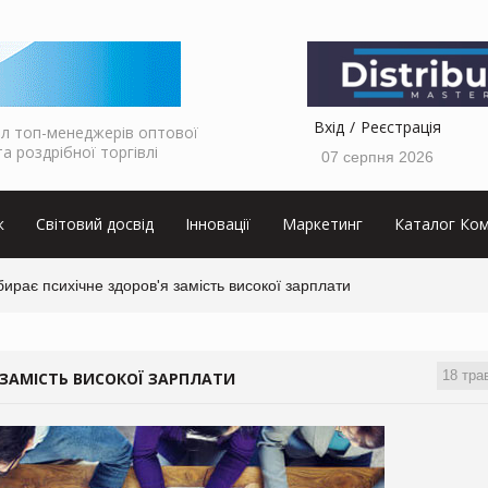
Вхід
Реєстрація
л топ-менеджерів оптової
та роздрібної торгівлі
07 серпня 2026
к
Світовий досвід
Інновації
Маркетинг
Каталог Ком
ирає психічне здоров'я замість високої зарплати
18 тра
 ЗАМІСТЬ ВИСОКОЇ ЗАРПЛАТИ