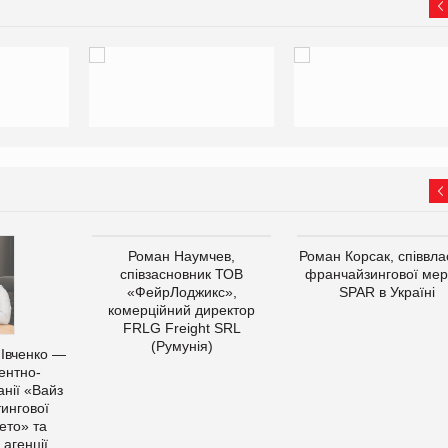
Роман Наумчев,
Роман Корсак, співвла
співзасновник ТОВ
франчайзингової мер
«ФейрЛоджикс»,
SPAR в Україні
комерційний директор
FRLG Freight SRL
(Румунія)
 Івченко —
ентно-
нії «Вайз
тингової
ето» та
 агенції