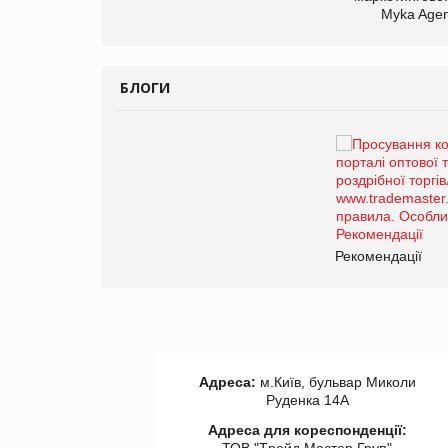
Myka Agen
БЛОГИ
Брагина Людмила
Просування компанії на
порталі оптової та
роздрібної торгівлі
www.trademaster.ua.
правила. Особливості.
ії
Рекомендації
Адреса:
м.Київ, бульвар Миколи
Руденка 14А
Адреса для кореспонденції:
ТОВ "Tрейд Мастер Груп"