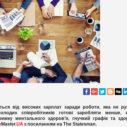
ється від високих зарплат заради роботи, яка не ру
молодих співробітників готові заробляти менше, 
имку ментального здоров'я, гнучкий графік та здо
e
Master.
UA
з посиланням на The Statesman.