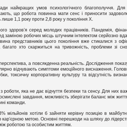
ади найкращих умов психологічного благополуччя. Дл
жають, що робота повинна мати сенс і приносити задовол
лише 1,1 року проти 2,8 року у покоління X.
ного здоров'я серед молодих працівників. Пандемія, фіна
ред заміною робочих місць штучним інтелектом серйозно вд
вина представників цього покоління вже стикалися з офі
 багато хто скаржиться на тривожність, проблеми зі сн
перспектива, а повсякденна реальність. Дослідження показ
улярно відчувають симптоми емоційного виснаження. Голо
и, токсичну корпоративну культуру та відсутність визна
з роботи, яка не дає відчуття безпеки та сенсу. Для них ва
 осмислені завдання, можливість зберігати баланс між житт
ині команди.
3% мільйонів хотіли б зайняти керівну позицію в майбутн
 кар'єрною метою. Основні перешкоди на шляху до лідерс
 між роботою та особистим життям.