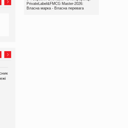
PrivateLabel&FMCG Master-2026:
Власна марка - Власна перевага
сник
Олексій Логачов-Михайлов
Яна Сараніна, директор
ежі
Файно маркет Директор
компанії «УкраМарин»
департаменту з
виробництва