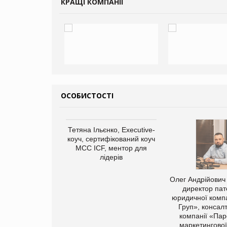
КРАЩІ КОМПАНІЇ
ОСОБИСТОСТІ
Тетяна Ільєнко, Executive-
коуч, сертифікований коуч
МСС ICF, ментор для
лідерів
арас Ігорович,
Олег Андрійович
иробництва ТОВ
директор пат
Герчак"
юридичної компа
Груп», консал
компанії «Пар
маркетингової