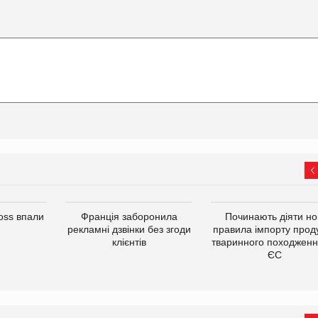
oss впали
Франція заборонила
Починають діяти но
рекламні дзвінки без згоди
правила імпорту проду
клієнтів
тваринного походженн
ЄС