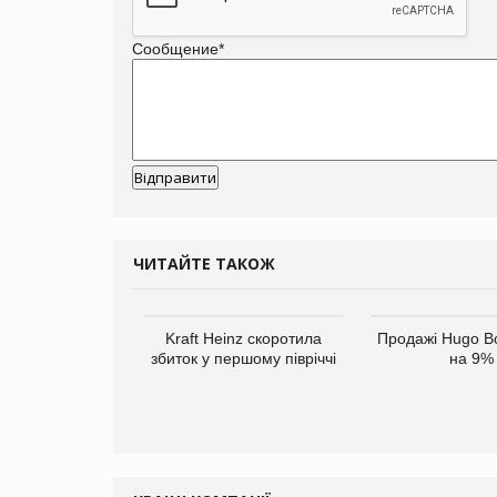
Сообщение
*
ЧИТАЙТЕ ТАКОЖ
верне клієнтам
Kraft Heinz скоротила
Продажі Hugo B
ларів за раніше
збиток у першому півріччі
на 9%
чені мита