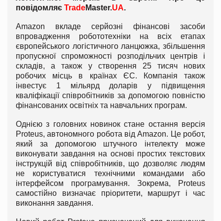
повідомляє
Trade
Master.
UA
.
Amazon вкладе серйозні фінансові засоби
впровадження робототехніки на всіх етапах
європейського логістичного ланцюжка, збільшення
пропускної спроможності розподільчих центрів і
складів, а також у створення 25 тисяч нових
робочих місць в країнах ЄС. Компанія також
інвестує 1 мільярд доларів у підвищення
кваліфікації співробітників за допомогою повністю
фінансованих освітніх та навчальних програм.
Однією з головних новинок стане остання версія
Proteus, автономного робота від Amazon. Це робот,
який за допомогою штучного інтелекту може
виконувати завдання на основі простих текстових
інструкцій від співробітників, що дозволяє людям
не користуватися технічними командами або
інтерфейсом програмування. Зокрема, Proteus
самостійно визначає пріоритети, маршрут і час
виконання завдання.