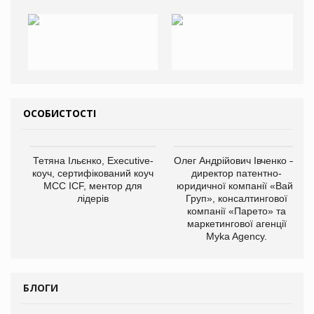
ОСОБИСТОСТІ
Тетяна Ільєнко, Executive-
Олег Андрійович Івченко —
коуч, сертифікований коуч
директор патентно-
МСС ICF, ментор для
юридичної компанії «Вайз
лідерів
Груп», консалтингової
компанії «Парето» та
маркетингової агенції
Myka Agency.
БЛОГИ