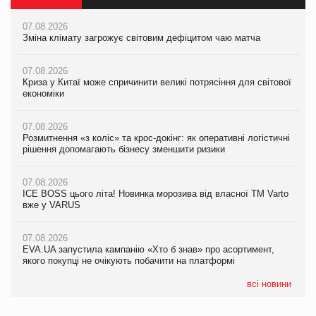
07.08.2026
07.08.2026
07.08.2026
Зміна клімату загрожує світовим дефіцитом чаю матча
Зміна клімату загрожує світовим дефіцитом чаю матча
Зміна клімату загрожує світовим дефіцитом чаю матча
07.08.2026
07.08.2026
07.08.2026
Криза у Китаї може спричинити великі потрясіння для світової
Криза у Китаї може спричинити великі потрясіння для світової
Криза у Китаї може спричинити великі потрясіння для світової
економіки
економіки
економіки
07.08.2026
07.08.2026
07.08.2026
Розмитнення «з коліс» та крос-докінг: як оперативні логістичні
Kraft Heinz скоротила збиток у першому півріччі
Kraft Heinz скоротила збиток у першому півріччі
рішення допомагають бізнесу зменшити ризики
07.08.2026
07.08.2026
07.08.2026
Продажі Hugo Boss впали на 9%
Продажі Hugo Boss впали на 9%
ICE BOSS цього літа! Новинка морозива від власної ТМ Varto
вже у VARUS
07.08.2026
07.08.2026
Франція заборонила рекламні дзвінки без згоди клієнтів
Франція заборонила рекламні дзвінки без згоди клієнтів
07.08.2026
EVA.UA запустила кампанію «Хто б знав» про асортимент,
якого покупці не очікують побачити на платформі
всі новини