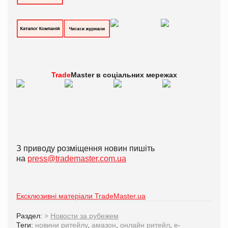
Trade
Master в
соціальних мережах
З приводу розміщення новин пишіть
на
press@trademaster.com.ua
Ексклюзивні матеріали TradeMaster.ua
Раздел:
>
Новости за рубежем
Теги:
новини ритейлу
,
амазон
,
онлайн ритейл
,
e-