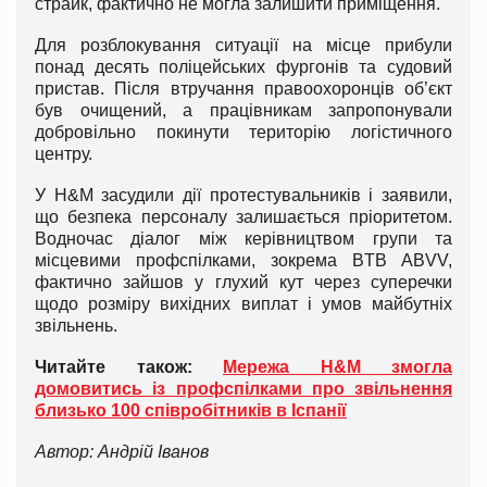
страйк, фактично не могла залишити приміщення.
Для розблокування ситуації на місце прибули
понад десять поліцейських фургонів та судовий
пристав. Після втручання правоохоронців об’єкт
був очищений, а працівникам запропонували
добровільно покинути територію логістичного
центру.
У H&M засудили дії протестувальників і заявили,
що безпека персоналу залишається пріоритетом.
Водночас діалог між керівництвом групи та
місцевими профспілками, зокрема BTB ABVV,
фактично зайшов у глухий кут через суперечки
щодо розміру вихідних виплат і умов майбутніх
звільнень.
Читайте також:
Мережа H&M змогла
домовитись із профспілками про звільнення
близько 100 співробітників в Іспанії
Автор: Андрій Іванов