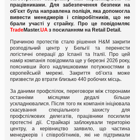
працівниками. Для забезпечення безпеки на
об’єкт була направлена поліція, яка допомогла
вивести менеджерів і співробітників, що не
брали участі у страйку. Про це повідомляє
Trade
Master.
UA
з посиланням на
Retail
Detail
.
Причиною протестів стало рішення H&M закрити
розподільчий центр у Бельгії та перенести
логістичні операції до Іспанії та Італії. Про цей
намір компанія повідомила ще у березні 2026 року,
пояснивши його надлишковими потужностями в
європейській мережі. Закриття об’єкта може
призвести до втрати близько 440 робочих місць.
За даними профспілок, переговори між сторонами
останніми місяцями дедалі більше
ускладнювалися. Після того як компанія ініціювала
скасування спеціального захисту для
профспілкових делегатів, працівники посилили
протестні дії. Страйкарі заблокували територію
центру, а керівництво заявило, що частина
менеджерів і співробітників, які не підтримали