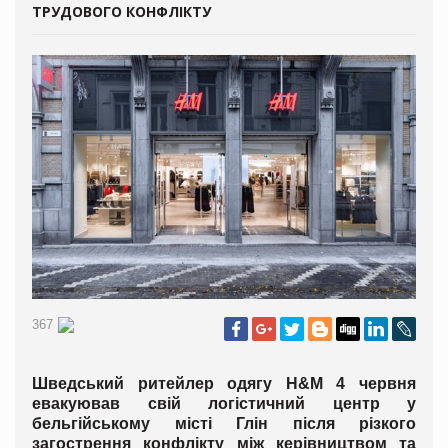
ТРУДОВОГО КОНФЛІКТУ
367
Шведський ритейлер одягу H&M 4 червня
евакуював свій логістичний центр у
бельгійському місті Глін після різкого
загострення конфлікту між керівництвом та