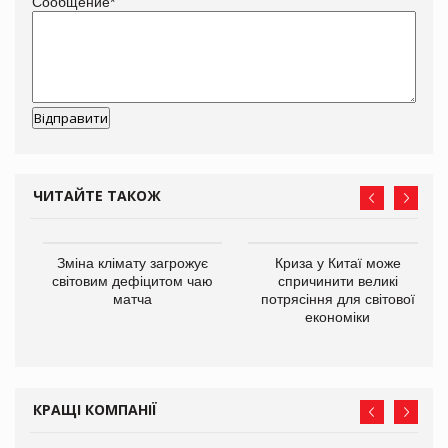
Сообщение
*
ЧИТАЙТЕ ТАКОЖ
Зміна клімату загрожує
Криза у Китаї може
ne
світовим дефіцитом чаю
спричинити великі
матча
потрясіння для світової
економіки
КРАЩІ КОМПАНІЇ