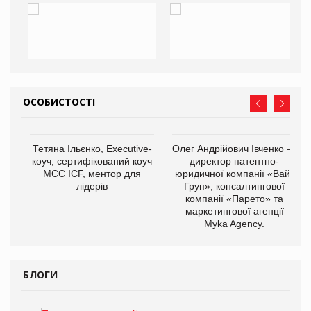
ОСОБИСТОСТІ
,
Тетяна Ільєнко, Executive-
Олег Андрійович Івченко —
ОВ
коуч, сертифікований коуч
директор патентно-
МСС ICF, ментор для
юридичної компанії «Вайз
лідерів
Груп», консалтингової
компанії «Парето» та
маркетингової агенції
Myka Agency.
БЛОГИ