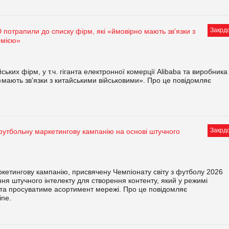
Закрд
D потрапили до списку фірм, які «ймовірно мають зв'язки з
рмією»
ьких фірм, у т.ч. гіганта електронної комерції Alibaba та виробника
 «мають зв'язки з китайськими військовими». Про це повідомляє
Закрд
 футбольну маркетингову кампанію на основі штучного
ркетингову кампанію, присвячену Чемпіонату світу з футболу 2026
ння штучного інтелекту для створення контенту, який у режимі
у та просуватиме асортимент мережі. Про це повідомляє
ine.