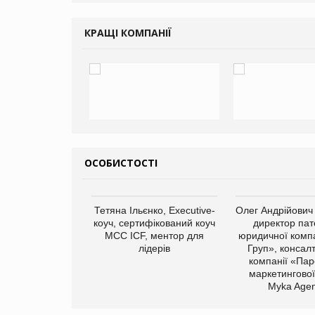
КРАЩІ КОМПАНІЇ
ОСОБИСТОСТІ
арас Ігорович,
Тетяна Ільєнко, Executive-
Олег Андрійович
иробництва ТОВ
коуч, сертифікований коуч
директор пат
Герчак"
МСС ICF, ментор для
юридичної компа
лідерів
Груп», консал
компанії «Пар
маркетингової
Myka Agen