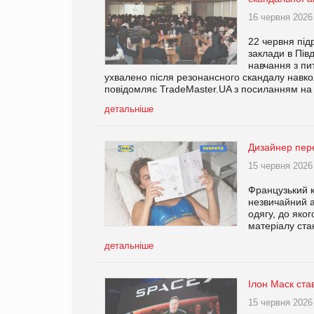
16 червня 2026
22 червня під
заклади в Півд
навчання з пит
ухвалено після резонансного скандалу навко
повідомляє TradeMaster.UA з посиланням на 
детальніше
Дизайнер пере
15 червня 2026
Французький к
незвичайний а
одягу, до яког
матеріалу ста
детальніше
Ілон Маск ста
15 червня 2026