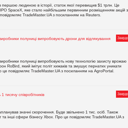
в першою людиною в історії, статок якої перевищив $1 трлн. Це
 IPO SpaceX, яке стало найбільшим первинним розміщенням акцій 
, повідомляє TradeMaster.UA з посиланням на Reuters.
Закрд
 виробники полуниці випробовують дрони для відлякування
 виробники полуниці випробовують нову технологію захисту врожаю
рон RoBird, який імітує політ хижаків та змушує пернатих уникати
о це повідомляє TradeMaster.UA з посиланням на AgroPortal.
Закрд
 1 тисячу співробітників
запланував значні скорочення. Буде звільнено 1 тис. осіб. Також
 та інші сфери бізнесу Xbox. Про це повідомляє TradeMaster.UA з