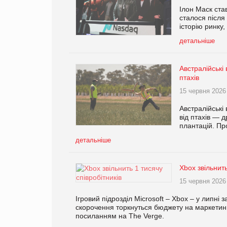
Ілон Маск ста
сталося після
історію ринку
детальніше
Австралійські
птахів
15 червня 2026
Австралійські
від птахів — д
плантацій. Пр
детальніше
Xbox звільнить
15 червня 2026
Ігровий підрозділ Microsoft – Xbox – у липні 
скорочення торкнуться бюджету на маркетинг
посиланням на The Verge.