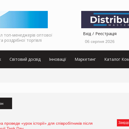
Вхід
Реєстрація
л топ-менеджерів оптової
та роздрібної торгівлі
06 серпня 2026
к
Світовий досвід
Інновації
Маркетинг
Каталог Ком
он
Закрд
a проведе «урок історії» для співробітників після
кції Tank Day