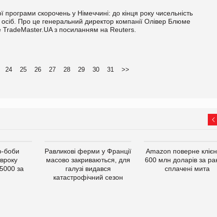
 програми скорочень у Німеччині: до кінця року чисельність
 осіб. Про це генеральний директор компанії Олівер Блюме
е TradeMaster.UA з посиланням на Reuters.
24
25
26
27
28
29
30
31
>>
о-боби
Равликові ферми у Франції
Amazon поверне кліє
івроку
масово закриваються, для
600 млн доларів за ра
5000 за
галузі видався
сплачені мита
катастрофічний сезон