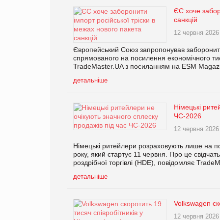
ЄС хоче забор
санкцій
12 червня 2026
Європейський Союз запропонував заборонити і
спрямованого на посилення економічного тиск
TradeMaster.UA з посиланням на ESM Magaz
детальніше
Німецькі рите
ЧС-2026
12 червня 2026
Німецькі ритейлери розраховують лише на по
року, який стартує 11 червня. Про це свідча
роздрібної торгівлі (HDE), повідомляє Trad
детальніше
Volkswagen ско
12 червня 2026