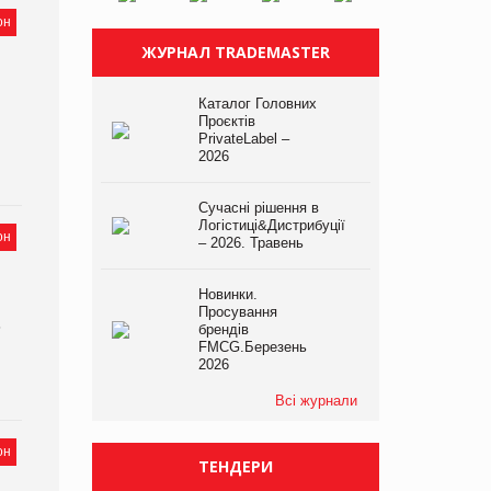
он
ЖУРНАЛ TRADEMASTER
Каталог Головних
Проєктів
PrivateLabel –
2026
Сучасні рішення в
Логістиці&Дистрибуції
он
– 2026. Травень
Новинки.
Просування
6
брендів
FMCG.Березень
2026
Всі журнали
он
ТЕНДЕРИ