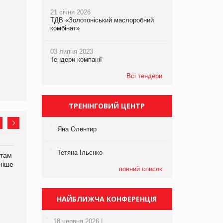
21 січня 2026
ТДВ «Золотоніський маслоробний
комбінат»
03 липня 2023
Тендери компанії
Всі тендери
ТРЕНІНГОВИЙ ЦЕНТР
Яна Олентир
Тетяна Ільєнко
нтам
У Євросоюзі набули
Рекламна платформа
ніше
чинності нові правила
вимагає від Google
повний список
щодо штучного інтелекту
компенсацію за втрату 6,9
трлн рекламних показів
НАЙБЛИЖЧА КОНФЕРЕНЦІЯ
18 червня 2026 |