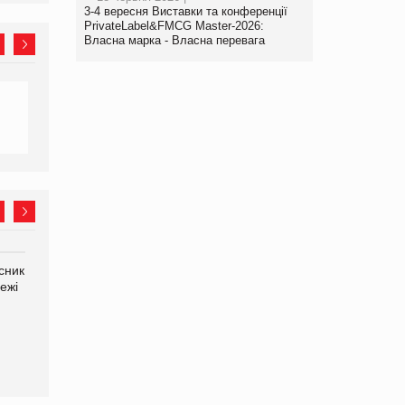
3-4 вересня Виставки та конференції
PrivateLabel&FMCG Master-2026:
Власна марка - Власна перевага
сник
Олексій Логачов-Михайлов
Яна Сараніна, директор
ежі
Файно маркет Директор
компанії «УкраМарин»
департаменту з
виробництва