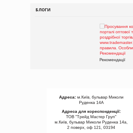
БЛОГИ
Брагина Людмила
Просування компанії на
порталі оптової та
роздрібної торгівлі
www.trademaster.ua.
правила. Особливості.
ії
Рекомендації
Адреса:
м.Київ, бульвар Миколи
Руденка 14А
Адреса для кореспонденції:
ТОВ "Tрейд Мастер Груп"
м.Київ, бульвар Миколи Руденка 14а,
2 поверх, оф 121, 03194