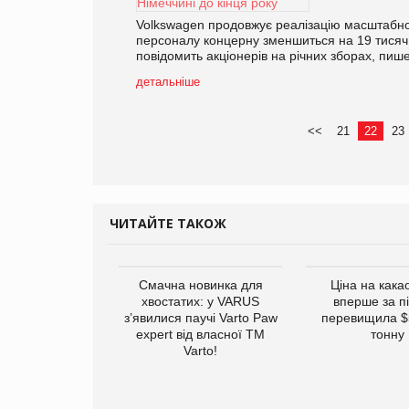
Volkswagen продовжує реалізацію масштабної
персоналу концерну зменшиться на 19 тисяч
повідомить акціонерів на річних зборах, пиш
детальніше
<<
21
22
23
ЧИТАЙТЕ ТАКОЖ
винуватили у
Смачна новинка для
Ціна на кака
ірній рекламі
хвостатих: у VARUS
вперше за п
них продуктів
з’явилися паучі Varto Paw
перевищила $
expert від власної ТМ
тонну
Varto!