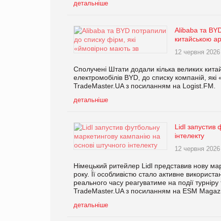
детальніше
Alibaba та BY
китайською а
12 червня 2026
Сполучені Штати додали кілька великих китайс
електромобілів BYD, до списку компаній, які
TradeMaster.UA з посиланням на Logist.FM.
детальніше
Lidl запустив
інтелекту
12 червня 2026
Німецький ритейлер Lidl представив нову ма
року. Її особливістю стало активне використа
реального часу реагуватиме на події турнір
TradeMaster.UA з посиланням на ESM Magaz
детальніше