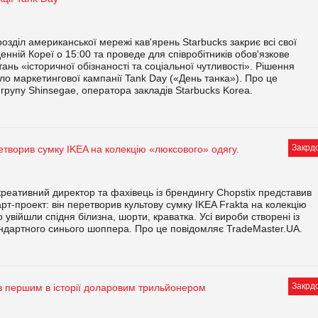
розділ американської мережі кав'ярень Starbucks закриє всі свої
енній Кореї о 15:00 та проведе для співробітників обов'язкове
ань «історичної обізнаності та соціальної чутливості». Рішення
ло маркетингової кампанії Tank Day («День танка»). Про це
групу Shinsegae, оператора закладів Starbucks Korea.
Закрд
творив сумку IKEA на колекцію «люксового» одягу.
реативний директор та фахівець із брендингу Chopstix представив
рт-проект: він перетворив культову сумку IKEA Frakta на колекцію
о увійшли спідня білизна, шорти, краватка. Усі вироби створені із
ндартного синього шоппера. Про це повідомляє TradeMaster.UA.
Закрд
в першим в історії доларовим трильйонером