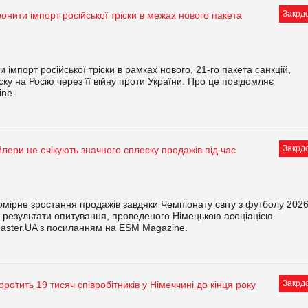
Закрд
онити імпорт російської тріски в межах нового пакета
мпорт російської тріски в рамках нового, 21-го пакета санкцій,
у на Росію через її війну проти України. Про це повідомляє
ine.
Закрд
йлери не очікують значного сплеску продажів під час
мірне зростання продажів завдяки Чемпіонату світу з футболу 202
ть результати опитування, проведеного Німецькою асоціацією
eMaster.UA з посиланням на ESM Magazine.
Закрд
ротить 19 тисяч співробітників у Німеччині до кінця року