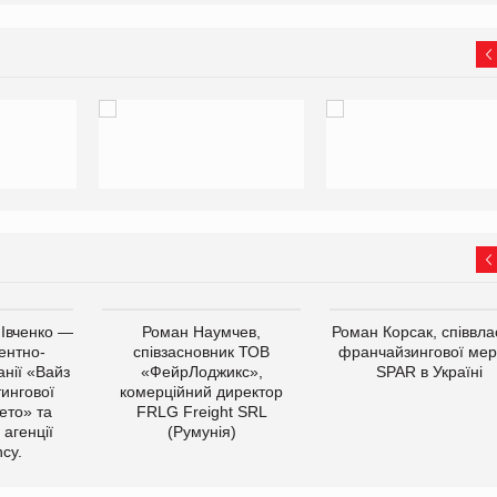
 Івченко —
Роман Наумчев,
Роман Корсак, співвла
ентно-
співзасновник ТОВ
франчайзингової мер
нії «Вайз
«ФейрЛоджикс»,
SPAR в Україні
тингової
комерційний директор
ето» та
FRLG Freight SRL
 агенції
(Румунія)
cy.