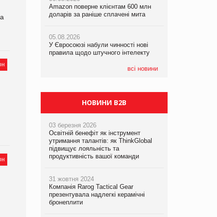
Amazon поверне клієнтам 600 млн
правила щодо штучного інтелекту
правила щодо штучного інтелекту
доларів за раніше сплачені мита
за
05.08.2026
05.08.2026
05.08.2026
Рекламна платформа вимагає від
Рекламна платформа вимагає від
У Євросоюзі набули чинності нові
Google компенсацію за втрату 6,9
Google компенсацію за втрату 6,9
правила щодо штучного інтелекту
трлн рекламних показів
трлн рекламних показів
он
всі новини
НОВИНИ B2B
03 березня 2026
Освітній бенефіт як інструмент
утримання талантів: як ThinkGlobal
підвищує лояльність та
продуктивність вашої команди
он
31 жовтня 2024
Компанія Rarog Tactical Gear
презентувала надлегкі керамічні
бронеплити