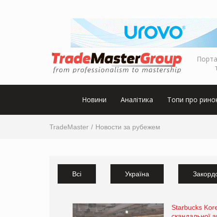
Порта
Новини
Аналітика
Топи про рино
TradeMaster
Новости за рубежем
Всі
Україна
Закорд
Starbucks Kore
скандальної а