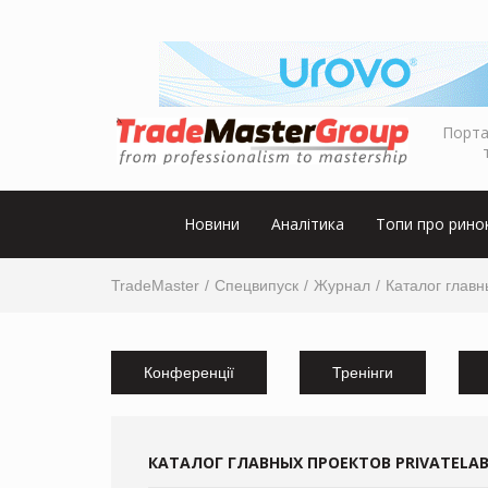
Порта
Новини
Аналітика
Топи про рино
TradeMaster
Спецвипуск
Журнал
Каталог главн
Конференції
Тренінги
КАТАЛОГ ГЛАВНЫХ ПРОЕКТОВ PRIVATELAB