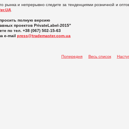
ого рынка и непрерывно следите за тенденциями розничной и опто
er.UA
.
просить полную версию
авных проектов PrivateLabel-2015"
те по тел.
+38 (067) 502-15-63
а e-mail
press
@
trademaster
.
com
.
ua
Попередня
Весь список
Насту