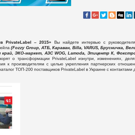
в PrivateLabel – 2015»
Вы найдете интервью с руководител
тейла
(Fozzy Group, АТБ, Караван, Billa, VARUS, Брусничка, Вел
ш край, ЭКО-маркет, АЗС WOG, Lamoda, Эпицентр К, Фокстр
орят о трансформации PrivateLаbel изнутри, изменениях, деля
я к производителям с целью укрепления партнерских отношен
аталог ТОП-200 поставщиков PrivateLabel в Украине с контактами 