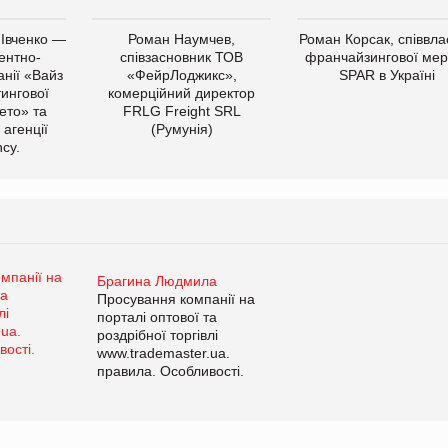
 Івченко —
Роман Наумчев,
Роман Корсак, співвла
ентно-
співзасновник ТОВ
франчайзингової мер
нії «Вайз
«ФейрЛоджикс»,
SPAR в Україні
тингової
комерційний директор
ето» та
FRLG Freight SRL
 агенції
(Румунія)
cy.
Брагина Людмила
Просування компанії на
порталі оптової та
роздрібної торгівлі
www.trademaster.ua.
правила. Особливості.
Рекомендації