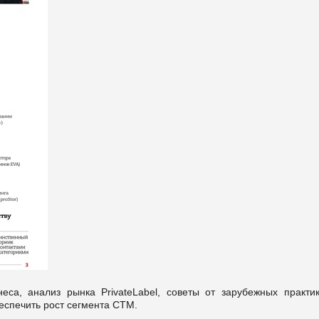
са, анализ рынка PrivateLаbel, советы от зарубежных практик
еспечить рост сегмента СТМ.