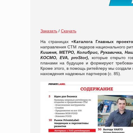
Заказать
/
Скачать
На страницах
«Каталога Главных проекто
направления СТМ лидеров национального ри
Кишеня, МЕТРО, Колибрис, Рукавичка, На
КОСМО, EVA, proStor),
которые открыто гов
планами на будущее и формируют требовани
Кроме этого, в помощь ритейлеру мы создали к
нахождения надежных партнеров (с. 85).