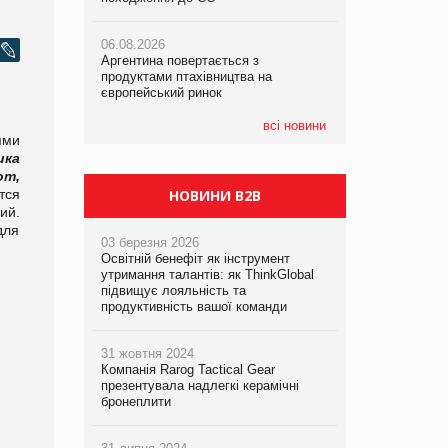
06.08.2026
06.08.2026
05.08.2026
Аргентина повертається з
Аргентина повертається з
Смачне поповнення дитячого меню:
продуктами птахівництва на
продуктами птахівництва на
у VARUS з’явилися новинки від ТМ
європейський ринок
європейський ринок
ТОКЕРИ
всі новини
ями
05.08.2026
Сергій Лісунов про заморожені
ика
хлібобулочні вироби на
от,
PrivateLabel&FMCG Master 2026
тся
НОВИНИ B2B
ий.
для
03 березня 2026
Освітній бенефіт як інструмент
утримання талантів: як ThinkGlobal
підвищує лояльність та
продуктивність вашої команди
31 жовтня 2024
Компанія Rarog Tactical Gear
презентувала надлегкі керамічні
бронеплити