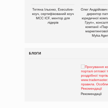
арас Ігорович,
Тетяна Ільєнко, Executive-
Олег Андрійович
иробництва ТОВ
коуч, сертифікований коуч
директор пат
Герчак"
МСС ICF, ментор для
юридичної компа
лідерів
Груп», консал
компанії «Пар
маркетингової
Myka Agen
БЛОГИ
Брагина Людмила
Просування компанії на
порталі оптової та
роздрібної торгівлі
www.trademaster.ua.
правила. Особливості.
ії
Рекомендації