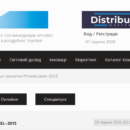
Вхід
Реєстрація
л топ-менеджерів оптової
та роздрібної торгівлі
07 серпня 2026
к
Світовий досвід
Інновації
Маркетинг
Каталог Ком
ых проектов PrivateLabel–2015
Онлайни
Спецвипуск
19 червня 2015 (10:
EL–2015