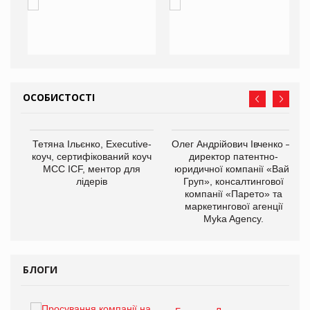
ОСОБИСТОСТІ
,
Тетяна Ільєнко, Executive-
Олег Андрійович Івченко —
ОВ
коуч, сертифікований коуч
директор патентно-
МСС ICF, ментор для
юридичної компанії «Вайз
лідерів
Груп», консалтингової
компанії «Парето» та
маркетингової агенції
Myka Agency.
БЛОГИ