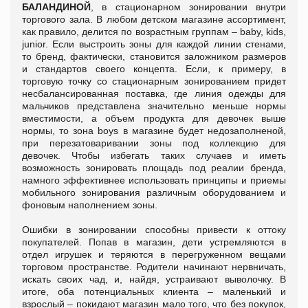
БАЛАНДИНОЙ
, в стационарном зонировании внутри
торгового зала. В любом детском магазине ассортимент,
как правило, делится по возрастным группам – baby, kids,
junior. Если выстроить зоны для каждой линии стенами,
то бренд, фактически, становится заложником размеров
и стандартов своего концепта. Если, к примеру, в
торговую точку со стационарным зонированием придет
несбалансированная поставка, где линия одежды для
мальчиков представлена значительно меньше нормы
вместимости, а объем продукта для девочек выше
нормы, то зона boys в магазине будет недозаполненой,
при перезатоваривании зоны под коллекцию для
девочек. Чтобы избегать таких случаев и иметь
возможность зонировать площадь под реалии бренда,
намного эффективнее использовать принципы и приемы
мобильного зонирования различным оборудованием и
фоновым наполнением зоны.
Ошибки в зонировании способны привести к оттоку
покупателей. Попав в магазин, дети устремляются в
отдел игрушек и теряются в перегруженном вещами
торговом пространстве. Родители начинают нервничать,
искать своих чад, и, найдя, устраивают выволочку. В
итоге, оба потенциальных клиента – маленький и
взрослый – покидают магазин мало того, что без покупок,