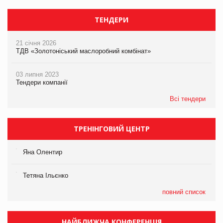
ТЕНДЕРИ
21 січня 2026
ТДВ «Золотоніський маслоробний комбінат»
03 липня 2023
Тендери компанії
Всі тендери
ТРЕНІНГОВИЙ ЦЕНТР
Яна Олентир
Тетяна Ільєнко
повний список
НАЙБЛИЖЧА КОНФЕРЕНЦІЯ