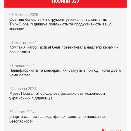
НОВИНИ B2B
03 березня 2026
Освітній бенефіт як інструмент утримання талантів: як
ThinkGlobal підвищує лояльність та продуктивність вашої
команди
31 жовтня 2024
Компанія Rarog Tactical Gear презентувала надлегкі керамічні
бронеплити
31 липня 2024
Напівфабрикати та консерви, які стануть в пригоді, коли довго
нема світла
24 червня 2024
Meest Пошта і Shop-Express розширюють можливості
українських підприємців
30 квітня 2024
Защита данных на смартфонах: советы по повышению
безопасности
Всі новини