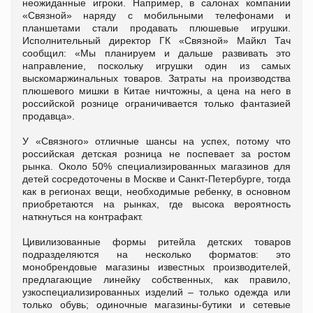
неожиданные игроки. Например, в салонах компании
«Связной» наряду с мобильными телефонами и
планшетами стали продавать плюшевые игрушки.
Исполнительный директор ГК «Связной» Майкл Тач
сообщил: «Мы планируем и дальше развивать это
направление, поскольку игрушки один из самых
выскомаржинальных товаров. Затраты на производства
плюшевого мишки в Китае ничтожны, а цена на него в
российской рознице ограничивается только фантазией
продавца».
У «Связного» отличные шансы на успех, потому что
российская детская розница не поспевает за ростом
рынка. Около 50% специализированных магазинов для
детей сосредоточены в Москве и Санкт-Петербурге, тогда
как в регионах вещи, необходимые ребенку, в основном
приобретаются на рынках, где высока вероятность
наткнуться на контрафакт.
Цивилизованные формы ритейла детских товаров
подразделяются на несколько форматов: это
монобрендовые магазины известных производителей,
предлагающие линейку собственных, как правило,
узкоспециализированных изделий – только одежда или
только обувь; одиночные магазины-бутики и сетевые