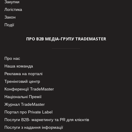
Закупки
Логістика
Закон
Події
ПРО В2В МЕДІА-ГРУПУ TRADEMASTER
Про нас
Наша команда
Реклама на порталі
Тренінговий центр
Конференції TradeMaster
Національні Премії
Журнал TradeMaster
Портал про Private Label
Послуги В2В- маркетингу та PR для клієнтів
Послуги з надання інформації