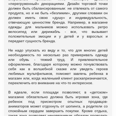
«перегруженный» декорациями. Дизайн торговой точки
должен быть сбалансированным: не отвлекать от самого
продукта, но и не быть «безликим», другими словами он
должен иметь свою «душу» и индивидуальность,
отвечающую ценностям бренда. Например, в магазине
одежды для мальчиков можно использовать ретро
велосипед или дирижабль - все, что вызывает
положительные эмоции и у детей и у взрослых и
передает сущность бренда.
Не надо упускать из виду и то, что для многих детей
необходимость по несколько раз примеривать одежду
или обувь - тяжкий труд. И привлекательное
оформление, благодаря которому можно почувствовать
себя как в волшебной сказке или увидеть героев
любимых мультфильмов, поможет завлечь ребенка в
магазин или, когда маленький клиент раскапризничается,
переключить его внимание на что-то интересное.
В идеале, если площади позволяют, в «детском»
магазине обязательно должна быть игровая зона, где
ребенок под присмотром опытных продавцов-
аниматоров может отдохнуть от шопинга, а родители со
спокойным сердцем завершить покупки. Кроме отдыха,
такая зона позволяет ненавязчивым образом проводить