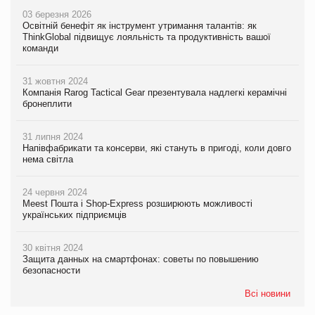
03 березня 2026
Освітній бенефіт як інструмент утримання талантів: як
ThinkGlobal підвищує лояльність та продуктивність вашої
команди
31 жовтня 2024
Компанія Rarog Tactical Gear презентувала надлегкі керамічні
бронеплити
31 липня 2024
Напівфабрикати та консерви, які стануть в пригоді, коли довго
нема світла
24 червня 2024
Meest Пошта і Shop-Express розширюють можливості
українських підприємців
30 квітня 2024
Защита данных на смартфонах: советы по повышению
безопасности
Всі новини