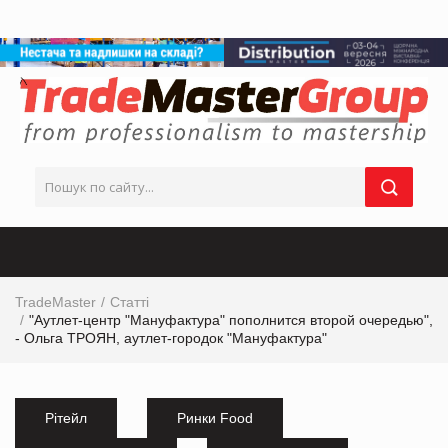
TradeMaster
Статті
"Аутлет-центр "Мануфактура" пополнится второй очередью",
- Ольга ТРОЯН, аутлет-городок "Мануфактура"
Рітейл
Ринки Food