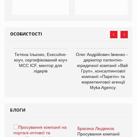
ОСОБИСТОСТІ
,
Тетяна Ільєнко, Executive-
Олег Андрійович Івченко —
ОВ
коуч, сертифікований коуч
директор патентно-
МСС ICF, ментор для
юридичної компанії «Вайз
лідерів
Груп», консалтингової
компанії «Парето» та
маркетингової агенції
Myka Agency.
БЛОГИ
Брагина Людмила
ї
Просування компанії