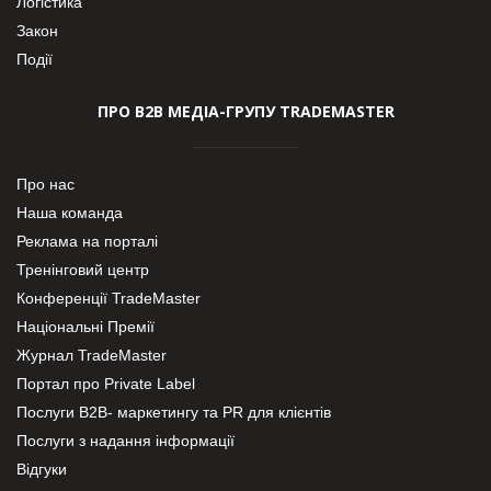
Логістика
Закон
Події
ПРО В2В МЕДІА-ГРУПУ TRADEMASTER
Про нас
Наша команда
Реклама на порталі
Тренінговий центр
Конференції TradeMaster
Національні Премії
Журнал TradeMaster
Портал про Private Label
Послуги В2В- маркетингу та PR для клієнтів
Послуги з надання інформації
Відгуки