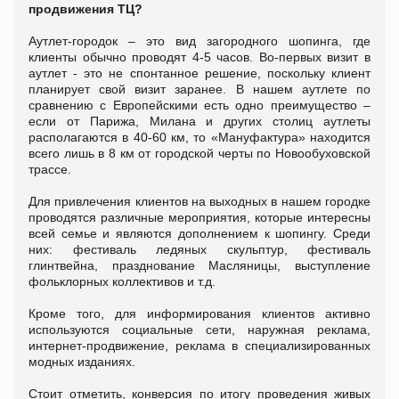
продвижения ТЦ?
Аутлет-городок – это вид загородного шопинга, где
клиенты обычно проводят 4-5 часов. Во-первых визит в
аутлет - это не спонтанное решение, поскольку клиент
планирует свой визит заранее. В нашем аутлете по
сравнению с Европейскими есть одно преимущество –
если от Парижа, Милана и других столиц аутлеты
располагаются в 40-60 км, то «Мануфактура» находится
всего лишь в 8 км от городской черты по Новообуховской
трассе.
Для привлечения клиентов на выходных в нашем городке
проводятся различные мероприятия, которые интересны
всей семье и являются дополнением к шопингу. Среди
них: фестиваль ледяных скульптур, фестиваль
глинтвейна, празднование Масляницы, выступление
фольклорных коллективов и т.д.
Кроме того, для информирования клиентов активно
используются социальные сети, наружная реклама,
интернет-продвижение, реклама в специализированных
модных изданиях.
Стоит отметить, конверсия по итогу проведения живых