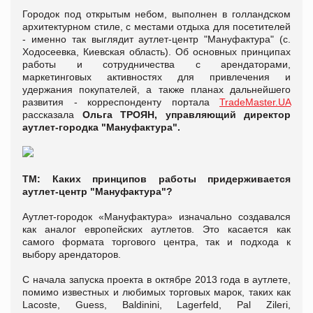
Городок под открытым небом, выполнен в голландском
архитектурном стиле, с местами отдыха для посетителей
- именно так выглядит аутлет-центр "Мануфактура" (с.
Ходосеевка, Киевская область). Об основных принципах
работы и сотрудничества с арендаторами,
маркетинговых активностях для привлечения и
удержания покупателей, а также планах дальнейшего
развития - корреспонденту портала
TradeMaster.UA
рассказала
Ольга ТРОЯН, управляющий директор
аутлет-городка "Мануфактура".
ТМ: Каких принципов работы придерживается
аутлет-центр "Мануфактура"?
Аутлет-городок «Мануфактура» изначально создавался
как аналог европейских аутлетов. Это касается как
самого формата торгового центра, так и подхода к
выбору арендаторов.
С начала запуска проекта в октябре 2013 года в аутлете,
помимо известных и любимых торговых марок, таких как
Lacoste, Guess, Baldinini, Lagerfeld, Pal Zileri,