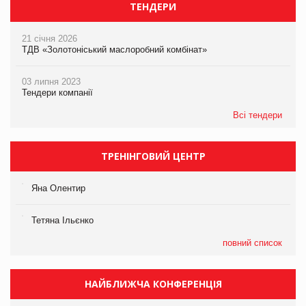
ТЕНДЕРИ
21 січня 2026
ТДВ «Золотоніський маслоробний комбінат»
03 липня 2023
Тендери компанії
Всі тендери
ТРЕНІНГОВИЙ ЦЕНТР
Яна Олентир
Тетяна Ільєнко
повний список
НАЙБЛИЖЧА КОНФЕРЕНЦІЯ