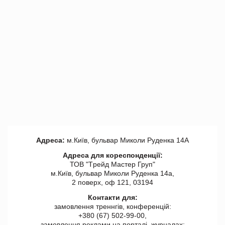
Адреса:
м.Київ, бульвар Миколи Руденка 14А
Адреса для кореспонденції:
ТОВ "Tрейд Мастер Груп"
м.Київ, бульвар Миколи Руденка 14а,
2 поверх, оф 121, 03194
Контакти для:
замовлення треннгів, конференцій:
+380 (67) 502-99-00,
замовлення реклами на порталі, журналах: