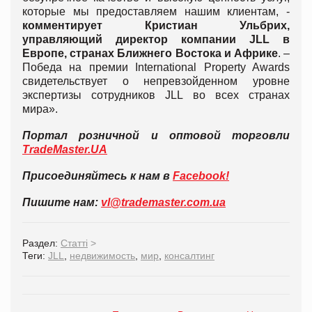
которые мы предоставляем нашим клиентам, -
комментирует Кристиан Ульбрих,
управляющий директор компании
JLL
в
Европе, странах Ближнего Востока и Африке
. –
Победа на премии International Property Awards
свидетельствует о непревзойденном уровне
экспертизы сотрудников JLL во всех странах
мира».
Портал розничной и оптовой торговли
TradeMaster
.
UA
Присоединяйтесь к нам в
Facebook
!
Пишите нам:
vl
@
trademaster
.
com
.
ua
Раздел:
Статті
>
Теги:
JLL
,
недвижимость
,
мир
,
консалтинг