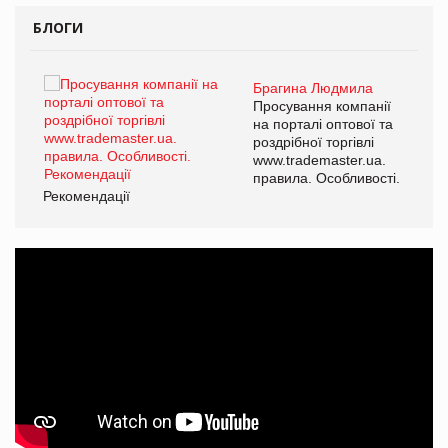
БЛОГИ
Брагина Людмила
ї
Просування компанії
а
на порталі оптової та
роздрібної торгівлі
www.trademaster.ua.
і.
правила. Особливості.
Рекомендації
Ре