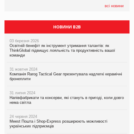
формату convenience store КОЛО: об’єднана компанія
налічуватиме 374 магазини
всі новини
НОВИНИ B2B
03 березня 2026
Освітній бенефіт як інструмент утримання талантів: як
ThinkGlobal підвищує лояльність та продуктивність вашої
команди
31 жовтня 2024
Компанія Rarog Tactical Gear презентувала надлегкі керамічні
бронеплити
31 липня 2024
Напівфабрикати та консерви, які стануть в пригоді, коли довго
нема світла
24 червня 2024
Meest Пошта і Shop-Express розширюють можливості
українських підприємців