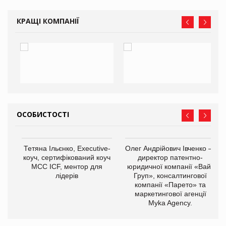
КРАЩІ КОМПАНІЇ
ОСОБИСТОСТІ
,
Тетяна Ільєнко, Executive-
Олег Андрійович Івченко —
ОВ
коуч, сертифікований коуч
директор патентно-
МСС ICF, ментор для
юридичної компанії «Вайз
лідерів
Груп», консалтингової
компанії «Парето» та
маркетингової агенції
Myka Agency.