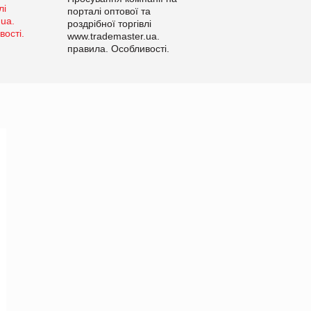
порталі оптової та
роздрібної торгівлі
www.trademaster.ua.
правила. Особливості.
Рекомендації