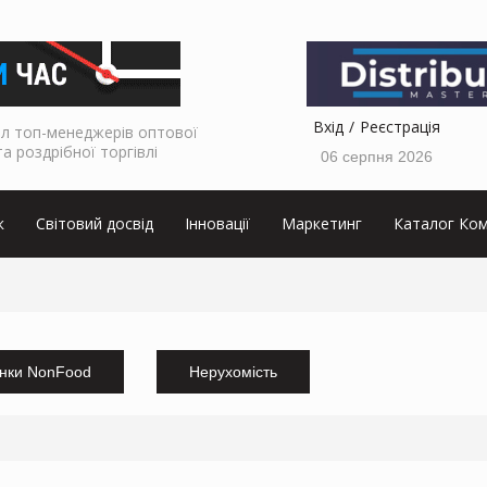
Вхід
Реєстрація
л топ-менеджерів оптової
та роздрібної торгівлі
06 серпня 2026
к
Світовий досвід
Інновації
Маркетинг
Каталог Ком
нки NonFood
Нерухомість