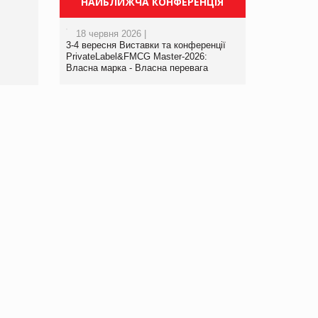
НАЙБЛИЖЧА КОНФЕРЕНЦІЯ
порталі оптової та
роздрібної торгівлі
18 червня 2026 |
www.trademaster.ua.
3-4 вересня Виставки та конференції
правила. Особливості.
PrivateLabel&FMCG Master-2026:
Власна марка - Власна перевага