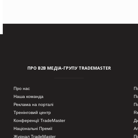
ПРО В2В МЕДІА-ГРУПУ TRADEMASTER
Про нас
П
Наша команда
П
Реклама на порталі
По
Тренінговий центр
Re
Конференції TradeMaster
Д
Національні Премії
А
Журнал TradeMaster
П