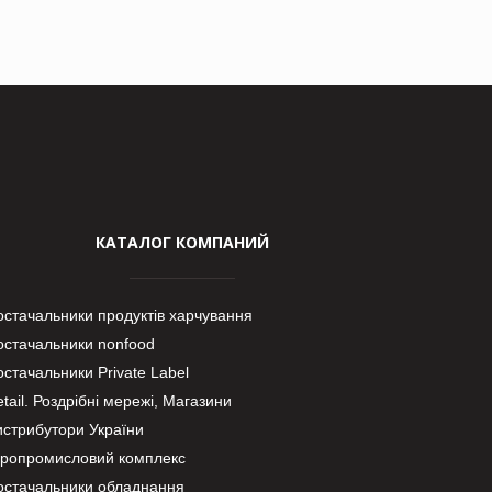
КАТАЛОГ КОМПАНИЙ
остачальники продуктів харчування
остачальники nonfood
стачальники Private Label
tail. Роздрібні мережі, Магазини
истрибутори України
гропромисловий комплекс
остачальники обладнання