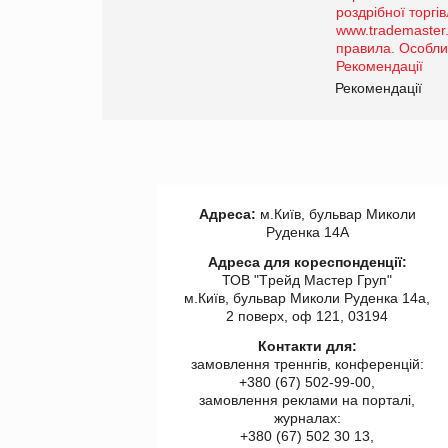
порталі оптової та
роздрібної торгівлі
www.trademaster.ua.
правила. Особливості.
ії
Рекомендації
Адреса:
м.Київ, бульвар Миколи
Руденка 14А
Адреса для кореспонденції:
ТОВ "Tрейд Мастер Груп"
м.Київ, бульвар Миколи Руденка 14а,
2 поверх, оф 121, 03194
Контакти для:
замовлення треннгів, конференцій:
+380 (67) 502-99-00,
замовлення реклами на порталі,
журналах:
+380 (67) 502 30 13,