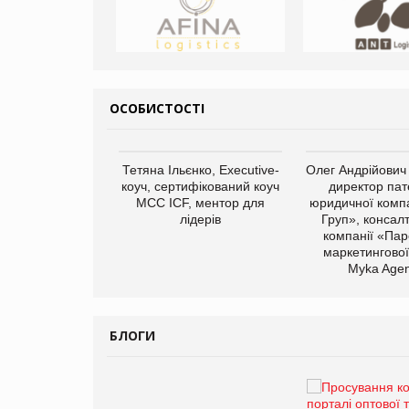
ОСОБИСТОСТІ
арас Ігорович,
Тетяна Ільєнко, Executive-
Олег Андрійович
иробництва ТОВ
коуч, сертифікований коуч
директор пат
Герчак"
МСС ICF, ментор для
юридичної компа
лідерів
Груп», консал
компанії «Пар
маркетингової
Myka Agen
БЛОГИ
Брагина Людмила
Просування компанії на