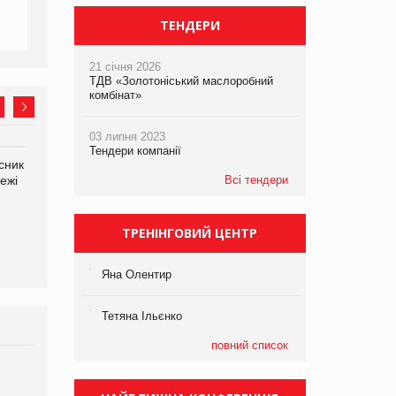
ТЕНДЕРИ
21 січня 2026
ТДВ «Золотоніський маслоробний
комбінат»
03 липня 2023
Тендери компанії
сник
Олексій Логачов-Михайлов
Яна Сараніна, директор
ежі
Файно маркет Директор
Всі тендери
компанії «УкраМарин»
департаменту з
виробництва
ТРЕНІНГОВИЙ ЦЕНТР
Яна Олентир
Тетяна Ільєнко
повний список
Брагина Людмила
Просування компанії на