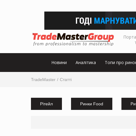
Порта
Новини
Аналітика
Топи про рино
TradeMaster
Статті
Рітейл
Ринки Food
Ри