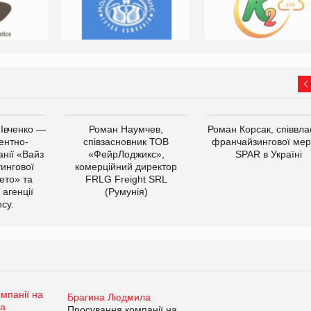
 Івченко —
Роман Наумчев,
Роман Корсак, співвла
ентно-
співзасновник ТОВ
франчайзингової мер
нії «Вайз
«ФейрЛоджикс»,
SPAR в Україні
тингової
комерційний директор
ето» та
FRLG Freight SRL
 агенції
(Румунія)
cy.
Брагина Людмила
Просування компанії на