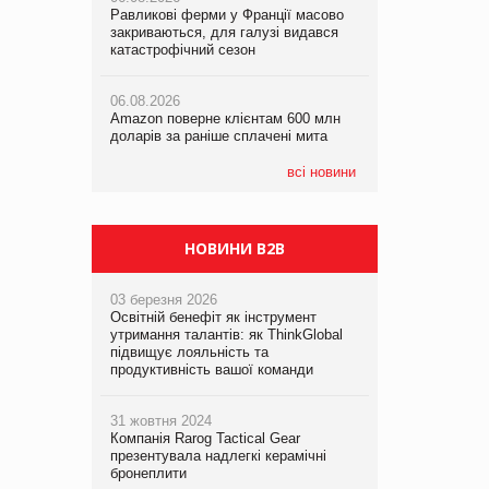
Равликові ферми у Франції масово
Amazon поверне клієнтам 600 млн
закриваються, для галузі видався
доларів за раніше сплачені мита
катастрофічний сезон
05.08.2026
Смачне поповнення дитячого меню:
05.08.2026
у VARUS з’явилися новинки від ТМ
06.08.2026
У Євросоюзі набули чинності нові
ТОКЕРИ
Amazon поверне клієнтам 600 млн
правила щодо штучного інтелекту
доларів за раніше сплачені мита
05.08.2026
Сергій Лісунов про заморожені
всі новини
хлібобулочні вироби на
PrivateLabel&FMCG Master 2026
НОВИНИ B2B
03 березня 2026
Освітній бенефіт як інструмент
утримання талантів: як ThinkGlobal
підвищує лояльність та
продуктивність вашої команди
31 жовтня 2024
Компанія Rarog Tactical Gear
презентувала надлегкі керамічні
бронеплити