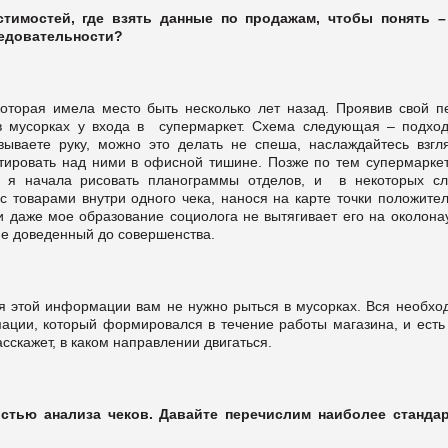
стимостей, где взять данные по продажам, чтобы понять –
ледовательности?
которая имела место быть несколько лет назад. Проявив свой п
 в мусорках у входа в супермаркет. Схема следующая – подход
вываете руку, можно это делать не спеша, наслаждайтесь взгл
итировать над ними в офисной тишине. Позже по тем супермаркет
 я начала рисовать планограммы отделов, и в некоторых сл
с товарами внутри одного чека, нанося на карте точки положител
 и даже мое образование социолога не вытягивает его на околон
 не доведенный до совершенства.
я этой информации вам не нужно рыться в мусорках. Вся необхо
ации, который формировался в течение работы магазина, и есть
скажет, в каком направлении двигаться.
стью анализа чеков. Давайте перечислим наиболее станда