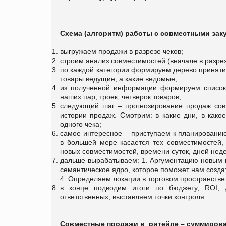
C
хема (алгоритм) работы с совместными зак
выгружаем продажи в разрезе чеков;
строим анализ совместимостей (вначале в разрез
по каждой категории формируем дерево приняти
товары ведущие, а какие ведомые;
из полученной информации формируем список 
наших пар, троек, четверок товаров;
следующий шаг – прогнозирование продаж сов
истории продаж. Смотрим: в какие дни, в како
одного чека;
самое интересное – приступаем к планировани
в большей мере касается тех совместимостей,
новых совместимостей, времени суток, дней неде
дальше вырабатываем: 1. Аргументацию новым 
семантическое ядро, которое поможет нам создат
4. Определяем локации в торговом пространстве
в конце подводим итоги по бюджету, ROI, 
ответственных, выставляем точки контроля.
Совместные продажи в ритейле – суммирован