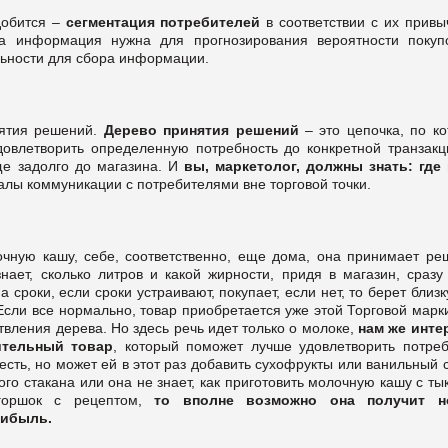
добится –
сегментация потребителей
в соответствии с их привы
та информация нужна для прогнозирования вероятности покуп
льности для сбора информации.
нятия решений.
Дерево принятия решений
– это цепочка, по ко
довлетворить определенную потребность до конкретной транзакц
ще задолго до магазина. И
вы, маркетолог, должны знать: где 
лы коммуникации с потребителями вне торговой точки.
чную кашу, себе, соответственно, еще дома, она принимает ре
знает, сколько литров и какой жирности, придя в магазин, сразу
 сроки, если сроки устраивают, покупает, если нет, то берет близ
Если все нормально, товар приобретается уже этой Торговой марк
твления дерева. Но здесь речь идет только о молоке,
нам же инте
ительный товар
, который поможет лучше удовлетворить потреб
сть, но может ей в этот раз добавить сухофрукты или ванильный 
ого стакана или она не знает, как приготовить молочную кашу с ты
горшок с рецептом,
то вполне возможно она получит н
рибыль.