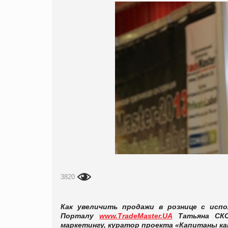
3820
Как увеличить продажи в рознице с испо
Порталу
www
.
TradeMaster
.
UA
Татьяна СКО
маркетингу, куратор проекта «Капитаны ка