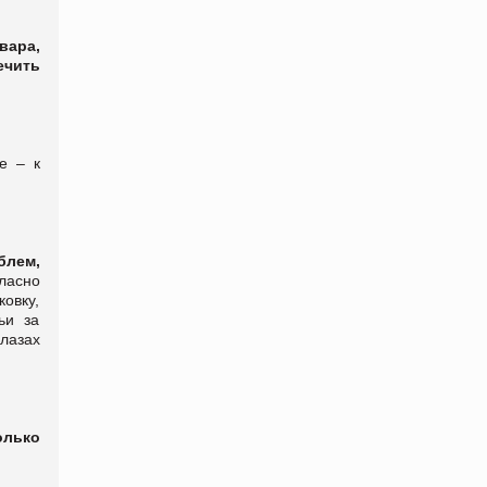
вара,
ечить
е – к
блем,
ласно
овку,
ьи за
лазах
олько