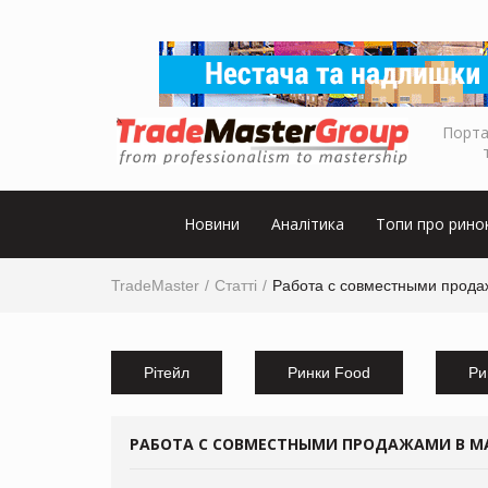
Порта
Новини
Аналітика
Топи про рино
TradeMaster
Статті
Работа с совместными прода
Рітейл
Ринки Food
Ри
РАБОТА С СОВМЕСТНЫМИ ПРОДАЖАМИ В МА