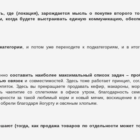
, где (локация), зарождается мысль о покупке второго то
м, когда будете выстраивать единую коммуникацию, обесп
категории
, и потом уже переходите к подкатегориям, и в итог
менно
составить наиболее максимальный список задач – про
ью связок
и совместимостей. Здесь тоже работает принцип, сог
ипяток. Здесь вы прекращаете продавать кефир, макароны, морк
ть чаепитие со сплетнями в офисе утром, благодарность сем
арности за такой любимый корм и новый мячик, восхищение в г
обрели благодаря йогурту и овсяным хлопьям.
ают (тогда, как продажа товаров по отдельности может т