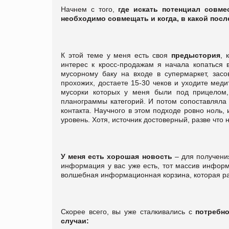
Начнем с того,
где искать потенциал совме
необходимо совмещать и когда, в какой пос
К этой теме у меня есть своя
предыстория
, 
интерес к кросс-продажам я начала копаться
мусорному баку на входе в супермаркет, засо
прохожих, достаете 15-30 чеков и уходите мед
мусорки которых у меня были под прицелом,
планограммы категорий. И потом сопоставляла 
контакта. Научного в этом подходе ровно ноль,
уровень. Хотя, источник достоверный, разве что
У меня есть хорошая новость
– для получени
информация у вас уже есть, тот массив информ
волшебная информационная корзина, которая рас
Скорее всего, вы уже сталкивались с
потребно
случаи: