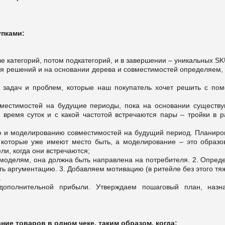
упками:
е категорий, потом подкатегорий, и в завершении – уникальных SK
я решений и на основании дерева и совместимостей определяем, 
задач и проблем, которые наш покупатель хочет решить с по
местимостей на будущие периоды, пока на основании существ
е время суток и с какой частотой встречаются пары – тройки в р
ю и моделированию совместимостей на будущий период. Планиро
 которые уже имеют место быть, а моделирование – это образо
ли, когда они встречаются;
моделям, она должна быть направлена на потребителя. 2. Опред
ь аргументацию. 3. Добавляем мотивацию (в ритейле без этого тя
.
дополнительной прибыли. Утверждаем пошаговый план, назн
ие товаров в одном чеке, таким образом, когда: