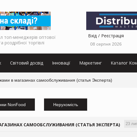
Вхід
Реєстрація
л топ-менеджерів оптової
та роздрібної торгівлі
08 серпня 2026
к
Світовий досвід
Інновації
Маркетинг
Каталог Ком
жами в магазинах самообслуживания (статья Эксперта)
нки NonFood
Нерухомість
23 ли
ГАЗИНАХ САМООБСЛУЖИВАНИЯ (СТАТЬЯ ЭКСПЕРТА)