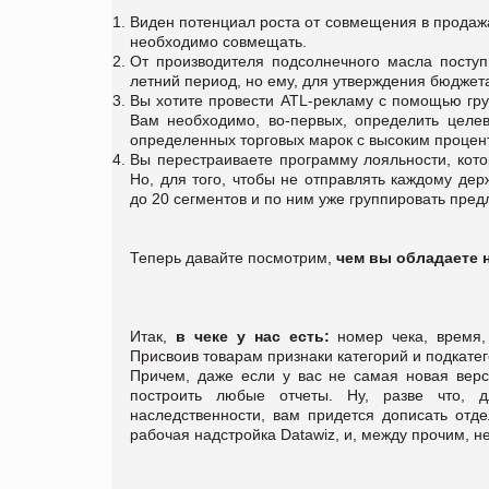
Виден потенциал роста от совмещения в продажах
необходимо совмещать.
От производителя подсолнечного масла посту
летний период, но ему, для утверждения бюджет
Вы хотите провести ATL-рекламу с помощью гру
Вам необходимо, во-первых, определить целе
определенных торговых марок с высоким процен
Вы перестраиваете программу лояльности, кот
Но, для того, чтобы не отправлять каждому де
до 20 сегментов и по ним уже группировать пред
Теперь давайте посмотрим,
чем в
ы обладаете 
Итак,
в чеке у нас есть:
номер чека, время, 
Присвоив товарам признаки категорий и подкате
Причем, даже если у вас не самая новая верси
построить любые отчеты. Ну, разве что, д
наследственности, вам придется дописать отде
рабочая надстройка Datawiz, и, между прочим, не