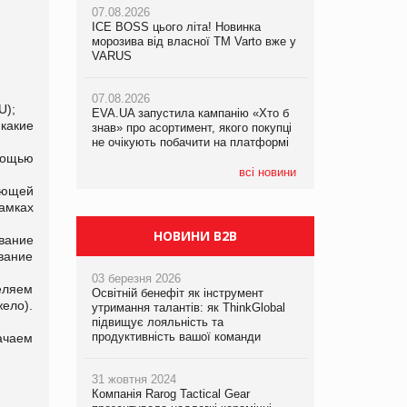
07.08.2026
ICE BOSS цього літа! Новинка
06.08.2026
07.08.2026
морозива від власної ТМ Varto вже у
Смачна новинка для хвостатих: у
Франція заборонила рекламні дзвінки
VARUS
VARUS з’явилися паучі Varto Paw
без згоди клієнтів
expert від власної ТМ Varto!
07.08.2026
U);
EVA.UA запустила кампанію «Хто б
05.08.2026
какие
знав» про асортимент, якого покупці
Мережа супермаркетів VARUS купує
не очікують побачити на платформі
мережу магазинів формату
convenience store КОЛО: об’єднана
мощью
компанія налічуватиме 374 магазини
всі новини
ующей
амках
НОВИНИ B2B
вание
вание
03 березня 2026
еляем
Освітній бенефіт як інструмент
жело).
утримання талантів: як ThinkGlobal
підвищує лояльність та
продуктивність вашої команди
ачаем
31 жовтня 2024
Компанія Rarog Tactical Gear