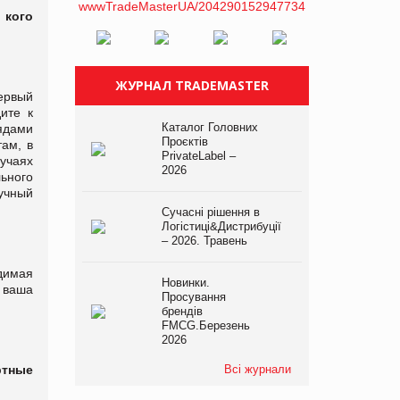
 кого
ЖУРНАЛ TRADEMASTER
ервый
ите к
Каталог Головних
ядами
Проєктів
ам, в
PrivateLabel –
учаях
2026
ьного
аучный
Сучасні рішення в
Логістиці&Дистрибуції
– 2026. Травень
димая
Новинки.
 ваша
Просування
брендів
FMCG.Березень
2026
ртные
Всі журнали