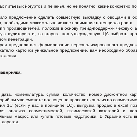
 питьевых йогуртов и печенья, но не понятно, какие конкретно п
пило предложение сделать совместную выкладку с овощами в ос
а, необходимо максимально четкое понимание потенциала роста.
пп производителей, положив в основу трейд-поддержки чековую а
вую аудиторию и, во-вторых, под утвержденную ЦА выбрать про
том пенетрации.
орая предполагает формирование персонализированного предлож
ржателю карточки уникальное предложение, вам необходимо образ
ложения.
наверняка.
дата, номенклатура, сумма, количество, номер дисконтной карт
горий вы уже сможете полноценно проводить анализ по совместим
я 1С (если у вас в принципе 1С), выгрузка продаж в excel поз
ля анализа совместимостей, взаимосвязей категорий и дер
льный макрос или купить готовые надстройки. В Украине есть в
 дорогая.