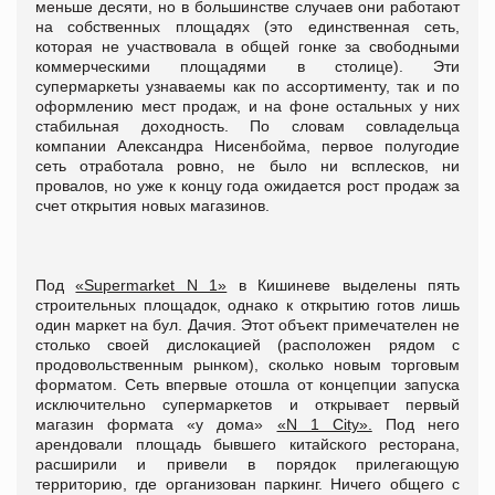
меньше десяти, но в большинстве случаев они работают
на собственных площадях (это единственная сеть,
которая не участвовала в общей гонке за свободными
коммерческими площадями в столице). Эти
супермаркеты узнаваемы как по ассортименту, так и по
оформлению мест продаж, и на фоне остальных у них
стабильная доходность. По словам совладельца
компании Александра Нисенбойма, первое полугодие
сеть отработала ровно, не было ни всплесков, ни
провалов, но уже к концу года ожидается рост продаж за
счет открытия новых магазинов.
Под
«Supermarket N 1»
в Кишиневе выделены пять
строительных площадок, однако к открытию готов лишь
один маркет на бул. Дачия. Этот объект примечателен не
столько своей дислокацией (расположен рядом с
продовольственным рынком), сколько новым торговым
форматом. Сеть впервые отошла от концепции запуска
исключительно супермаркетов и открывает первый
магазин формата «у дома»
«N 1 City».
Под него
арендовали площадь бывшего китайского ресторана,
расширили и привели в порядок прилегающую
территорию, где организован паркинг. Ничего общего с