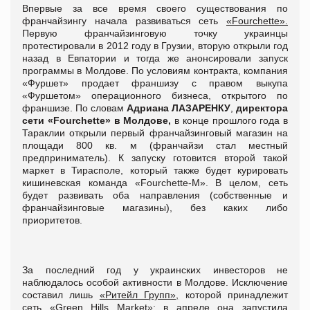
Впервые за все время своего существования по
франчайзингу начала развиваться сеть
«Fourchette».
Первую франчайзинговую точку украинцы
протестировали в 2012 году в Грузии, вторую открыли год
назад в Евпатории и тогда же анонсировали запуск
программы в Молдове. По условиям контракта, компания
«Фуршет» продает франшизу с правом выкупа
«Фуршетом» операционного бизнеса, открытого по
франшизе. По словам
Адриана ЛАЗАРЕНКУ
,
директора
сети «Fourchette» в Молдове,
в конце прошлого года в
Тараклии открыли первый франчайзинговый магазин на
площади 800 кв. м (франчайзи стал местный
предприниматель). К запуску готовится второй такой
маркет в Тирасполе, который также будет курировать
кишиневская команда «Fourchette-M». В целом, сеть
будет развивать оба направления (собственные и
франчайзинговые магазины), без каких либо
приоритетов.
За последний год у украинских инвесторов не
наблюдалось особой активности в Молдове. Исключение
составил лишь
«Ритейл Групп»,
которой принадлежит
сеть «Green Hills Market»: в апреле она запустила