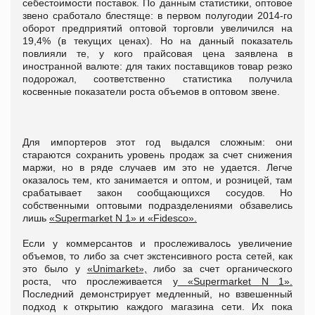
себестоимости поставок. По данным статистики, оптовое
звено сработало блестяще: в первом полугодии 2014-го
оборот предприятий оптовой торговли увеличился на
19,4% (в текущих ценах). Но на данный показатель
повлияли те, у кого прайсовая цена заявлена в
иностранной валюте: для таких поставщиков товар резко
подорожал, соответственно статистика получила
косвенные показатели роста объемов в оптовом звене.
Для импортеров этот год выдался сложным: они
стараются сохранить уровень продаж за счет снижения
маржи, но в ряде случаев им это не удается. Легче
оказалось тем, кто занимается и оптом, и розницей, там
срабатывает закон сообщающихся сосудов. Но
собственными оптовыми подразделениями обзавелись
лишь
«Supermarket N 1» и «Fidesco».
Если у коммерсантов и прослеживалось увеличение
объемов, то либо за счет экстенсивного роста сетей, как
это было у
«Unimarket»,
либо за счет органического
роста, что прослеживается у
«Supermarket N 1».
Последний демонстрирует медленный, но взвешенный
подход к открытию каждого магазина сети. Их пока