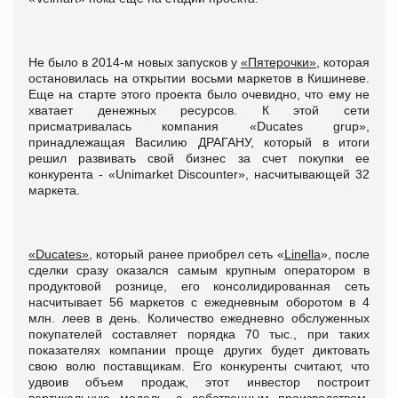
Не было в 2014-м новых запусков у
«Пятерочки»,
которая
остановилась на открытии восьми маркетов в Кишиневе.
Еще на старте этого проекта было очевидно, что ему не
хватает денежных ресурсов. К этой сети
присматривалась компания «Ducates grup»,
принадлежащая Василию ДРАГАНУ, который в итоги
решил развивать свой бизнес за счет покупки ее
конкурента - «Unimarket Discounter», насчитывающей 32
маркета.
«Ducates»,
который ранее приобрел сеть «
Linella
», после
сделки сразу оказался самым крупным оператором в
продуктовой рознице, его консолидированная сеть
насчитывает 56 маркетов с ежедневным оборотом в 4
млн. леев в день. Количество ежедневно обслуженных
покупателей составляет порядка 70 тыс., при таких
показателях компании проще других будет диктовать
свою волю поставщикам. Его конкуренты считают, что
удвоив объем продаж, этот инвестор построит
вертикальную модель, с собственным производством,