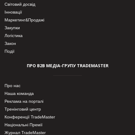
Світовий досвід
Інновації
Маркетинг&Продажі
Закупки
Логістика
Закон
Події
ПРО В2В МЕДІА-ГРУПУ TRADEMASTER
Про нас
Наша команда
Реклама на порталі
Тренінговий центр
Конференції TradeMaster
Національні Премії
Журнал TradeMaster