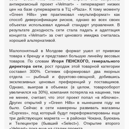
антикризисный проект «Velmart» - гипермаркет низких
цен на базе супермаркета в ТЦ «Plaza». К тому моменту
«Green Hills» уже практиковал «мультиформат» как
способ диверсификации рисков, однако во всех своих
объектах использовал единый стандарт управления. В
результате доходность сети стала падать и адаптация
концепта «Velmart» за счет ценового имиджа считалась
хорошей альтернативой.
Малопонятный в Молдове формат ушел от привязки
товара к бренду и представил большую линейку весовых
товаров. По словам
Игоря ПЕНСКОГО, генерального
директора сети
, рост продаж этой товарной категории
составил 300%. Сетевик сформировал два якорных
отдела — рыбный и фруктово-овощной, добившись
эксклюзивных ценовых преференций у поставщиков.
Однако, выиграв в объемах (в целом, товарооборот
увеличился на 30%), компания потеряла на наценке, тем
не менее, считает, что этот проект попал «в яблочко».
Других открытий у «Green Hills» в нынешнем году не
было. Сейчас в сети намерены развивать магазины
«Express», под который будут переформатированы еще
три действующих маркета — в районах Чокана, Буюкань
и Телецентре (бывший «Select»). Открытие второго
«Velmart» пока еще на стадии проекта.