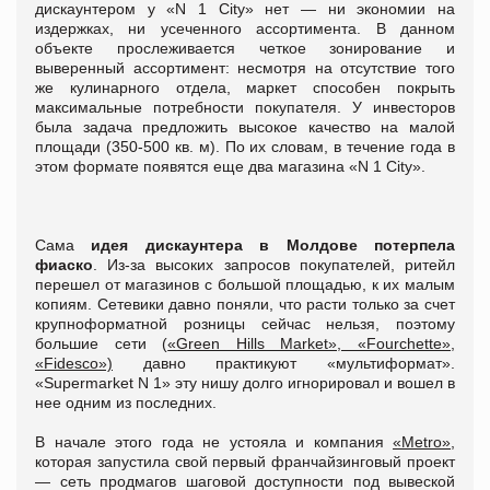
дискаунтером у «N 1 City» нет — ни экономии на
издержках, ни усеченного ассортимента. В данном
объекте прослеживается четкое зонирование и
выверенный ассортимент: несмотря на отсутствие того
же кулинарного отдела, маркет способен покрыть
максимальные потребности покупателя. У инвесторов
была задача предложить высокое качество на малой
площади (350-500 кв. м). По их словам, в течение года в
этом формате появятся еще два магазина «N 1 City».
Сама
идея дискаунтера в Молдове потерпела
фиаско
. Из-за высоких запросов покупателей, ритейл
перешел от магазинов с большой площадью, к их малым
копиям. Сетевики давно поняли, что расти только за счет
крупноформатной розницы сейчас нельзя, поэтому
большие сети (
«Green Hills Market», «Fourchette»,
«Fidesco»)
давно практикуют «мультиформат».
«Supermarket N 1» эту нишу долго игнорировал и вошел в
нее одним из последних.
В начале этого года не устояла и компания
«Metro»,
которая запустила свой первый франчайзинговый проект
— сеть продмагов шаговой доступности под вывеской