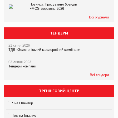
Новинки. Просування брендів
FMCG.Березень 2026
Всі журнали
ТЕНДЕРИ
21 січня 2026
ТДВ «Золотоніський маслоробний комбінат»
03 липня 2023
Тендери компанії
Всі тендери
ТРЕНІНГОВИЙ ЦЕНТР
Яна Олентир
Тетяна Ільєнко