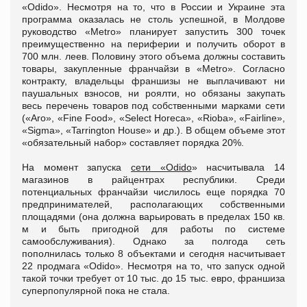
«Odido». Несмотря на то, что в России и Украине эта
программа оказалась не столь успешной, в Молдове
руководство «Metro» планирует запустить 300 точек
преимущественно на периферии и получить оборот в
700 млн. леев. Половину этого объема должны составить
товары, закупленные франчайзи в «Metro». Согласно
контракту, владельцы франшизы не выплачивают ни
паушальных взносов, ни роялти, но обязаны закупать
весь перечень товаров под собственными марками сети
(«Aro», «Fine Food», «Select Horeca», «Rioba», «Fairline»,
«Sigma», «Tarrington House» и др.). В общем объеме этот
«обязательный набор» составляет порядка 20%.
На момент запуска
сети «Odido
» насчитывала 14
магазинов в райцентрах республики. Среди
потенциальных франчайзи числилось еще порядка 70
предпринимателей, располагающих собственными
площадями (она должна варьировать в пределах 150 кв.
м и быть пригодной для работы по системе
самообслуживания). Однако за полгода сеть
пополнилась только 8 объектами и сегодня насчитывает
22 продмага «Odido». Несмотря на то, что запуск одной
такой точки требует от 10 тыс. до 15 тыс. евро, франшиза
суперпопулярной пока не стала.