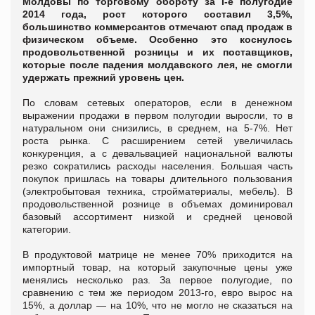
Молдовы по торговому обороту за
І-
е полугодие
2014 года, рост которого составил 3,5%,
большинство коммерсантов отмечают спад продаж в
физическом объеме. Особенно это коснулось
продовольственной розницы и их поставщиков,
которые после падения молдавского лея, не смогли
удержать прежний уровень цен.
По словам сетевых операторов, если в денежном
выражении продажи в первом полугодии выросли, то в
натуральном они снизились, в среднем, на 5-7%. Нет
роста рынка. С расширением сетей увеличилась
конкуренция, а с девальвацией национальной валюты
резко сократились расходы населения. Большая часть
покупок пришлась на товары длительного пользования
(электробытовая техника, стройматериалы, мебель). В
продовольственной рознице в объемах доминировал
базовый ассортимент низкой и средней ценовой
категории.
В продуктовой матрице не менее 70% приходится на
импортный товар, на который закупочные цены уже
менялись несколько раз. За первое полугодие, по
сравнению с тем же периодом 2013-го, евро вырос на
15%, а доллар — на 10%, что не могло не сказаться на