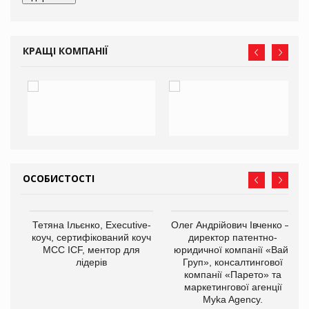
КРАЩІ КОМПАНІЇ
ОСОБИСТОСТІ
,
Тетяна Ільєнко, Executive-
Олег Андрійович Івченко —
ОВ
коуч, сертифікований коуч
директор патентно-
МСС ICF, ментор для
юридичної компанії «Вайз
лідерів
Груп», консалтингової
компанії «Парето» та
маркетингової агенції
Myka Agency.