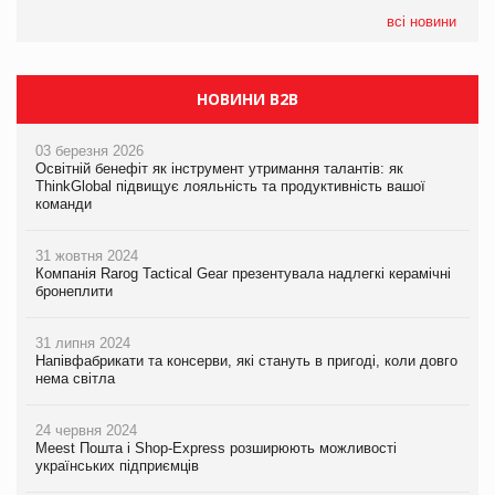
05.08.2026
всі новини
Сергій Лісунов про заморожені хлібобулочні вироби на
PrivateLabel&FMCG Master 2026
НОВИНИ B2B
03 березня 2026
Освітній бенефіт як інструмент утримання талантів: як
ThinkGlobal підвищує лояльність та продуктивність вашої
команди
31 жовтня 2024
Компанія Rarog Tactical Gear презентувала надлегкі керамічні
бронеплити
31 липня 2024
Напівфабрикати та консерви, які стануть в пригоді, коли довго
нема світла
24 червня 2024
Meest Пошта і Shop-Express розширюють можливості
українських підприємців