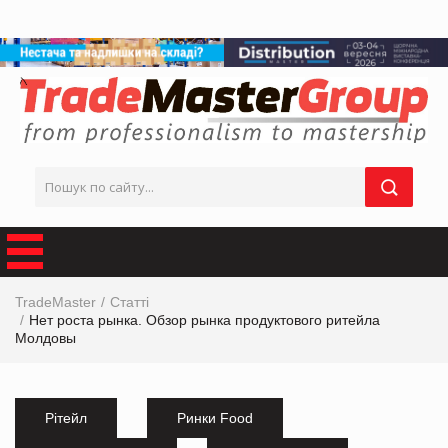
TradeMaster
Статті
Нет роста рынка. Обзор рынка продуктового ритейла
Молдовы
Рітейл
Ринки Food