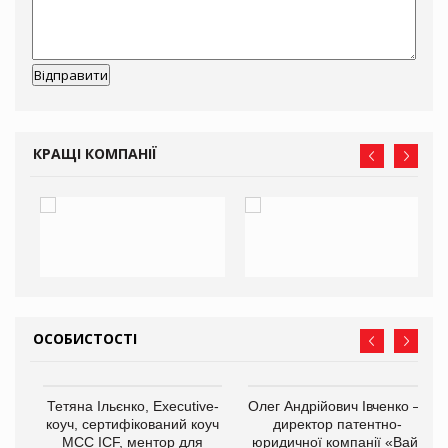
КРАЩІ КОМПАНІЇ
ОСОБИСТОСТІ
,
Тетяна Ільєнко, Executive-
Олег Андрійович Івченко —
ОВ
коуч, сертифікований коуч
директор патентно-
МСС ICF, ментор для
юридичної компанії «Вайз