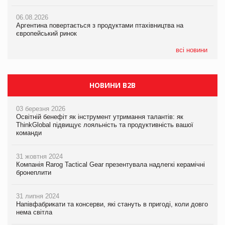
05.08.2026
06.08.2026
06.08.2026
Смачне поповнення дитячого меню: у VARUS з’явилися
Аргентина повертається з продуктами птахівництва на
Аргентина повертається з продуктами птахівництва на
новинки від ТМ ТОКЕРИ
європейський ринок
європейський ринок
05.08.2026
всі новини
Сергій Лісунов про заморожені хлібобулочні вироби на
PrivateLabel&FMCG Master 2026
НОВИНИ B2B
03 березня 2026
Освітній бенефіт як інструмент утримання талантів: як
ThinkGlobal підвищує лояльність та продуктивність вашої
команди
31 жовтня 2024
Компанія Rarog Tactical Gear презентувала надлегкі керамічні
бронеплити
31 липня 2024
Напівфабрикати та консерви, які стануть в пригоді, коли довго
нема світла