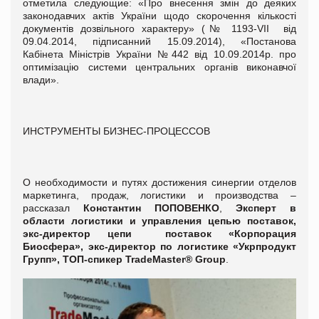
отметила следующие: «Про внесення змін до деяких
законодавчих актів України щодо скорочення кількості
документів дозвільного характеру» (№ 1193-VII від
09.04.2014, підписанний 15.09.2014), «Постанова
Кабінета Міністрів України №442 від 10.09.2014р. про
оптимізацію системи центральних органів виконавчої
влади».
ИНСТРУМЕНТЫ БИЗНЕС-ПРОЦЕССОВ
О необходимости и путях достижения синергии отделов
маркетинга, продаж, логистики и производства –
рассказал
Константин ПОПОВЕНКО
,
Эксперт в
области логистики и управления цепью поставок,
экс-директор цепи поставок «Корпорация
Биосфера», экс-директор по логистике «Укрпродукт
Групп», ТОП-спикер TradeMaster® Group
.