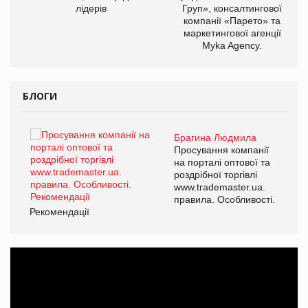
лідерів
Груп», консалтингової
компанії «Парето» та
маркетингової агенції
Myka Agency.
БЛОГИ
Брагина Людмила
ї
Просування компанії
а
на порталі оптової та
роздрібної торгівлі
www.trademaster.ua.
і.
правила. Особливості.
Рекомендації
Ре