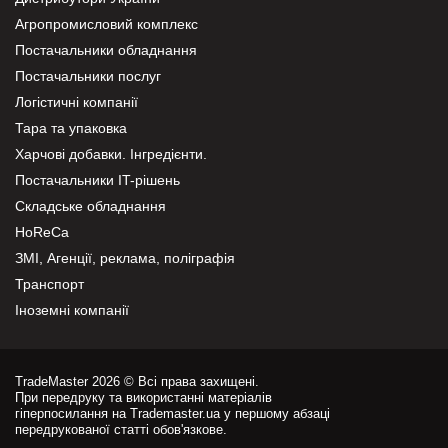
Агропромисловий комплекс
Постачальники обладнання
Постачальники послуг
Логістичні компанії
Тара та упаковка
Харчові добавки. Інгредієнти.
Постачальники IT-рішень
Складське обладнання
HoReCa
ЗМІ, Агенції, реклама, поліграфія
Транспорт
Іноземні компанії
TradeMaster 2026 © Всі права захищені.
При передруку та використанні матеріалів
гіперпосилання на Trademaster.ua у першому абзаці
передрукованої статті обов'язкове.