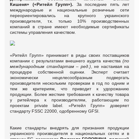
Кишеня» («Ритейл Групп»).
За последние пять лет
международные и национальные розничные сети
переориентировались на крупного украинского
производителя, т.к. только 10% производственных
компаний в стране имеют необходимые сертификаты
системы управления качеством.
«Ритейл Групп» принимает в ряды своих поставщиков
компании с результатами внешнего аудита качества
(по
международным стандартам – ред.)
, не настаивая на
процедуре собственной оценки. Эксперт считает
экономически нецелесообразным подвергать
производителя нескольким проверкам в год по одним и
тем же критериям, что приводит к удорожанию
продукции. Более жесткие требования к качеству товара
у ритейлера к производителям, работающим по
проектам private label. «Ритейл Групп» доверяет
стандарту FSSC 22000, одобренному GFSI.
Какие стандарты внедрять для признания продукции
украинского производителя в национальных сетях и в
странах ЕС, рассказала
Людмила ГОЛОВИНА, ведущий