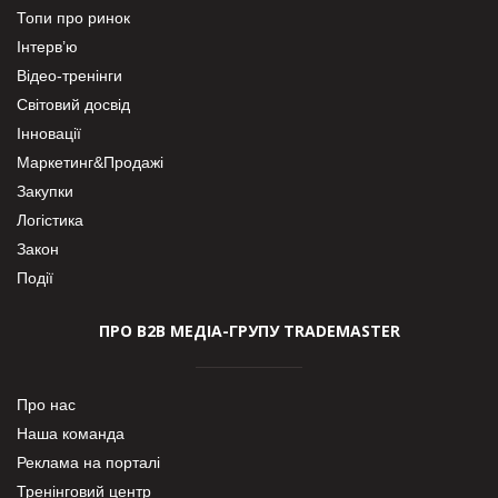
Топи про ринок
Інтерв’ю
Відео-тренінги
Світовий досвід
Інновації
Маркетинг&Продажі
Закупки
Логістика
Закон
Події
ПРО В2В МЕДІА-ГРУПУ TRADEMASTER
Про нас
Наша команда
Реклама на порталі
Тренінговий центр