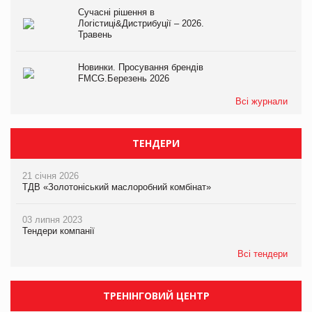
Сучасні рішення в
Логістиці&Дистрибуції – 2026.
Травень
Новинки. Просування брендів
FMCG.Березень 2026
Всі журнали
ТЕНДЕРИ
21 січня 2026
ТДВ «Золотоніський маслоробний комбінат»
03 липня 2023
Тендери компанії
Всі тендери
ТРЕНІНГОВИЙ ЦЕНТР