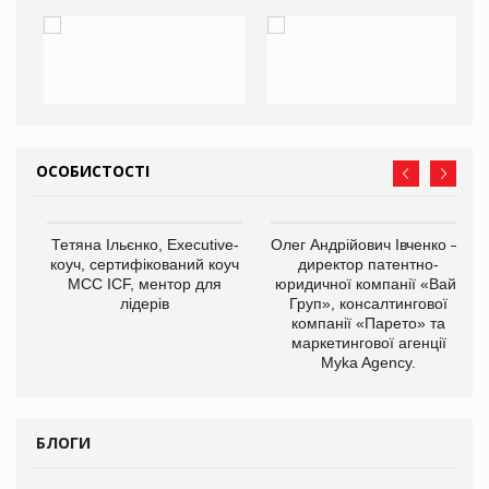
ОСОБИСТОСТІ
,
Тетяна Ільєнко, Executive-
Олег Андрійович Івченко —
ОВ
коуч, сертифікований коуч
директор патентно-
МСС ICF, ментор для
юридичної компанії «Вайз
лідерів
Груп», консалтингової
компанії «Парето» та
маркетингової агенції
Myka Agency.
БЛОГИ