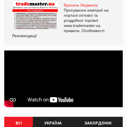
Брагина Людмила
Просування компанії на
порталі оптової та
роздрібної торгівлі
www.trademaster.ua.
правила. Особливості.
Рекомендації
Ре
ВСІ
УКРАЇНА
ЗАКОРДОННІ