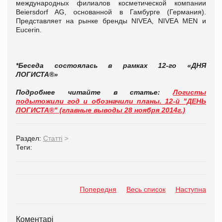
международных филиалов косметической компании
Beiersdorf AG, основанной в Гамбурге (Германия).
Представляет на рынке бренды NIVEA, NIVEA MEN и
Eucerin.
*Беседа состоялась в рамках
1
2-го «ДНЯ
ЛОГИСТА®»
Подробнее читайте в статье:
Логисты
подытожили год и обозначили планы. 12-й "ДЕНЬ
ЛОГИСТА®" (главные выводы 28 ноября 2014г.)
Раздел:
Статті
>
Теги:
Попередня
Весь список
Наступна
Коментарі