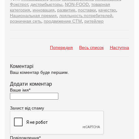
Фокстрот
,
дистрибьюторы
,
NON-FOOD
,
товарная
категория
,
инновация
,
развитие
,
поставки
,
качество
,
Национальная премия
,
лояльность потребителей
,
розничная сеть
,
продвижение СТМ
,
ритейлер
Попередня
Весь список
Наступна
Коментарі
Ваш коментар буде першим.
Додати коментар
Ваше імя
*
Захист від спаму
Повідомлення
*