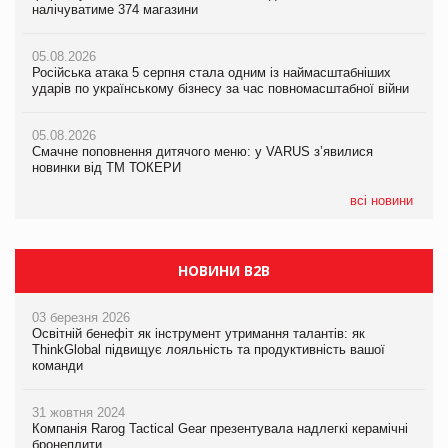
налічуватиме 374 магазини
новинки від ТМ ТОКЕРИ
05.08.2026
Amazon звинуватили у недостовірній рекламі екологічних
05.08.2026
05.08.2026
продуктів
Російська атака 5 серпня стала одним із наймасштабніших
Сергій Лісунов про заморожені хлібобулочні вироби на
ударів по українському бізнесу за час повномасштабної війни
PrivateLabel&FMCG Master 2026
05.08.2026
AstraZeneca обговорює найбільшу угоду десятиліття
05.08.2026
04.08.2026
Смачне поповнення дитячого меню: у VARUS з’явилися
Через атаку РФ у Дніпрі пошкоджено склад шоколаду
новинки від ТМ ТОКЕРИ
Millennium
всі новини
НОВИНИ B2B
03 березня 2026
Освітній бенефіт як інструмент утримання талантів: як
ThinkGlobal підвищує лояльність та продуктивність вашої
команди
31 жовтня 2024
Компанія Rarog Tactical Gear презентувала надлегкі керамічні
бронеплити