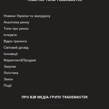
Новини України та закордону
Аналітика ринку
Топи про ринок
Інтерв’ю
Відео-тренінги
Світовий досвід
Інновації
Маркетинг&Продажі
Закупки
Логістика
Закон
Події
ПРО В2В МЕДІА-ГРУПУ TRADEMASTER