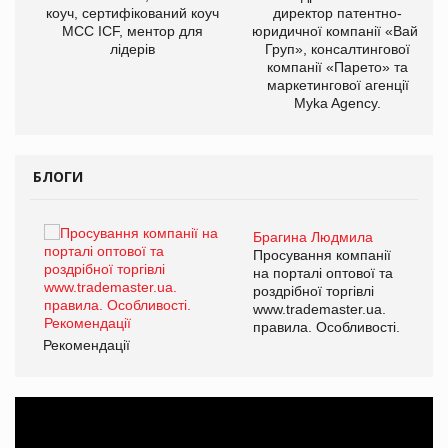
ОВ
коуч, сертифікований коуч
директор патентно-
МСС ICF, ментор для
юридичної компанії «Вайз
лідерів
Груп», консалтингової
компанії «Парето» та
маркетингової агенції
Myka Agency.
БЛОГИ
Брагина Людмила
ї
Просування компанії
а
на порталі оптової та
роздрібної торгівлі
www.trademaster.ua.
і.
правила. Особливості.
Рекомендації
Ре