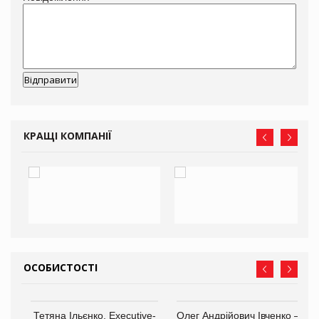
КРАЩІ КОМПАНІЇ
ОСОБИСТОСТІ
,
Тетяна Ільєнко, Executive-
Олег Андрійович Івченко —