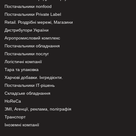
Постачальники nonfood
Постачальники Private Label
Retail. Роздрібні мережі, Магазини
Дистрибутори України
Агропромисловий комплекс
Постачальники обладнання
Постачальники послуг
Логістичні компанії
Тара та упаковка
Харчові добавки. Інгредієнти.
Постачальники IT-рішень
Складське обладнання
HoReCa
ЗМІ, Агенції, реклама, поліграфія
Транспорт
Іноземні компанії