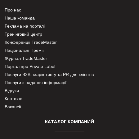
Про нас
Наша команда
Реклама на порталі
Тренінговий центр
Конференції TradeMaster
Національні Премії
Журнал TradeMaster
Портал про Private Label
Послуги В2В- маркетингу та PR для клієнтів
Послуги з надання інформації
Відгуки
Контакти
Вакансії
КАТАЛОГ КОМПАНИЙ