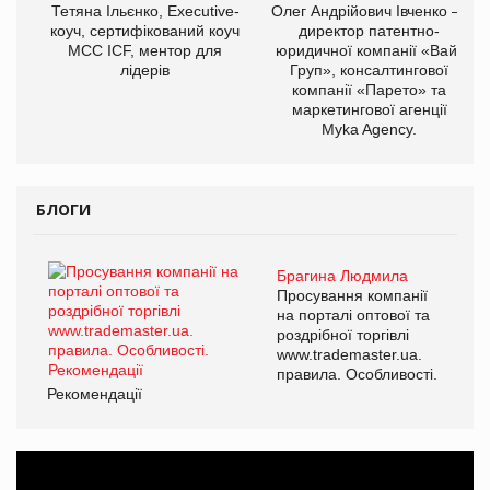
Тетяна Ільєнко, Executive-
Олег Андрійович Івченко —
коуч, сертифікований коуч
директор патентно-
МСС ICF, ментор для
юридичної компанії «Вайз
лідерів
Груп», консалтингової
компанії «Парето» та
маркетингової агенції
Myka Agency.
БЛОГИ
Брагина Людмила
Просування компанії
на порталі оптової та
роздрібної торгівлі
www.trademaster.ua.
правила. Особливості.
Рекомендації