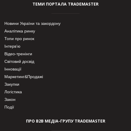
ТЕМИ ПОРТАЛА TRADEMASTER
Новини України та закордону
Аналітика ринку
Топи про ринок
Інтерв’ю
Відео-тренінги
Світовий досвід
Інновації
Маркетинг&Продажі
Закупки
Логістика
Закон
Події
ПРО В2В МЕДІА-ГРУПУ TRADEMASTER