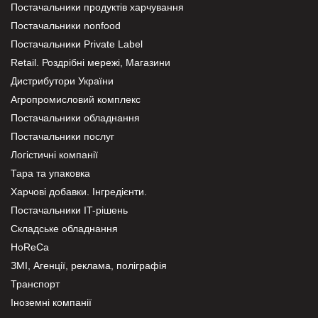
Постачальники продуктів харчування
Постачальники nonfood
Постачальники Private Label
Retail. Роздрібні мережі, Магазини
Дистрибутори України
Агропромисловий комплекс
Постачальники обладнання
Постачальники послуг
Логістичні компанії
Тара та упаковка
Харчові добавки. Інгредієнти.
Постачальники IT-рішень
Складське обладнання
HoReCa
ЗМІ, Агенції, реклама, поліграфія
Транспорт
Іноземні компанії